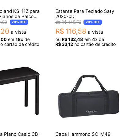
oland KS-11Z para
Estante Para Teclado Saty
Pianos de Palco
2020-0D
m
9
,
00
R$
145
,
72
20%
OFF
20%
OFF
,
20
R$
116
,
58
à vista
à vista
,
00
em
18
x de
ou
R$
132
,
48
em
4
x de
o cartão de crédito
R$
33
,
12
no cartão de crédito
a Piano Casio CB-
Capa Hammond SC-M49