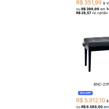
R$
351
,
99
à v
ou
R$
399
,
99
em
1
R$
28
,
57
no cartão 
BNC-21
10%
OFF
R$
5
.
912
,
10
à 
ou
R$
6
.
569
,
00
e