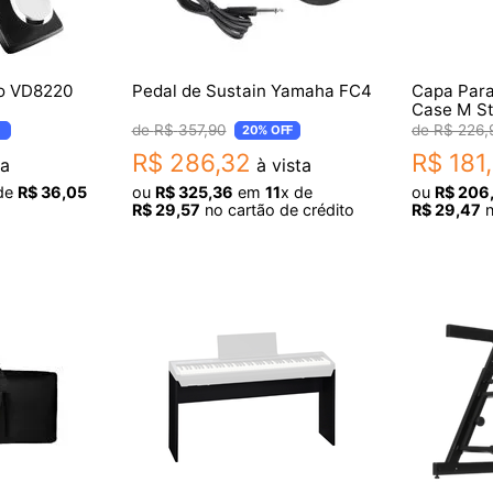
do VD8220
Pedal de Sustain Yamaha FC4
Capa Para
Case M 
R$
357
,
90
R$
226
,
20%
OFF
R$
286
,
32
R$
181
,
ta
à vista
de
R$
36
,
05
ou
R$
325
,
36
em
11
x de
ou
R$
206
o
R$
29
,
57
no cartão de crédito
R$
29
,
47
n