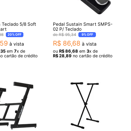
 Teclado 5/8 Soft
Pedal Sustain Smart SMPS-
Start
02 P/ Teclado
98
R$
95
,
34
20%
OFF
9%
OFF
59
R$
86
,
68
à vista
à vista
,
35
em
7
x de
ou
R$
86
,
68
em
3
x de
o cartão de crédito
R$
28
,
89
no cartão de crédito