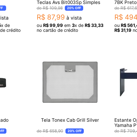
Teclas Avs Bit003Sp Simples
7BK Preto
R$
109
,
98
R$
617
,
FF
20%
OFF
R$
87
,
99
R$
49
ista
à vista
5
x de
ou
R$
99
,
99
em
3
x de
R$
33
,
33
ou
R$
561
,
de crédito
no cartão de crédito
R$
31
,
19
no
lado
Tela Tonex Cab Grill Silver
Estante O
Yamaha P
R$
658
,
90
R$
709
,
FF
20%
OFF