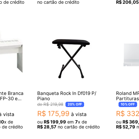
o de crédito
no cartão de crédito
R$
206
,
05
nte Branca
Banqueta Rock In Df019 P/
Roland MR
 FP-30 e
Piano
Partitura
GO:KEYS 
R$
219
,
98
20%
OFF
10%
OFF
R$
175
,
99
R$
33
 vista
à vista
10
x de
ou
R$
199
,
99
em
7
x de
ou
R$
369
 de crédito
R$
28
,
57
no cartão de crédito
R$
52
,
79
n