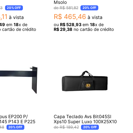
Msolo
63
R$
581
,
82
20%
OFF
20%
OFF
4
,
11
R$
465
,
46
à vista
à vista
49
em
18
x de
ou
R$
528
,
93
em
18
x de
 cartão de crédito
R$
29
,
38
no cartão de crédito
pus EP200 P/
Capa Teclado Avs Bit045Sl
145 P143 E P225
Xps10 Super Luxo 100X25X10
48
R$
189
,
42
20%
OFF
20%
OFF