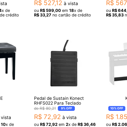
R$
527
,
12
R$
567
ista
à vista
4
x de
ou
R$
599
,
00
em
18
x de
ou
R$
644
de crédito
R$
33
,
27
no cartão de crédito
R$
35
,
83
n
PE
Pedal de Sustain Konect
RHFS022 Para Teclado
R$
80
,
21
9%
OFF
10%
OFF
R$
72
,
92
R$
1
.
8
vista
à vista
m
10
x de
ou
R$
72
,
92
em
2
x de
R$
36
,
46
ou
R$
2
.
0