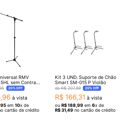
niversal RMV
Kit 3 UND. Suporte de Chão
5HL sem Contra
Smart SM-015 P Violão
95
R$
207
,
89
20%
OFF
20%
OFF
3
,
96
R$
166
,
31
à vista
à vista
,
95
em
10
x de
ou
R$
188
,
99
em
6
x de
o cartão de crédito
R$
31
,
49
no cartão de crédito