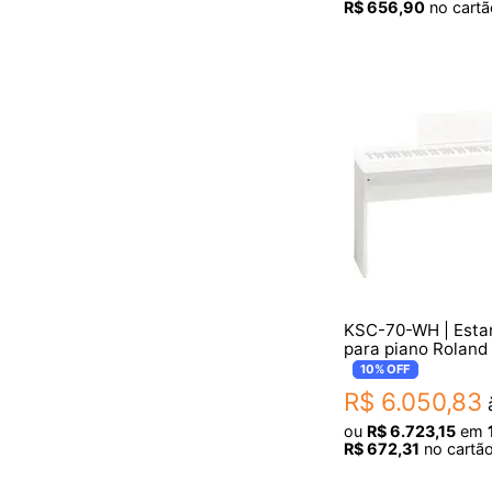
R$
656
,
90
no cartã
KSC-70-WH | Esta
para piano Roland
FP-30X
10%
OFF
R$
6
.
050
,
83
à
ou
R$
6
.
723
,
15
em
R$
672
,
31
no cartão