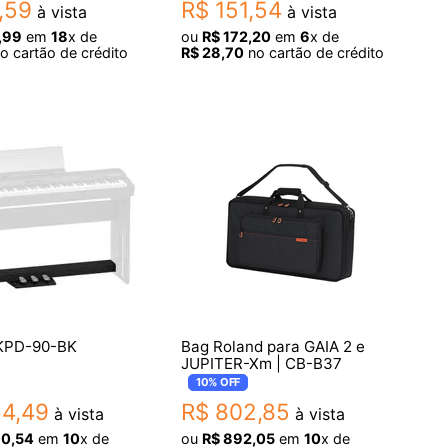
,
59
R$
151
,
54
à vista
à vista
,
99
em
18
x de
ou
R$
172
,
20
em
6
x de
o cartão de crédito
R$
28
,
70
no cartão de crédito
KPD-90-BK
Bag Roland para GAIA 2 e
JUPITER-Xm | CB-B37
10%
OFF
54
,
49
R$
802
,
85
à vista
à vista
60
,
54
em
10
x de
ou
R$
892
,
05
em
10
x de