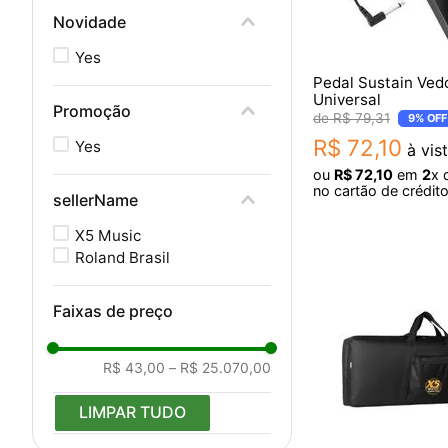
HAMMOND
Novidade
GATOR
SMART
Yes
ON STAGE
Pedal Sustain Ve
STUDIOLOGIC
Universal
Promoção
ROCK IN
R$
79
,
31
9%
OFF
NEKTAR
R$
72
,
10
Yes
à vis
KGB
ou
R$
72
,
10
em
2
x 
TITANIUM
no cartão de crédit
sellerName
STAGG
ONERR
X5 Music
MYTSUWA
Roland Brasil
KONECT
DEXIBELL
Faixas de preço
CUSTOM
CHERUB
WILLIAMS
R$ 43,00
–
R$ 25.070,00
VOX
VISÃO
LIMPAR TUDO
VEDO
TONEX