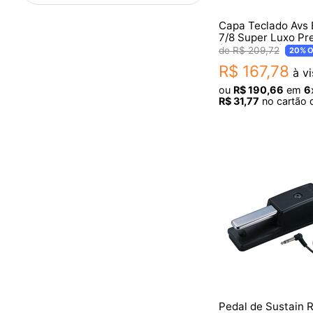
SUITCASE
Capa Teclado Avs 
STAFF DRUM
7/8 Super Luxo Pr
RMV
(140X40X15)
R$
209
,
72
20%
O
RHINO
R$
167
,
78
à vi
POWER BOX
Pioneer
ou
R$
190
,
66
em
6
R$
31
,
77
no cartão d
MXT
KURZWEIL
KEY POWER
IK Multimedia
HERCULES
EWA GUITARS
DOLPHIN
DEAN
CUSTOM SOUND
CRISBAG
CR BAG
ASM
ARTURIA
Alltechpro
Pedal de Sustain 