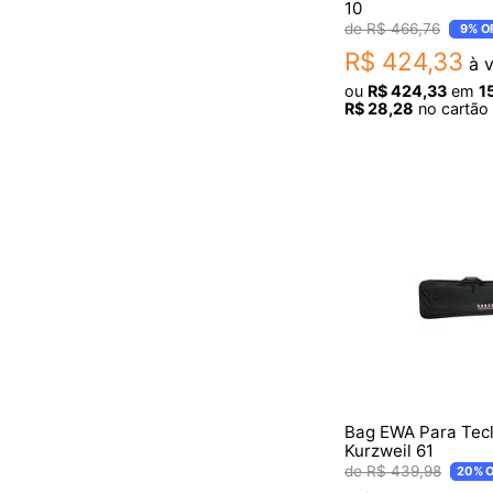
10
ALESIS
R$
466
,
76
9%
O
AIRA
R$
424
,
33
à v
ou
R$
424
,
33
em
1
R$
28
,
28
no cartão 
Bag EWA Para Tec
Kurzweil 61
R$
439
,
98
20%
O