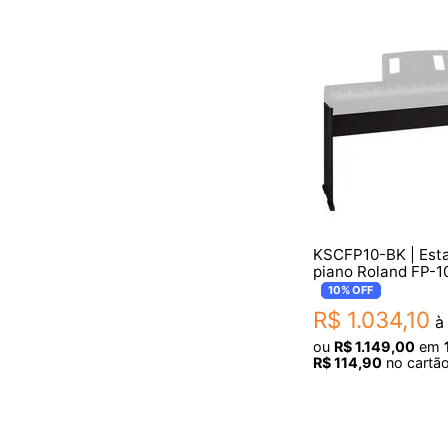
KSCFP10-BK | Est
piano Roland FP-1
10%
OFF
R$
1
.
034
,
10
à 
ou
R$
1
.
149
,
00
em
R$
114
,
90
no cartão