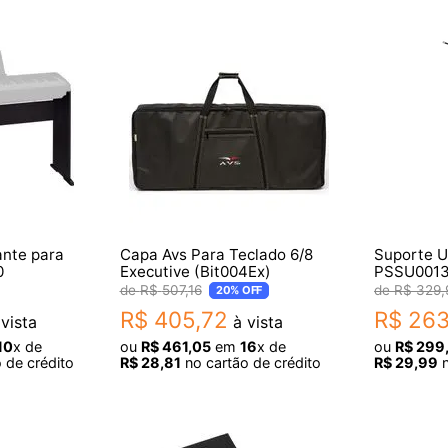
ante para
Capa Avs Para Teclado 6/8
Suporte U
0
Executive (Bit004Ex)
PSSU0013
Peso
R$
507
,
16
R$
329
,
20%
OFF
R$
405
,
72
R$
26
vista
à vista
10
x de
ou
R$
461
,
05
em
16
x de
ou
R$
299
 de crédito
R$
28
,
81
no cartão de crédito
R$
29
,
99
n