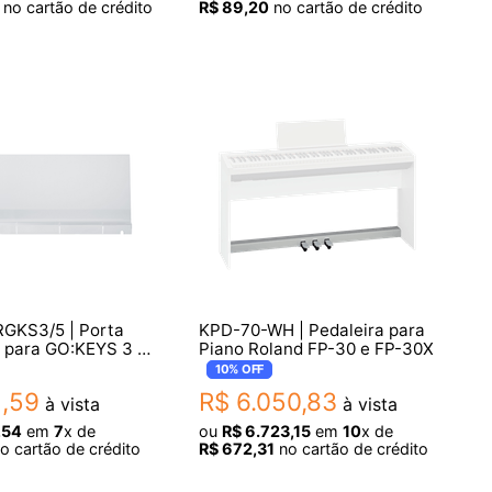
no cartão de crédito
R$
89
,
20
no cartão de crédito
GKS3/5 | Porta
KPD-70-WH | Pedaleira para
s para GO:KEYS 3 e
Piano Roland FP-30 e FP-30X
5
10%
OFF
2
,
59
R$
6
.
050
,
83
à vista
à vista
,
54
em
7
x de
ou
R$
6
.
723
,
15
em
10
x de
o cartão de crédito
R$
672
,
31
no cartão de crédito