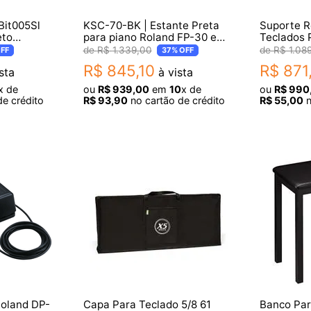
Bit005Sl
KSC-70-BK | Estante Preta
Suporte R
eto
para piano Roland FP-30 e
Teclados 
FP-30X
Showroo
R$
1
.
339
,
00
R$
1
.
08
FF
37%
OFF
R$
845
,
10
R$
871
sta
à vista
x de
ou
R$
939
,
00
em
10
x de
ou
R$
990
e crédito
R$
93
,
90
no cartão de crédito
R$
55
,
00
n
Roland DP-
Capa Para Teclado 5/8 61
Banco Par