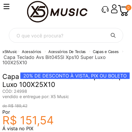
0
O que você procura?
Acessórios
Acessórios De Teclas
Capas e Cases
Capa Teclado Avs Bit045Sl Xps10 Super Luxo
100X25X10
Capa Teclado Avs Bit045Sl Xps10 Super
20%
DE DESCONTO À VISTA, PIX OU BOLETO
Luxo 100X25X10
CÓD
:
24998
vendido e entregue por:
X5 Music
R$
189
,
42
Por
R$
151
,
54
Á vista no PIX