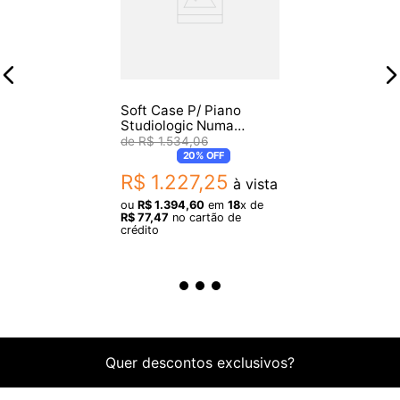
Especificações Técnicas:
- Material: Tecido em Nylon 600
- Forro: TNT 80
- Espuma: 18mm
Soft Case P/ Piano
- Zíper Lateral: Nº 8 para abertura lateral
Studiologic Numa
Compact
R$
1
.
534
,
06
- Zíper do Bolso: Nº 6 para abertura do bolso
20%
OFF
- Detalhes: Alça de mão em fita
R$
1
.
227
,
25
à vista
- Bolso para acessórios
ou
R$
1
.
394
,
60
em
18
x de
R$
77
,
47
no cartão de
crédito
Dimensões:
Altura: 10 cm
Largura: 100 cm
Profundidade: 25 cm
Quer descontos exclusivos?
Itens Inclusos: