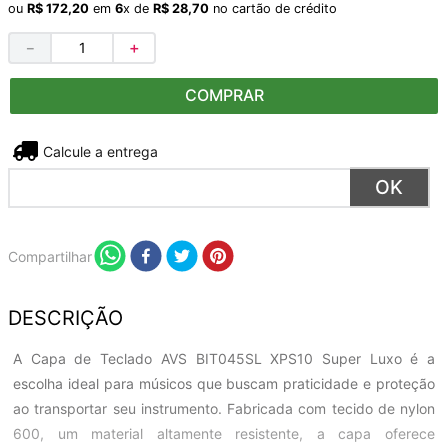
ou
R$
172
,
20
em
6
x de
R$
28
,
70
no cartão de crédito
－
＋
COMPRAR
Não sei meu CEP
Compartilhar
DESCRIÇÃO
A Capa de Teclado AVS BIT045SL XPS10 Super Luxo é a
escolha ideal para músicos que buscam praticidade e proteção
ao transportar seu instrumento. Fabricada com tecido de nylon
600, um material altamente resistente, a capa oferece