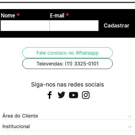
- Capa Teclado AVS BIT045SL XPS10 Super Luxo
Nome
E-mail
Garantia: 3 meses de garantia pelo fabricante
Cadastrar
Origem: Brasil
Imagens meramente ilustrativas.
Fale conosco no Whatsapp
Televendas: (11) 3325-0101
Siga-nos nas redes sociais
Área do Cliente
Meus Pedidos
Institucional
Meus Dados
Central de Atendimento