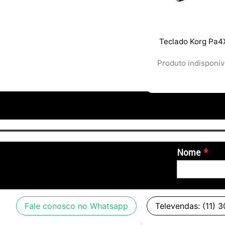
Teclado Korg Pa4
Produto indisponív
Nome
Fale conosco no Whatsapp
Televendas: (11) 