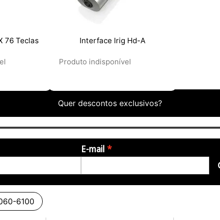
X 76 Teclas
Interface Irig Hd-A
el
Produto indisponível
Quer descontos exclusivos?
E-mail
3060-6100