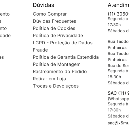
Dúvidas
Atendim
mento
Como Comprar
(11) 3060
Segunda à 
s
Dúvidas Frequentes
17:30h
nto
Política de Cookies
Sábados d
idade
Política de Privacidade
Rua Teodo
LGPD - Proteção de Dados
Pinheiros
Fraude
Rua Teodo
es
Política de Garantia Estendida
Pinheiros
Política de Montagem
Rua do Sem
Segunda à 
Rastreamento do Pedido
18:30h
Retirar em Loja
Sábados d
Trocas e Devoluçoes
SAC (11)
(Whatsapp
Segunda à 
17:30h
Sábados d
sac@x5mus