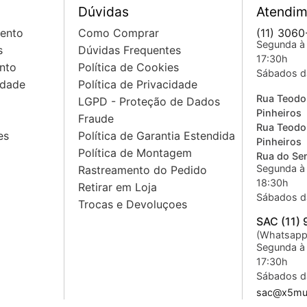
Dúvidas
Atendim
mento
Como Comprar
(11) 3060
Segunda à 
s
Dúvidas Frequentes
17:30h
nto
Política de Cookies
Sábados d
idade
Política de Privacidade
Rua Teodo
LGPD - Proteção de Dados
Pinheiros
Fraude
Rua Teodo
es
Política de Garantia Estendida
Pinheiros
Política de Montagem
Rua do Sem
Segunda à 
Rastreamento do Pedido
18:30h
Retirar em Loja
Sábados d
Trocas e Devoluçoes
SAC (11)
(Whatsapp
Segunda à 
17:30h
Sábados d
sac@x5mus