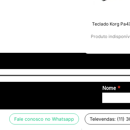
Teclado Korg Pa4
Produto indisponív
Nome
Fale conosco no Whatsapp
Televendas: (11) 