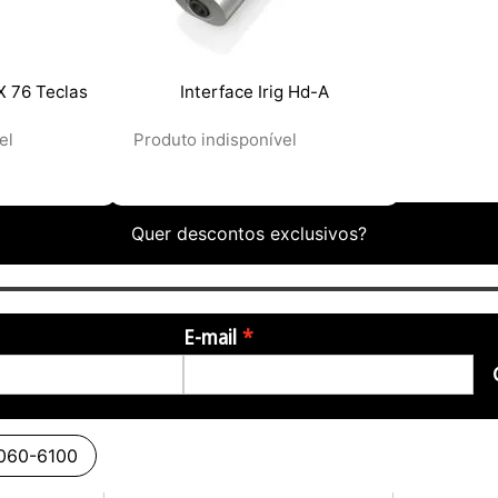
X 76 Teclas
Interface Irig Hd-A
el
Produto indisponível
Quer descontos exclusivos?
E-mail
3060-6100