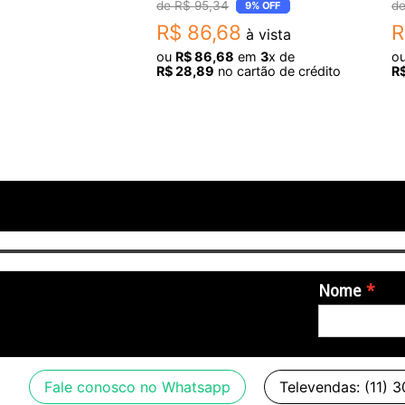
R$
95
,
34
9%
OFF
R$
86
,
68
R
à vista
ou
R$
86
,
68
em
3
x de
o
R$
28
,
89
no cartão de crédito
R
Nome
Fale conosco no Whatsapp
Televendas: (11) 