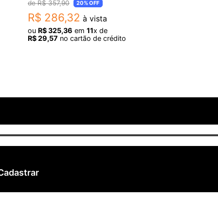
R$
357
,
90
20%
OFF
R$
286
,
32
à vista
ou
R$
325
,
36
em
11
x de
R$
29
,
57
no cartão de crédito
Cadastrar