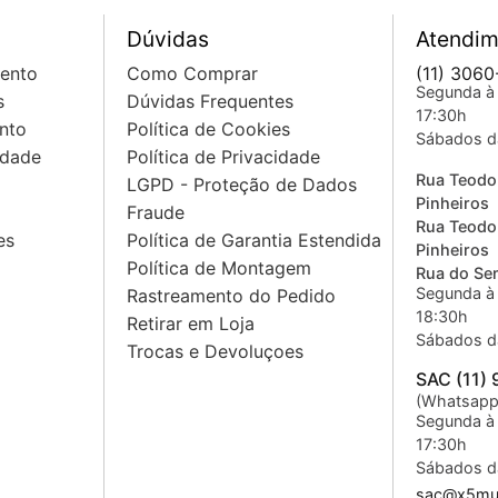
Dúvidas
Atendim
mento
Como Comprar
(11) 3060
Segunda à 
s
Dúvidas Frequentes
17:30h
nto
Política de Cookies
Sábados d
idade
Política de Privacidade
Rua Teodo
LGPD - Proteção de Dados
Pinheiros
Fraude
Rua Teodo
es
Política de Garantia Estendida
Pinheiros
Política de Montagem
Rua do Sem
Segunda à 
Rastreamento do Pedido
18:30h
Retirar em Loja
Sábados d
Trocas e Devoluçoes
SAC (11)
(Whatsapp
Segunda à 
17:30h
Sábados d
sac@x5mus