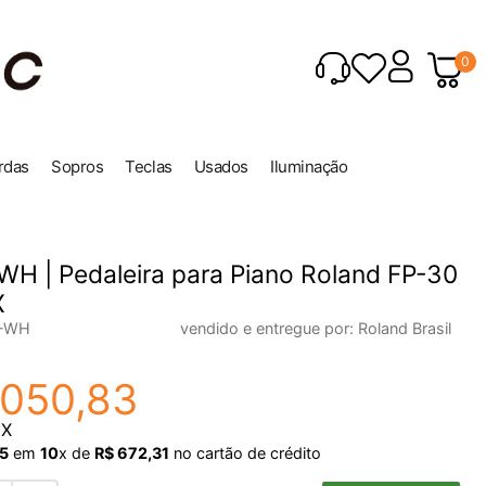
0
rdas
Sopros
Teclas
Usados
Iluminação
H | Pedaleira para Piano Roland FP-30
X
0-WH
vendido e entregue por:
Roland Brasil
050
,
83
IX
5
em
10
x de
R$
672
,
31
no cartão de crédito