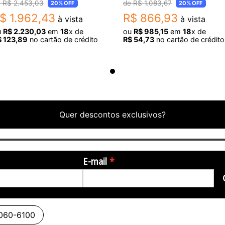
R$
2
.
453
,
03
R$
1
.
083
,
67
20%
OFF
20%
OFF
$
1
.
962
,
43
R$
866
,
93
à vista
à vista
u
R$
2
.
230
,
03
em
18
x de
ou
R$
985
,
15
em
18
x de
$
123
,
89
no cartão de crédito
R$
54
,
73
no cartão de crédito
Quer descontos exclusivos?
E-mail
3060-6100