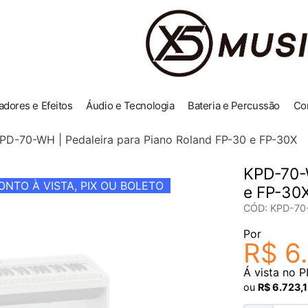
adores e Efeitos
Áudio e Tecnologia
Bateria e Percussão
Co
PD-70-WH | Pedaleira para Piano Roland FP-30 e FP-30X
KPD-70-W
NTO À VISTA, PIX OU BOLETO
e FP-30
CÓD
:
KPD-7
Por
R$
6
.
Á vista no P
ou
R$
6
.
723
,
1