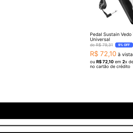
Pedal Sustain Vedo
Universal
R$
79
,
31
9%
OFF
R$
72
,
10
à vista
ou
R$
72
,
10
em
2
x d
no cartão de crédito