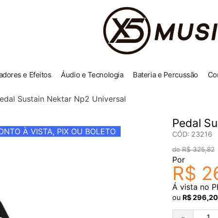
adores e Efeitos
Áudio e Tecnologia
Bateria e Percussão
Co
edal Sustain Nektar Np2 Universal
Pedal Su
NTO À VISTA, PIX OU BOLETO
CÓD
:
23216
R$
325
,
82
Por
R$
2
Á vista no P
ou
R$
296
,
20
－