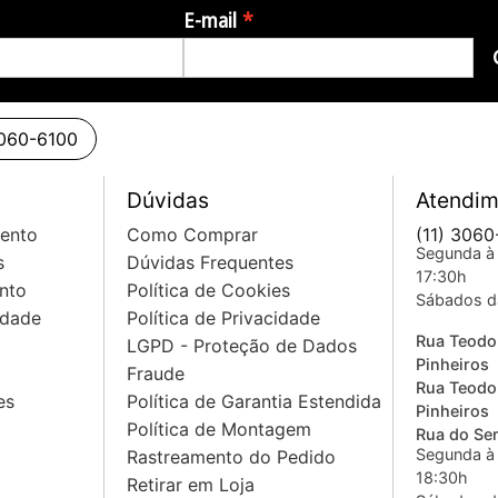
E-mail
3060-6100
Dúvidas
Atendim
mento
Como Comprar
(11) 3060
Segunda à 
s
Dúvidas Frequentes
17:30h
nto
Política de Cookies
Sábados d
idade
Política de Privacidade
Rua Teodo
LGPD - Proteção de Dados
Pinheiros
Fraude
Rua Teodo
es
Política de Garantia Estendida
Pinheiros
Política de Montagem
Rua do Sem
Segunda à 
Rastreamento do Pedido
18:30h
Retirar em Loja