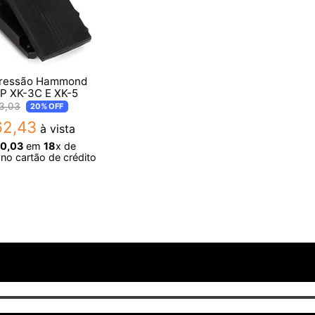
pressão Hammond
P XK-3C E XK-5
3
,
03
20%
OFF
62
,
43
à vista
30
,
03
em
18
x de
no cartão de crédito