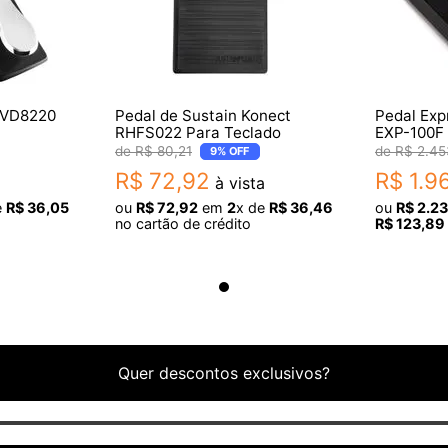
 VD8220
Pedal de Sustain Konect
Pedal Ex
RHFS022 Para Teclado
EXP-100F 
R$
80
,
21
R$
2
.
45
9%
OFF
R$
72
,
92
R$
1
.
9
à vista
e
R$
36
,
05
ou
R$
72
,
92
em
2
x de
R$
36
,
46
ou
R$
2
.
2
no cartão de crédito
R$
123
,
89
Quer descontos exclusivos?