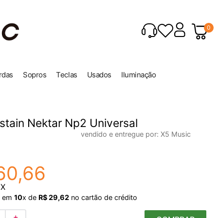
0
rdas
Sopros
Teclas
Usados
Iluminação
stain Nektar Np2 Universal
vendido e entregue por:
X5 Music
60
,
66
IX
em
10
x de
R$
29
,
62
no cartão de crédito
＋