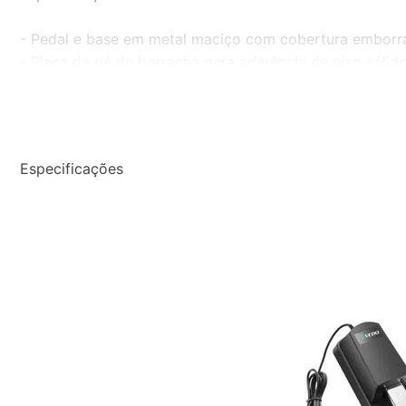
- Pedal e base em metal maciço com cobertura embor
- Placa de pé de borracha para aderência de piso sólid
- Interruptor de polaridade - funciona com todos os Pi
- Cabo de 6 pés com plugue de P10" TS
- Peso: 1,6 kg
Especificações