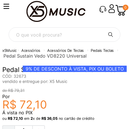
0
O que você procura?
Acessórios
Acessórios De Teclas
Pedais Teclas
Pedal Sustain Vedo VD8220 Universal
Pedal Sustain Vedo VD8220 Universal
9%
DE DESCONTO À VISTA, PIX OU BOLETO
CÓD
:
32673
vendido e entregue por:
X5 Music
R$
79
,
31
Por
R$
72
,
10
Á vista no PIX
ou
R$
72
,
10
em
2
x de
R$
36
,
05
no cartão de crédito