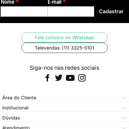
Nome
E-mail
Origem: China
Cadastrar
Imagens meramente ilustrativas, podendo haver variação de cor
Fale conosco no Whatsapp
Televendas: (11) 3325-0101
Siga-nos nas redes sociais
Área do Cliente
Meus Pedidos
Institucional
Meus Dados
Central de Atendimento
Dúvidas
Dúvidas Frequentes
Como Comprar
Atendimento