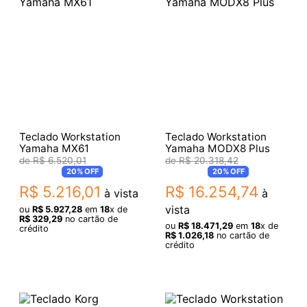
Teclado Workstation
Teclado Workstation
Yamaha MX61
Yamaha MODX8 Plus
R$
6
.
520
,
01
R$
20
.
318
,
42
20%
OFF
20%
OFF
R$
5
.
216
,
01
R$
16
.
254
,
74
à vista
à
vista
ou
R$
5
.
927
,
28
em
18
x de
R$
329
,
29
no cartão de
ou
R$
18
.
471
,
29
em
18
x de
crédito
R$
1
.
026
,
18
no cartão de
crédito