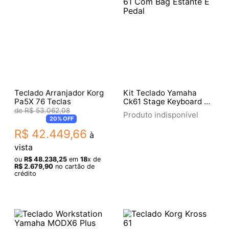
Teclado Arranjador Korg
Kit Teclado Yamaha
Pa5X 76 Teclas
Ck61 Stage Keyboard 61
Com Bag Estante E
R$
53
.
062
,
08
Produto indisponível
Pedal
20%
OFF
R$
42
.
449
,
66
à
vista
ou
R$
48
.
238
,
25
em
18
x de
R$
2
.
679
,
90
no cartão de
crédito