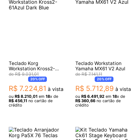
Teclado Korg
Teclado Workstation
Workstation Kross2-
Yamaha MX61 V2 Azul
61Azul Dark Blue
R$
9
.
031
,
01
R$
7
.
141
,
11
20%
OFF
20%
OFF
R$
7
.
224
,
81
R$
5
.
712
,
89
à vista
à vista
ou
R$
8
.
210
,
01
em
18
x de
ou
R$
6
.
491
,
92
em
18
x de
R$
456
,
11
no cartão de
R$
360
,
66
no cartão de
crédito
crédito