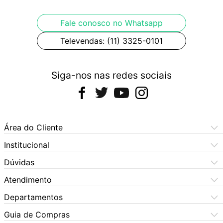
Fale conosco no Whatsapp
Televendas: (11) 3325-0101
Siga-nos nas redes sociais
Área do Cliente
Meus Pedidos
Institucional
Meus Dados
Central de Atendimento
Dúvidas
Dúvidas Frequentes
Como Comprar
Atendimento
Formas de Pagamento
Dúvidas Frequentes
(11) 3060-6100
Departamentos
Política de Privacidade
Segunda à sexta das 9h às 17:30h
Política de Cookies
Automotivo
X5 Rua do Seminário
Sábados das 9h às 17h
Quem Somos
Guia de Compras
Política de Privacidade