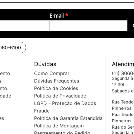
inação Fina de Escala +- 99cents
E-mail
3060-6100
stáveis através do tapping beat)
Dúvidas
Atendim
0 até 24 semitons
mento
Como Comprar
(11) 3060
Segunda à 
s
Dúvidas Frequentes
17:30h
nto
Política de Cookies
Sábados d
idade
Política de Privacidade
 *²
Rua Teodo
LGPD - Proteção de Dados
)
Pinheiros
Fraude
Rua Teodo
es
Política de Garantia Estendida
e Padrão)
Pinheiros
Política de Montagem
Rua do Sem
Segunda à 
Rastreamento do Pedido