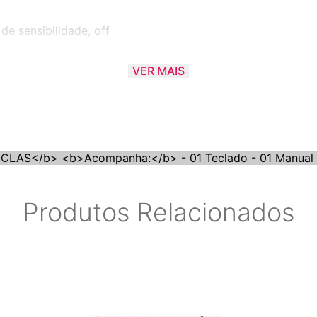
 de sensibilidade, off
VER MAIS
0
AS</b> <b>Acompanha:</b> - 01 Teclado - 01 Manual <
)
Produtos Relacionados
2,11,6,44]