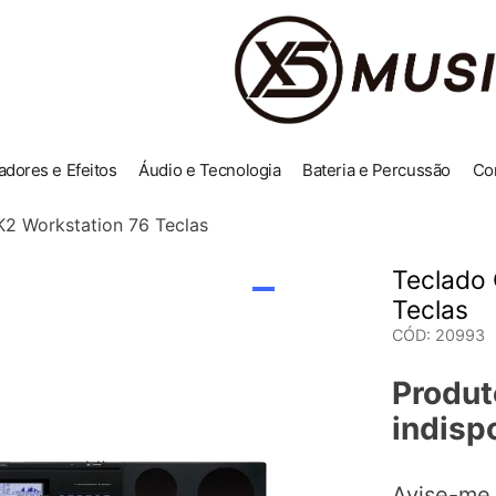
adores e Efeitos
Áudio e Tecnologia
Bateria e Percussão
Co
2 Workstation 76 Teclas
Teclado
Teclas
CÓD
:
20993
Produt
indisp
Avise-me