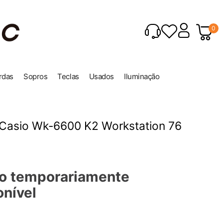
0
rdas
Sopros
Teclas
Usados
Iluminação
 Casio Wk-6600 K2 Workstation 76
o temporariamente
onível