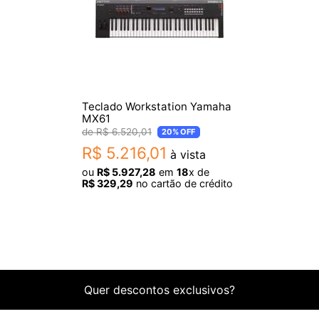
 2(6º off) Dedilhado 3(no baixo), Acordes de Gama Compl
n/Fill-in, Synchro/Ending (Vol. do acomp. ajustável)
Teclado Workstation Yamaha
MX61
Backward, Pause, Repeat (Vol. de música ajustável)
R$
6
.
520
,
01
20%
OFF
essão de acordes, edição de acordes
R$
5
.
216
,
01
à vista
ou
R$
5
.
927
,
28
em
18
x de
ti-track Rec), step recording, song edit, track edit, event 
R$
329
,
29
no cartão de crédito
 faixa do sistema + 16 multi faixas)
 no total)
Quer descontos exclusivos?