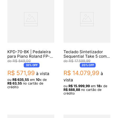
KPD-70-BK | Pedaleira
Teclado Sintetizador
para Piano Roland FP-
Sequential Take 5 com
30 e FP-30X
44 Teclas
R$
849
,
00
R$
17
.
599
,
99
33%
OFF
20%
OFF
R$
571
,
99
R$
14
.
079
,
99
à vista
à
vista
ou
R$
635
,
55
em
10
x de
R$
63
,
55
no cartão de
ou
R$
15
.
999
,
99
em
18
x de
crédito
R$
888
,
88
no cartão de
crédito