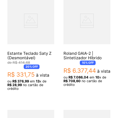
Estante Teclado Saty Z
Roland GAIA-2 |
(Desmontável)
Sintetizador Híbrido
R$
414
,
68
10%
OFF
20%
OFF
R$
6
.
377
,
44
à vista
R$
331
,
75
à vista
ou
R$
7
.
086
,
04
em
10
x de
R$
708
,
60
no cartão de
ou
R$
376
,
99
em
13
x de
crédito
R$
28
,
99
no cartão de
crédito