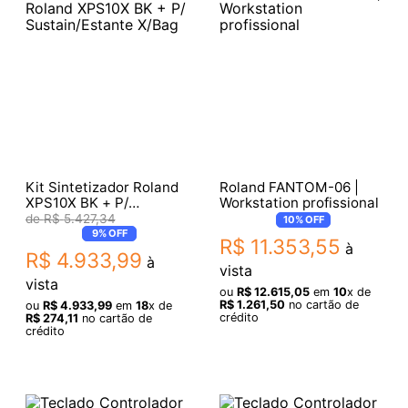
Kit Sintetizador Roland
Roland FANTOM-06 |
XPS10X BK + P/
Workstation profissional
Sustain/Estante X/Bag
R$
5
.
427
,
34
10%
OFF
9%
OFF
R$
11
.
353
,
55
à
R$
4
.
933
,
99
à
vista
vista
ou
R$
12
.
615
,
05
em
10
x de
R$
1
.
261
,
50
no cartão de
ou
R$
4
.
933
,
99
em
18
x de
crédito
R$
274
,
11
no cartão de
crédito