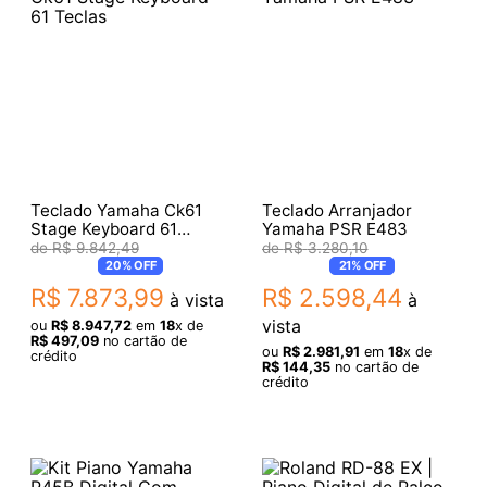
Teclado Yamaha Ck61
Teclado Arranjador
Stage Keyboard 61
Yamaha PSR E483
Teclas
R$
9
.
842
,
49
R$
3
.
280
,
10
20%
OFF
21%
OFF
R$
7
.
873
,
99
R$
2
.
598
,
44
à vista
à
vista
ou
R$
8
.
947
,
72
em
18
x de
R$
497
,
09
no cartão de
ou
R$
2
.
981
,
91
em
18
x de
crédito
R$
144
,
35
no cartão de
crédito