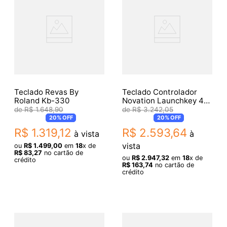
Teclado Revas By
Teclado Controlador
Roland Kb-330
Novation Launchkey 49
MK4 Preto
R$
1
.
648
,
90
R$
3
.
242
,
05
20%
OFF
20%
OFF
R$
1
.
319
,
12
R$
2
.
593
,
64
à vista
à
vista
ou
R$
1
.
499
,
00
em
18
x de
R$
83
,
27
no cartão de
ou
R$
2
.
947
,
32
em
18
x de
crédito
R$
163
,
74
no cartão de
crédito