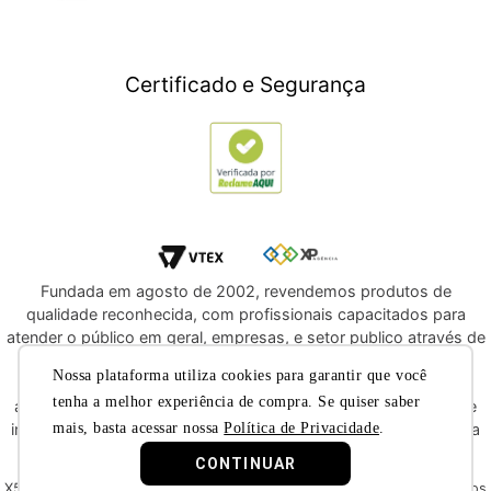
Outlet
Informática
Crédito Digital
Móveis
Crédito Pessoal
Certificado e Segurança
Utilidades Domésticas
Compre e Doe
Navegue por Marcas
Fundada em agosto de 2002, revendemos produtos de
qualidade reconhecida, com profissionais capacitados para
atender o público em geral, empresas, e setor publico através de
licitações e compras diretas. Oferecemos a você, a
Nossa plataforma utiliza cookies para garantir que você
oportunidade de adquirir produtos de qualidade e com
tenha a melhor experiência de compra. Se quiser saber
atendimento reconhecido dentre os melhores do segmento de
mais, basta acessar nossa
Política de Privacidade
.
instrumentos musicais e áudio profissional. Convidamos você a
nos conhecer melhor nas redes sociais.
CONTINUAR
X5 Music © 2019 - Todos os direitos reservados X5 Music Instrumentos