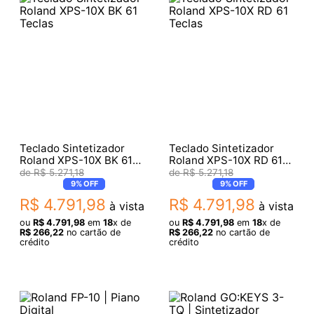
Teclado Sintetizador
Teclado Sintetizador
Roland XPS-10X BK 61
Roland XPS-10X RD 61
Teclas
Teclas
R$
5
.
271
,
18
R$
5
.
271
,
18
9%
OFF
9%
OFF
R$
4
.
791
,
98
R$
4
.
791
,
98
à vista
à vista
ou
R$
4
.
791
,
98
em
18
x de
ou
R$
4
.
791
,
98
em
18
x de
R$
266
,
22
no cartão de
R$
266
,
22
no cartão de
crédito
crédito