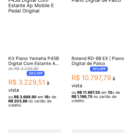
Kit Piano Yamaha P45B
Roland RD-88 EX | Piano
Digital Com Estante Ap
Digital de Palco
Mobile E Pedal Original
R$
4
.
036
,
89
10%
OFF
20%
OFF
R$
10
.
797
,
79
à
R$
3
.
229
,
51
à
vista
vista
ou
R$
11
.
997
,
55
em
10
x de
R$
1
.
199
,
75
no cartão de
ou
R$
3
.
669
,
90
em
18
x de
crédito
R$
203
,
88
no cartão de
crédito