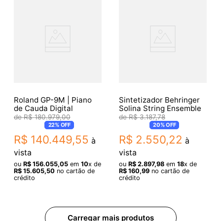
Roland GP-9M | Piano
Sintetizador Behringer
de Cauda Digital
Solina String Ensemble
R$
180
.
979
,
00
R$
3
.
187
,
78
22%
OFF
20%
OFF
R$
140
.
449
,
55
R$
2
.
550
,
22
à
à
vista
vista
ou
R$
156
.
055
,
05
em
10
x de
ou
R$
2
.
897
,
98
em
18
x de
R$
15
.
605
,
50
no cartão de
R$
160
,
99
no cartão de
crédito
crédito