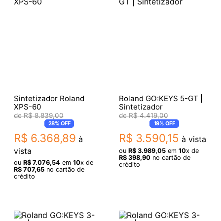
Sintetizador Roland
Roland GO:KEYS 5-GT |
XPS-60
Sintetizador
R$
8
.
839
,
00
R$
4
.
419
,
00
28%
OFF
19%
OFF
R$
6
.
368
,
89
R$
3
.
590
,
15
à
à vista
vista
ou
R$
3
.
989
,
05
em
10
x de
R$
398
,
90
no cartão de
ou
R$
7
.
076
,
54
em
10
x de
crédito
R$
707
,
65
no cartão de
crédito