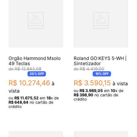
Orgão Hammond Msolo
Roland GO:KEYS 5-WH |
49 Teclas
Sintetizador
R$
12
.
843
,
08
R$
4
.
419
,
00
20%
OFF
19%
OFF
R$
10
.
274
,
46
R$
3
.
590
,
15
à
à vista
vista
ou
R$
3
.
989
,
05
em
10
x de
R$
398
,
90
no cartão de
ou
R$
11
.
675
,
52
em
18
x de
crédito
R$
648
,
64
no cartão de
crédito