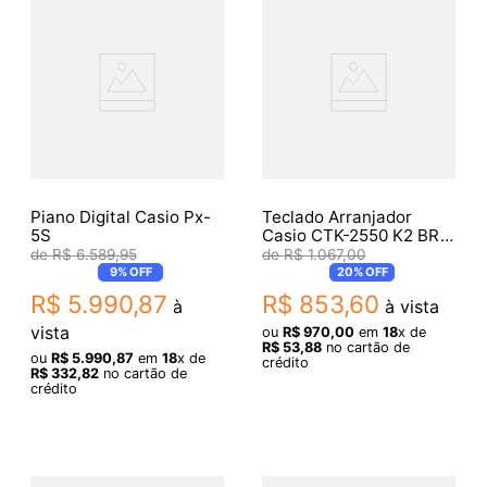
Piano Digital Casio Px-
Teclado Arranjador
5S
Casio CTK-2550 K2 BR
61 Teclas
R$
6
.
589
,
95
R$
1
.
067
,
00
9%
OFF
20%
OFF
R$
5
.
990
,
87
R$
853
,
60
à
à vista
vista
ou
R$
970
,
00
em
18
x de
R$
53
,
88
no cartão de
ou
R$
5
.
990
,
87
em
18
x de
crédito
R$
332
,
82
no cartão de
crédito