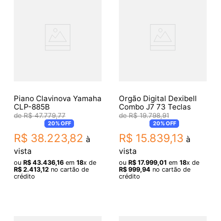
Piano Clavinova Yamaha
Orgão Digital Dexibell
CLP-885B
Combo J7 73 Teclas
R$
47
.
779
,
77
R$
19
.
798
,
91
20%
OFF
20%
OFF
R$
38
.
223
,
82
R$
15
.
839
,
13
à
à
vista
vista
ou
R$
43
.
436
,
16
em
18
x de
ou
R$
17
.
999
,
01
em
18
x de
R$
2
.
413
,
12
no cartão de
R$
999
,
94
no cartão de
crédito
crédito