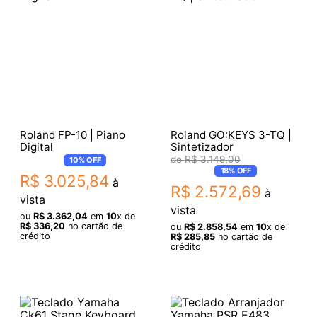
Roland FP-10 | Piano
Roland GO:KEYS 3-TQ |
Digital
Sintetizador
R$
3
.
149
,
00
10%
OFF
18%
OFF
R$
3
.
025
,
84
à
R$
2
.
572
,
69
à
vista
vista
ou
R$
3
.
362
,
04
em
10
x de
R$
336
,
20
no cartão de
ou
R$
2
.
858
,
54
em
10
x de
crédito
R$
285
,
85
no cartão de
crédito