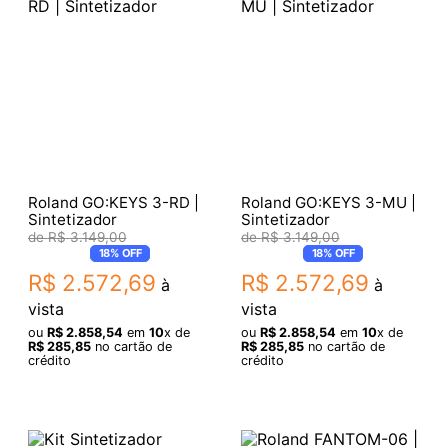
Roland GO:KEYS 3-RD |
Roland GO:KEYS 3-MU |
Sintetizador
Sintetizador
R$
3
.
149
,
00
R$
3
.
149
,
00
18%
OFF
18%
OFF
R$
2
.
572
,
69
R$
2
.
572
,
69
à
à
vista
vista
ou
R$
2
.
858
,
54
em
10
x de
ou
R$
2
.
858
,
54
em
10
x de
R$
285
,
85
no cartão de
R$
285
,
85
no cartão de
crédito
crédito