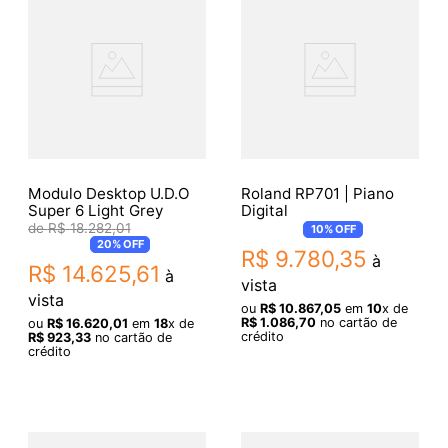
Modulo Desktop U.D.O
Roland RP701 | Piano
Super 6 Light Grey
Digital
R$
18
.
282
,
01
10%
OFF
20%
OFF
R$
9
.
780
,
35
à
R$
14
.
625
,
61
à
vista
vista
ou
R$
10
.
867
,
05
em
10
x de
R$
1
.
086
,
70
no cartão de
ou
R$
16
.
620
,
01
em
18
x de
crédito
R$
923
,
33
no cartão de
crédito