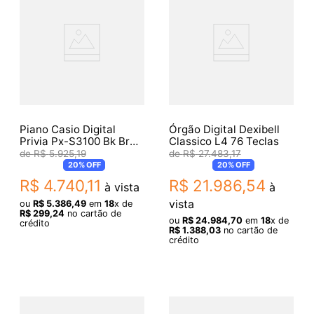
Piano Casio Digital
Órgão Digital Dexibell
Privia Px-S3100 Bk Br
Classico L4 76 Teclas
Preto 88 Teclas
R$
5
.
925
,
19
R$
27
.
483
,
17
20%
OFF
20%
OFF
R$
4
.
740
,
11
R$
21
.
986
,
54
à vista
à
vista
ou
R$
5
.
386
,
49
em
18
x de
R$
299
,
24
no cartão de
ou
R$
24
.
984
,
70
em
18
x de
crédito
R$
1
.
388
,
03
no cartão de
crédito