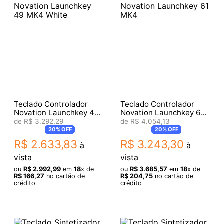
Teclado Controlador
Teclado Controlador
Novation Launchkey 49
Novation Launchkey 61
MK4 White
MK4
R$
3
.
292
,
29
R$
4
.
054
,
13
20%
OFF
20%
OFF
R$
2
.
633
,
83
R$
3
.
243
,
30
à
à
vista
vista
ou
R$
2
.
992
,
99
em
18
x de
ou
R$
3
.
685
,
57
em
18
x de
R$
166
,
27
no cartão de
R$
204
,
75
no cartão de
crédito
crédito