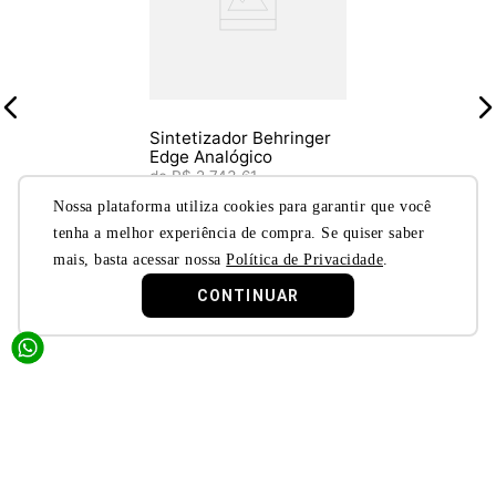
Sintetizador Behringer
Edge Analógico
R$
2
.
743
,
61
20%
OFF
Nossa plataforma utiliza cookies para garantir que você
R$
2
.
194
,
89
à vista
tenha a melhor experiência de compra. Se quiser saber
ou
R$
2
.
494
,
19
em
18
x de
mais, basta acessar nossa
Política de Privacidade
.
R$
138
,
56
no cartão de
crédito
CONTINUAR
Quer descontos exclusivos?