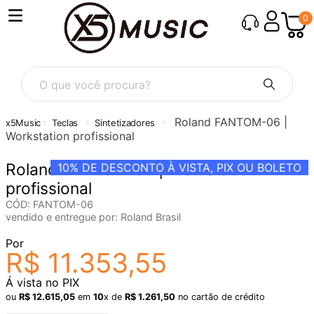
0
O que você procura?
Roland FANTOM-06 |
Teclas
Sintetizadores
Workstation profissional
Roland FANTOM-06 | Workstation
10%
DE DESCONTO À VISTA, PIX OU BOLETO
profissional
CÓD
:
FANTOM-06
vendido e entregue por:
Roland Brasil
Por
R$
11
.
353
,
55
Á vista no PIX
ou
R$
12
.
615
,
05
em
10
x de
R$
1
.
261
,
50
no cartão de crédito