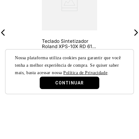
GT, o mundo da música está ao seu alcance.
Teclado Sintetizador
Roland XPS-10X RD 61
Teclas
R$
5
.
271
,
18
9%
OFF
Nossa plataforma utiliza cookies para garantir que você
R$
4
.
791
,
98
tenha a melhor experiência de compra. Se quiser saber
à vista
mais, basta acessar nossa
Política de Privacidade
.
ou
R$
4
.
791
,
98
em
18
x de
R$
266
,
22
no cartão de
crédito
CONTINUAR
Quer descontos exclusivos?