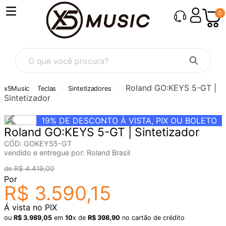
0
O que você procura?
Roland GO:KEYS 5-GT |
Teclas
Sintetizadores
Sintetizador
19%
DE DESCONTO À VISTA, PIX OU BOLETO
Roland GO:KEYS 5-GT | Sintetizador
CÓD
:
GOKEYS5-GT
vendido e entregue por:
Roland Brasil
R$
4
.
419
,
00
Por
R$
3
.
590
,
15
Á vista no PIX
ou
R$
3
.
989
,
05
em
10
x de
R$
398
,
90
no cartão de crédito