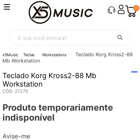
0
O que você procura?
Teclado Korg Kross2-88
Teclas
Workstations
Mb Workstation
Teclado Korg Kross2-88 Mb
Workstation
CÓD
:
27270
Produto temporariamente
indisponível
Avise-me