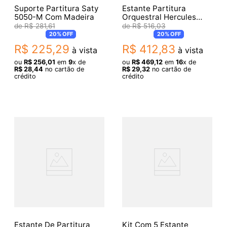
Suporte Partitura Saty
Estante Partitura
5050-M Com Madeira
Orquestral Hercules
BS200BPLUS Ajustável
R$
281
,
61
R$
516
,
03
20%
OFF
20%
OFF
R$
225
,
29
R$
412
,
83
à vista
à vista
ou
R$
256
,
01
em
9
x de
ou
R$
469
,
12
em
16
x de
R$
28
,
44
no cartão de
R$
29
,
32
no cartão de
crédito
crédito
Estante De Partitura
Kit Com 5 Estante