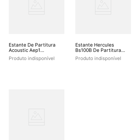
Estante De Partitura
Estante Hercules
Acoustic Aep1
Bs100B De Partitura
Acompanha Bag
Compacta Com 1
Produto indisponível
Produto indisponível
Estagio (4447)