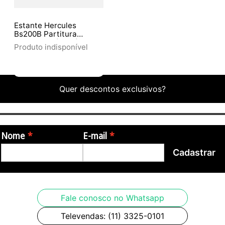
Estante Hercules
Bs200B Partitura
Orquestral (9193)
Produto indisponível
Quer descontos exclusivos?
Nome
E-mail
Cadastrar
Fale conosco no Whatsapp
Televendas: (11) 3325-0101