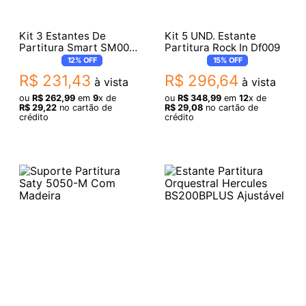
Kit 3 Estantes De
Kit 5 UND. Estante
Partitura Smart SM009
Partitura Rock In Df009
LT
12%
OFF
15%
OFF
R$
231
,
43
R$
296
,
64
à vista
à vista
ou
R$
262
,
99
em
9
x de
ou
R$
348
,
99
em
12
x de
R$
29
,
22
no cartão de
R$
29
,
08
no cartão de
crédito
crédito