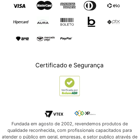
Sábados das 9h às 17h
Eletroportáteis
Trocas e Devoluçoes
Dia dos Namorados
Esporte e Lazer
Presente para Mães
TV e Áudio
Presente para Pais
Construção e Jardim
Presentes para Natal
Games
Outlet
Informática
Crédito Digital
Móveis
Crédito Pessoal
Certificado e Segurança
Utilidades Domésticas
Compre e Doe
Navegue por Marcas
Fundada em agosto de 2002, revendemos produtos de
qualidade reconhecida, com profissionais capacitados para
atender o público em geral, empresas, e setor publico através de