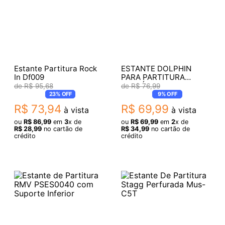
Estante Partitura Rock
ESTANTE DOLPHIN
In Df009
PARA PARTITURA
RETRÁTIL 6387 COM
R$
95
,
68
R$
76
,
99
BAG
23%
OFF
9%
OFF
R$
73
,
94
R$
69
,
99
à vista
à vista
ou
R$
86
,
99
em
3
x de
ou
R$
69
,
99
em
2
x de
R$
28
,
99
no cartão de
R$
34
,
99
no cartão de
crédito
crédito