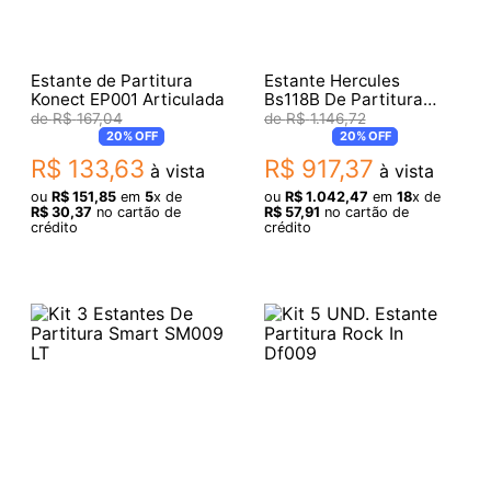
Estante de Partitura
Estante Hercules
Konect EP001 Articulada
Bs118B De Partitura
Compacta Com 2
R$
167
,
04
R$
1
.
146
,
72
Estágios (8278)
20%
OFF
20%
OFF
R$
133
,
63
R$
917
,
37
à vista
à vista
ou
R$
151
,
85
em
5
x de
ou
R$
1
.
042
,
47
em
18
x de
R$
30
,
37
no cartão de
R$
57
,
91
no cartão de
crédito
crédito