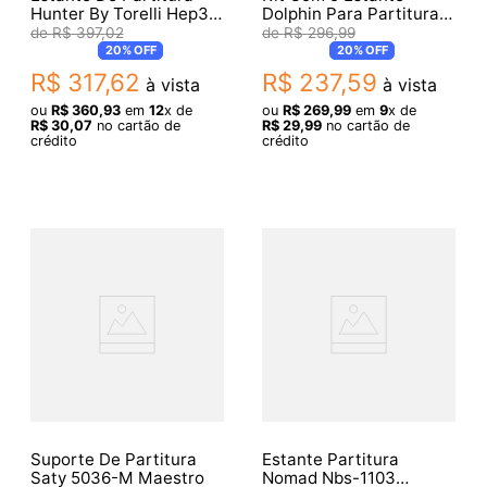
Hunter By Torelli Hep30
Dolphin Para Partitura
Madeira
Retrátil 6387 Com Bag
R$
397
,
02
R$
296
,
99
20%
OFF
20%
OFF
R$
317
,
62
R$
237
,
59
à vista
à vista
ou
R$
360
,
93
em
12
x de
ou
R$
269
,
99
em
9
x de
R$
30
,
07
no cartão de
R$
29
,
99
no cartão de
crédito
crédito
Suporte De Partitura
Estante Partitura
Saty 5036-M Maestro
Nomad Nbs-1103