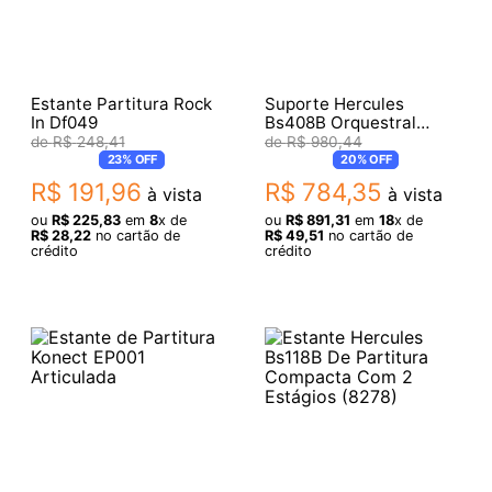
Estante Partitura Rock
Suporte Hercules
In Df049
Bs408B Orquestral
Mesa Dobravel
R$
248
,
41
R$
980
,
44
Regulagem De Altura
23%
OFF
20%
OFF
R$
191
,
96
R$
784
,
35
à vista
à vista
ou
R$
225
,
83
em
8
x de
ou
R$
891
,
31
em
18
x de
R$
28
,
22
no cartão de
R$
49
,
51
no cartão de
crédito
crédito