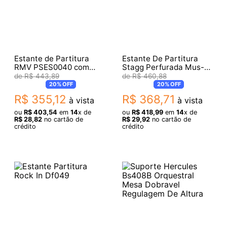
Estante de Partitura
Estante De Partitura
RMV PSES0040 com
Stagg Perfurada Mus-
Suporte Inferior
C5T
R$
443
,
89
R$
460
,
88
20%
OFF
20%
OFF
R$
355
,
12
R$
368
,
71
à vista
à vista
ou
R$
403
,
54
em
14
x de
ou
R$
418
,
99
em
14
x de
R$
28
,
82
no cartão de
R$
29
,
92
no cartão de
crédito
crédito