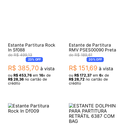
Estante Partitura Rock
Estante de Partitura
In Sf088
RMV PSES00090 Preta
R$
499
,
13
R$
189
,
61
23%
OFF
20%
OFF
R$
385
,
70
R$
151
,
69
à vista
à vista
ou
R$
453
,
76
em
16
x de
ou
R$
172
,
37
em
6
x de
R$
28
,
36
no cartão de
R$
28
,
72
no cartão de
crédito
crédito