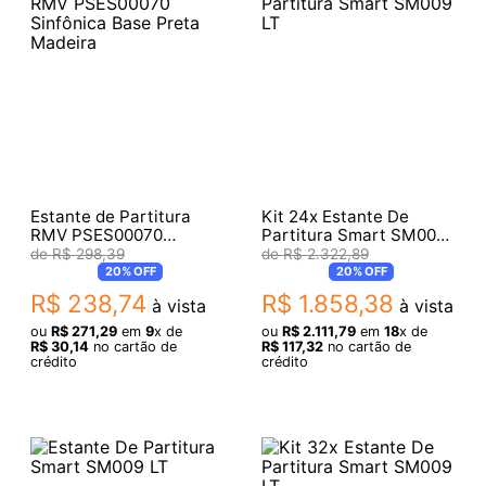
Estante de Partitura
Kit 24x Estante De
RMV PSES00070
Partitura Smart SM009
Sinfônica Base Preta
LT
R$
298
,
39
R$
2
.
322
,
89
Madeira
20%
OFF
20%
OFF
R$
238
,
74
R$
1
.
858
,
38
à vista
à vista
ou
R$
271
,
29
em
9
x de
ou
R$
2
.
111
,
79
em
18
x de
R$
30
,
14
no cartão de
R$
117
,
32
no cartão de
crédito
crédito