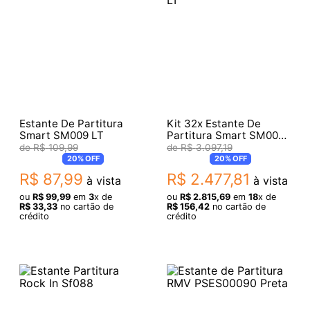
Estante De Partitura
Kit 32x Estante De
Smart SM009 LT
Partitura Smart SM009
LT
R$
109
,
99
R$
3
.
097
,
19
20%
OFF
20%
OFF
R$
87
,
99
R$
2
.
477
,
81
à vista
à vista
ou
R$
99
,
99
em
3
x de
ou
R$
2
.
815
,
69
em
18
x de
R$
33
,
33
no cartão de
R$
156
,
42
no cartão de
crédito
crédito