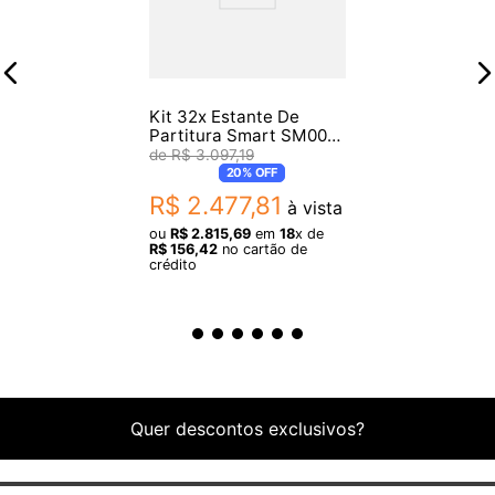
- Altura mínima: 70 cm
- Altura máxima: 120 cm
- Tamanho da prancheta: 45 cm x 31 cm
Kit 32x Estante De
Dimensões
Partitura Smart SM009
LT
R$
3
.
097
,
19
- Comprimento: 45 cm
20%
OFF
- Largura: 31 cm
R$
2
.
477
,
81
à vista
- Altura: 120 cm
ou
R$
2
.
815
,
69
em
18
x de
R$
156
,
42
no cartão de
crédito
Itens Inclusos
- Estante de partitura RMV PSES00070
Garantia: 3 meses de garantia pelo fabricante.
Origem: China
Quer descontos exclusivos?
Imagens meramente ilustrativas, podendo haver variação de cor