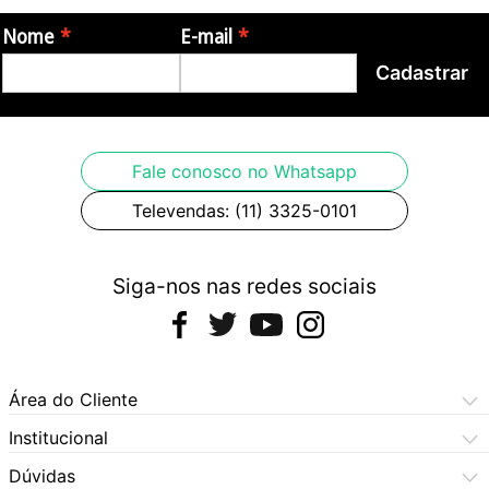
Nome
E-mail
Cadastrar
Fale conosco no Whatsapp
Televendas: (11) 3325-0101
Siga-nos nas redes sociais
Área do Cliente
Meus Pedidos
Institucional
Meus Dados
Central de Atendimento
Dúvidas