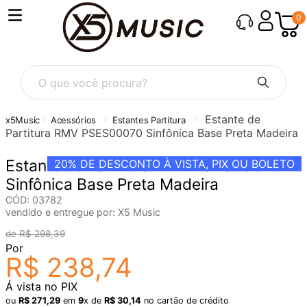
0
O que você procura?
Estante de
Acessórios
Estantes Partitura
Partitura RMV PSES00070 Sinfônica Base Preta Madeira
Estante de Partitura RMV PSES00070
20%
DE DESCONTO À VISTA, PIX OU BOLETO
Sinfônica Base Preta Madeira
CÓD
:
03782
vendido e entregue por:
X5 Music
R$
298
,
39
Por
R$
238
,
74
Á vista no PIX
ou
R$
271
,
29
em
9
x de
R$
30
,
14
no cartão de crédito