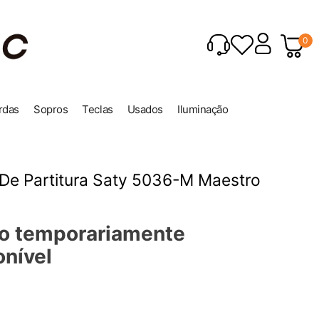
0
rdas
Sopros
Teclas
Usados
Iluminação
De Partitura Saty 5036-M Maestro
o temporariamente
onível