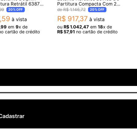
tura Retrátil 6387
Partitura Compacta Com 2
Estágios (8278)
99
R$
1
.
146
,
72
20%
OFF
20%
OFF
,
59
R$
917
,
37
à vista
à vista
,
99
em
9
x de
ou
R$
1
.
042
,
47
em
18
x de
o cartão de crédito
R$
57
,
91
no cartão de crédito
Cadastrar