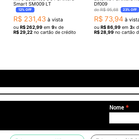
Smart SM009 LT
Df009
R$
95
,
68
12%
OFF
23%
OFF
R$
231
,
43
R$
73
,
94
à vista
à vist
ou
R$
262
,
99
em
9
x de
ou
R$
86
,
99
em
3
x 
R$
29
,
22
no cartão de crédito
R$
28
,
99
no cartão d
Nome