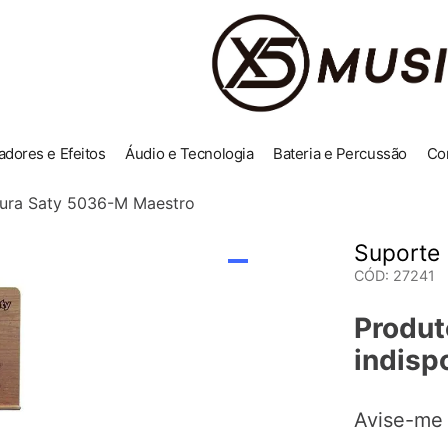
adores e Efeitos
Áudio e Tecnologia
Bateria e Percussão
Co
tura Saty 5036-M Maestro
Suporte 
CÓD
:
27241
Produt
indisp
Avise-me