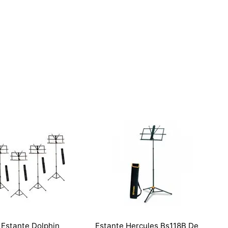
 Estante Dolphin
Estante Hercules Bs118B De