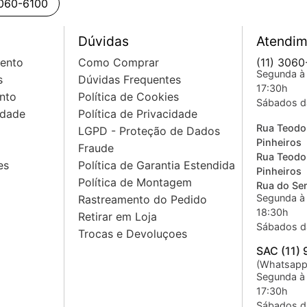
3060-6100
Dúvidas
Atendim
mento
Como Comprar
(11) 3060
Segunda à 
s
Dúvidas Frequentes
17:30h
nto
Política de Cookies
Sábados d
idade
Política de Privacidade
Rua Teodo
LGPD - Proteção de Dados
Pinheiros
Fraude
Rua Teodo
es
Política de Garantia Estendida
Pinheiros
Política de Montagem
Rua do Sem
Segunda à 
Rastreamento do Pedido
18:30h
Retirar em Loja
Sábados d
Trocas e Devoluçoes
SAC (11)
(Whatsapp
Segunda à 
17:30h
Sábados d