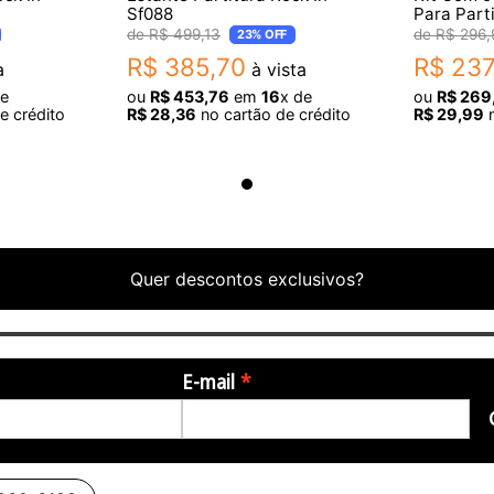
Sf088
Para Parti
Com Bag
R$
499
,
13
R$
296
,
23%
OFF
R$
385
,
70
R$
237
a
à vista
de
ou
R$
453
,
76
em
16
x de
ou
R$
269
e crédito
R$
28
,
36
no cartão de crédito
R$
29
,
99
n
Quer descontos exclusivos?
E-mail