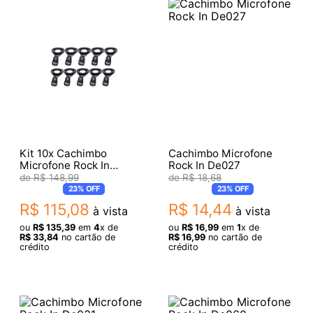
Kit 10x Cachimbo
Cachimbo Microfone
Microfone Rock In
Rock In De027
De031
R$
148
,
99
R$
18
,
68
23%
OFF
23%
OFF
R$
115
,
08
R$
14
,
44
à vista
à vista
ou
R$
135
,
39
em
4
x de
ou
R$
16
,
99
em
1
x de
R$
33
,
84
no cartão de
R$
16
,
99
no cartão de
crédito
crédito