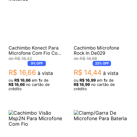
Cachimbo Konect Para
Cachimbo Microfone
Microfone Com Fio Com
Rock In De029
Rosca Metalica
R$
18
,
32
R$
18
,
68
9%
OFF
23%
OFF
R$
16
,
66
R$
14
,
44
à vista
à vista
ou
R$
16
,
66
em
1
x de
ou
R$
16
,
99
em
1
x de
R$
16
,
66
no cartão de
R$
16
,
99
no cartão de
crédito
crédito