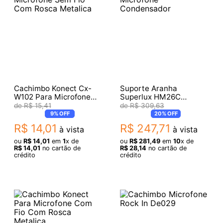
Cachimbo Konect Cx-
Suporte Aranha
W102 Para Microfone
Superlux HM26C
Sem Fio Com Rosca
Microfone Condensador
R$
15
,
41
R$
309
,
63
Metalica
9%
OFF
20%
OFF
R$
14
,
01
R$
247
,
71
à vista
à vista
ou
R$
14
,
01
em
1
x de
ou
R$
281
,
49
em
10
x de
R$
14
,
01
no cartão de
R$
28
,
14
no cartão de
crédito
crédito