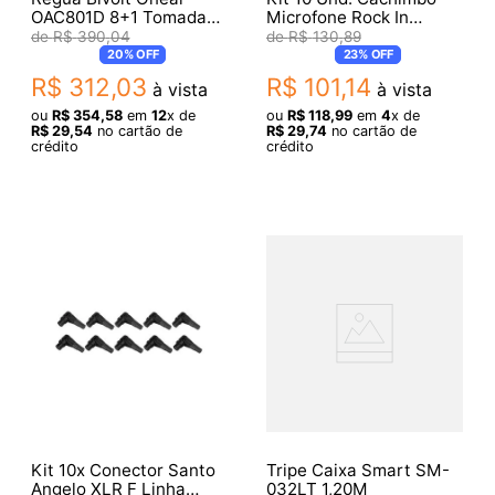
OAC801D 8+1 Tomadas
Microfone Rock In
Display LCD
De060
R$
390
,
04
R$
130
,
89
20%
OFF
23%
OFF
R$
312
,
03
R$
101
,
14
à vista
à vista
ou
R$
354
,
58
em
12
x de
ou
R$
118
,
99
em
4
x de
R$
29
,
54
no cartão de
R$
29
,
74
no cartão de
crédito
crédito
Kit 10x Conector Santo
Tripe Caixa Smart SM-
Angelo XLR F Linha
032LT 1,20M