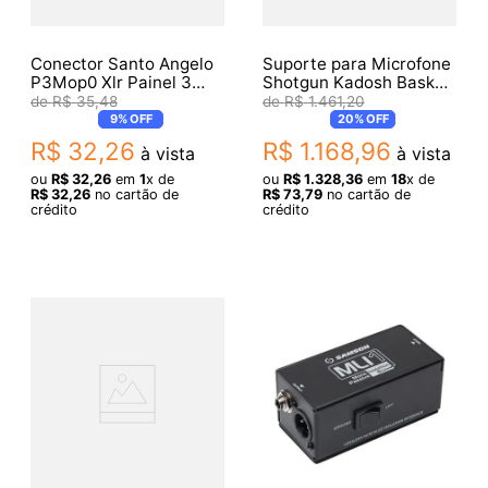
Conector Santo Angelo
Suporte para Microfone
P3Mop0 Xlr Painel 3
Shotgun Kadosh Basket
Polos Macho Mod Xlr
425
R$
35
,
48
R$
1
.
461
,
20
Preto
9%
OFF
20%
OFF
R$
32
,
26
R$
1
.
168
,
96
à vista
à vista
ou
R$
32
,
26
em
1
x de
ou
R$
1
.
328
,
36
em
18
x de
R$
32
,
26
no cartão de
R$
73
,
79
no cartão de
crédito
crédito