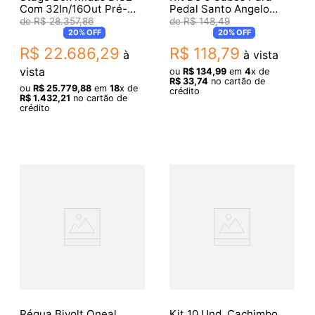
Com 32In/16Out Pré-
Pedal Santo Angelo
Amp
0,20Mm P10 Ninja
R$
28
.
357
,
86
R$
148
,
49
0,50Ft/0,15M
20%
OFF
20%
OFF
R$
22
.
686
,
29
R$
118
,
79
à
à vista
vista
ou
R$
134
,
99
em
4
x de
R$
33
,
74
no cartão de
ou
R$
25
.
779
,
88
em
18
x de
crédito
R$
1
.
432
,
21
no cartão de
crédito
Régua Bivolt Oneal
Kit 10 Und. Cachimbo