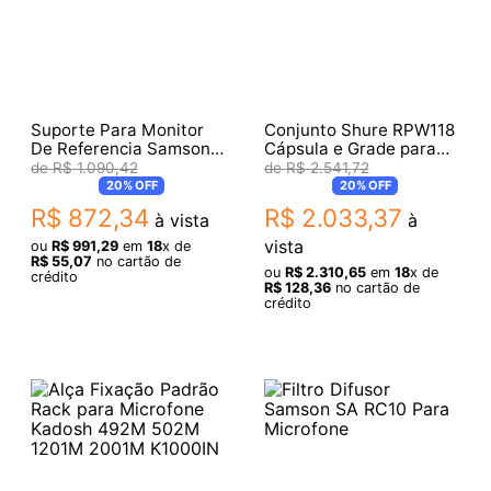
Suporte Para Monitor
Conjunto Shure RPW118
De Referencia Samson
Cápsula e Grade para
Ms100
Beta58A
R$
1
.
090
,
42
R$
2
.
541
,
72
20%
OFF
20%
OFF
R$
872
,
34
R$
2
.
033
,
37
à vista
à
vista
ou
R$
991
,
29
em
18
x de
R$
55
,
07
no cartão de
ou
R$
2
.
310
,
65
em
18
x de
crédito
R$
128
,
36
no cartão de
crédito