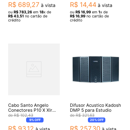
R$
689
,
27
R$
14
,
44
à vista
à vista
ou
R$
783
,
26
em
18
x de
ou
R$
16
,
99
em
1
x de
R$
43
,
51
no cartão de
R$
16
,
99
no cartão de
crédito
crédito
Cabo Santo Angelo
Difusor Acustico Kadosh
Conectores P10 X Xlr
DMP 5 para Estudio
Macho Ninja B 15Ft/4.57
R$
102
,
43
R$
321
,
63
9%
OFF
20%
OFF
R$
93
,
12
R$
257
,
30
à vista
à vista