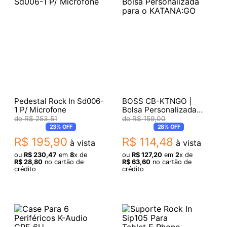
Pedestal Rock In Sd006-
BOSS CB-KTNGO |
1 P/ Microfone
Bolsa Personalizada
para o KATANA:GO
R$
253
,
51
R$
159
,
00
23%
OFF
28%
OFF
R$
195
,
90
R$
114
,
48
à vista
à vista
ou
R$
230
,
47
em
8
x de
ou
R$
127
,
20
em
2
x de
R$
28
,
80
no cartão de
R$
63
,
60
no cartão de
crédito
crédito