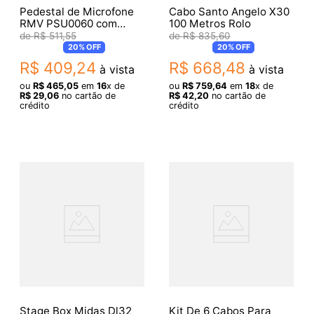
Pedestal de Microfone
Cabo Santo Angelo X30
RMV PSU0060 com
100 Metros Rolo
Base de Ferro
R$
511
,
55
R$
835
,
60
20%
OFF
20%
OFF
R$
409
,
24
R$
668
,
48
à vista
à vista
ou
R$
465
,
05
em
16
x de
ou
R$
759
,
64
em
18
x de
R$
29
,
06
no cartão de
R$
42
,
20
no cartão de
crédito
crédito
Stage Box Midas Dl32
Kit De 6 Cabos Para