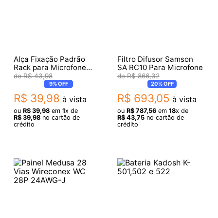
Alça Fixação Padrão
Filtro Difusor Samson
Rack para Microfone
SA RC10 Para Microfone
Kadosh 492M 502M
R$
43
,
98
R$
866
,
32
1201M 2001M K1000IN
9%
OFF
20%
OFF
R$
39
,
98
R$
693
,
05
à vista
à vista
ou
R$
39
,
98
em
1
x de
ou
R$
787
,
56
em
18
x de
R$
39
,
98
no cartão de
R$
43
,
75
no cartão de
crédito
crédito