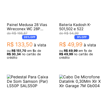
Painel Medusa 28 Vias
Bateria Kadosh K-
Wireconex WC 28P
501,502 e 522
24AWG-J
R$
166
,
87
R$
54
,
99
20%
OFF
9%
OFF
R$
133
,
50
R$
49
,
99
à vista
à vista
ou
R$
151
,
70
em
5
x de
ou
R$
49
,
99
em
1
x de
R$
30
,
34
no cartão de
R$
49
,
99
no cartão de
crédito
crédito