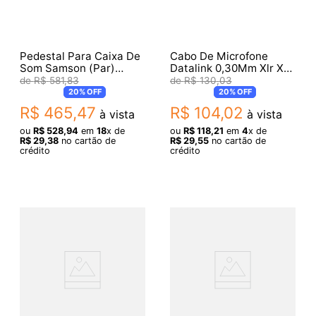
Pedestal Para Caixa De
Cabo De Microfone
Som Samson (Par)
Datalink 0,30Mm Xlr X
LS50P SALS50P
Xlr Garage 7M Gb004
R$
581
,
83
R$
130
,
03
20%
OFF
20%
OFF
R$
465
,
47
R$
104
,
02
à vista
à vista
ou
R$
528
,
94
em
18
x de
ou
R$
118
,
21
em
4
x de
R$
29
,
38
no cartão de
R$
29
,
55
no cartão de
crédito
crédito