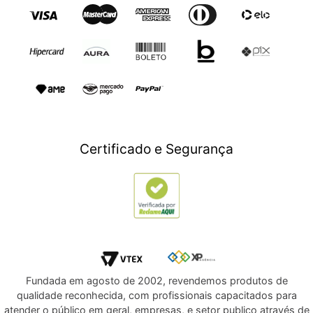
Sábados das 9h às 17h
Eletroportáteis
Trocas e Devoluçoes
Dia dos Namorados
Esporte e Lazer
Presente para Mães
TV e Áudio
Presente para Pais
Construção e Jardim
Presentes para Natal
Games
Outlet
Informática
Crédito Digital
Móveis
Crédito Pessoal
Certificado e Segurança
Utilidades Domésticas
Compre e Doe
Navegue por Marcas
Fundada em agosto de 2002, revendemos produtos de
qualidade reconhecida, com profissionais capacitados para
atender o público em geral, empresas, e setor publico através de