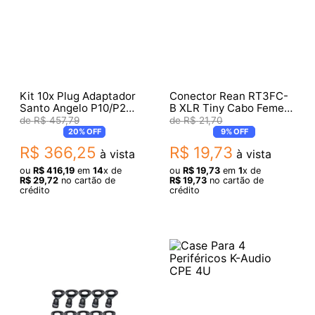
Kit 10x Plug Adaptador
Conector Rean RT3FC-
Santo Angelo P10/P2
B XLR Tiny Cabo Femea
Estereo Vermelho
3 Polos 14930
R$
457
,
79
R$
21
,
70
20%
OFF
9%
OFF
R$
366
,
25
R$
19
,
73
à vista
à vista
ou
R$
416
,
19
em
14
x de
ou
R$
19
,
73
em
1
x de
R$
29
,
72
no cartão de
R$
19
,
73
no cartão de
crédito
crédito