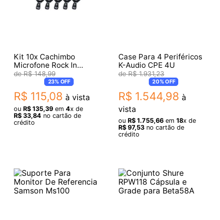
Kit 10x Cachimbo
Case Para 4 Periféricos
Microfone Rock In
K-Audio CPE 4U
De031
R$
148
,
99
R$
1
.
931
,
23
23%
OFF
20%
OFF
R$
115
,
08
R$
1
.
544
,
98
à vista
à
vista
ou
R$
135
,
39
em
4
x de
R$
33
,
84
no cartão de
ou
R$
1
.
755
,
66
em
18
x de
crédito
R$
97
,
53
no cartão de
crédito