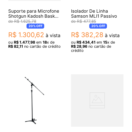
Suporte para Microfone
Isolador De Linha
Shotgun Kadosh Basket
Samson MLI1 Passivo
550
R$
1
.
625
,
78
R$
477
,
85
20%
OFF
20%
OFF
R$
1
.
300
,
62
R$
382
,
28
à vista
à vista
ou
R$
1
.
477
,
98
em
18
x de
ou
R$
434
,
41
em
15
x de
R$
82
,
11
no cartão de crédito
R$
28
,
96
no cartão de
crédito