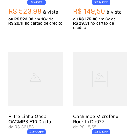
9%
OFF
23%
OFF
R$
523
,
98
R$
149
,
50
à vista
à vista
ou
R$
523
,
98
em
18
x de
ou
R$
175
,
88
em
6
x de
R$
29
,
11
no cartão de crédito
R$
29
,
31
no cartão de
crédito
Filtro Linha Oneal
Cachimbo Microfone
OACMP3 E10 Digital
Rock In De027
R$
861
,
58
R$
18
,
68
20%
OFF
23%
OFF