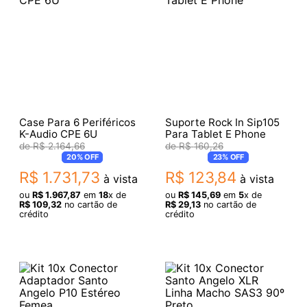
Case Para 6 Periféricos
Suporte Rock In Sip105
K-Audio CPE 6U
Para Tablet E Phone
R$
2
.
164
,
66
R$
160
,
26
20%
OFF
23%
OFF
R$
1
.
731
,
73
R$
123
,
84
à vista
à vista
ou
R$
1
.
967
,
87
em
18
x de
ou
R$
145
,
69
em
5
x de
R$
109
,
32
no cartão de
R$
29
,
13
no cartão de
crédito
crédito