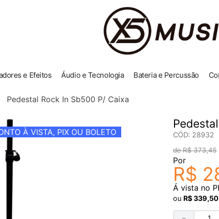
adores e Efeitos
Áudio e Tecnologia
Bateria e Percussão
Co
Pedestal Rock In Sb500 P/ Caixa
Pedestal
NTO À VISTA, PIX OU BOLETO
CÓD
:
28932
R$
373
,
45
Por
R$
2
Á vista no P
ou
R$
339
,
50
－