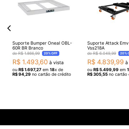
- Pés em borracha
- Suporte para caixa
Dimensões:
- Altura máxima: 164 cm
Suporte Bumper Oneal OBL-
Suporte Attack Emv
60R BR Branco
Vss218A
- Altura mínima: 110 cm
R$
1
.
866
,
99
R$
6
.
049
,
99
20%
OFF
20%
R$
1
.
493
,
60
R$
4
.
839
,
99
à vista
à 
Itens Inclusos:
ou
R$
1
.
697
,
27
em
18
x de
ou
R$
5
.
499
,
99
em
R$
94
,
29
no cartão de crédito
R$
305
,
55
no cartão 
- 1 Pedestal Rock In SB500 para caixa
Garantia:
- 3 meses de garantia pelo fabricante
Origem: