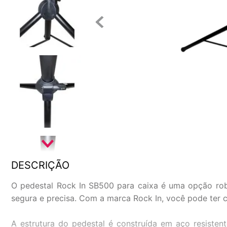
DESCRIÇÃO
O pedestal Rock In SB500 para caixa é uma opção robu
segura e precisa. Com a marca Rock In, você pode ter c
A estrutura do pedestal é construída em aço resiste