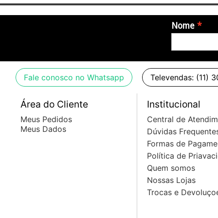
- China
Nome
O produto acompanha nota fiscal.
Fale conosco no Whatsapp
Televendas: (11) 
Área do Cliente
Institucional
Meus Pedidos
Central de Atendi
Meus Dados
Dúvidas Frequente
Formas de Pagame
Política de Priavac
Quem somos
Nossas Lojas
Trocas e Devoluço