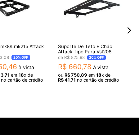
Bumper Lmk8/Lmk215 Attack
Suporte De Teto E Chão
Attack Tipo Para Vsl206
3
,
08
R$
825
,
98
20%
OFF
20%
OFF
50
,
46
R$
660
,
78
à vista
à vista
93
,
71
em
18
x de
ou
R$
750
,
89
em
18
x de
no cartão de crédito
R$
41
,
71
no cartão de crédito