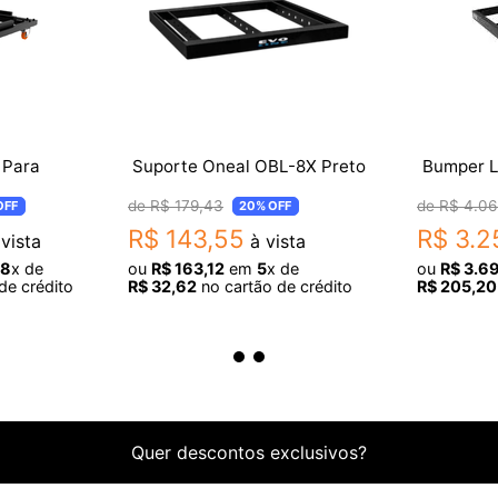
 Para
Suporte Oneal OBL-8X Preto
R$
179
,
43
R$
4
.
06
OFF
20%
OFF
R$
143
,
55
R$
3
.
2
vista
à vista
18
x de
ou
R$
163
,
12
em
5
x de
ou
R$
3
.
6
de crédito
R$
32
,
62
no cartão de crédito
R$
205
,
20
Quer descontos exclusivos?