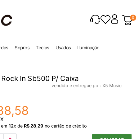
0
rdas
Sopros
Teclas
Usados
Iluminação
 Rock In Sb500 P/ Caixa
vendido e entregue por:
X5 Music
88
,
58
IX
em
12
x de
R$
28
,
29
no cartão de crédito
＋