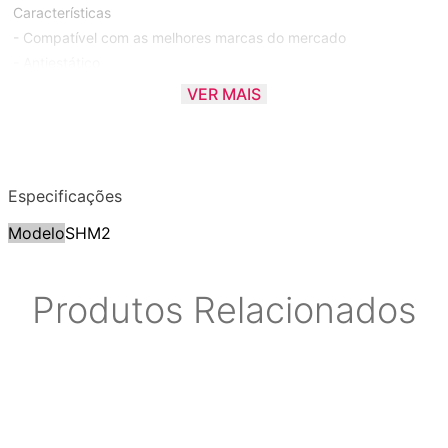
Características
- Compatível com as melhores marcas do mercado
- Antiestático
- Flexível
VER MAIS
- Com elásticos para a melhor fixação do microfone
Itens Inclusos
- 1 Suporte Antiestático Microfone CSR SHM 2
Especificações
- 1 Manual de Instruções
Modelo
SHM2
Produtos Relacionados