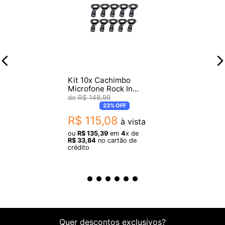
Kit 10x Cachimbo
Microfone Rock In
De031
R$
148
,
99
23%
OFF
R$
115
,
08
à vista
ou
R$
135
,
39
em
4
x de
R$
33
,
84
no cartão de
crédito
Quer descontos exclusivos?