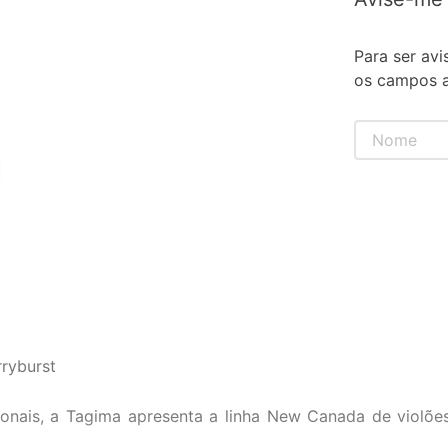
Para ser avi
os campos a
rryburst
ionais, a Tagima apresenta a linha New Canada de violõe