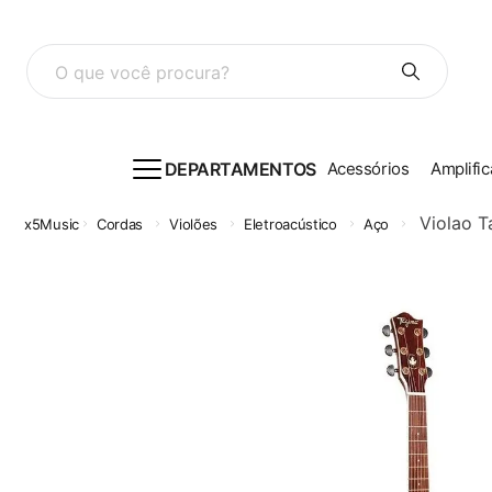
O que você procura?
DEPARTAMENTOS
Acessórios
Amplific
Violao T
Cordas
Violões
Eletroacústico
Aço