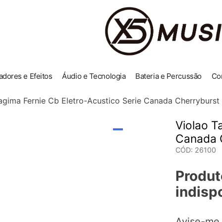
adores e Efeitos
Áudio e Tecnologia
Bateria e Percussão
Co
agima Fernie Cb Eletro-Acustico Serie Canada Cherryburst
Violao T
Canada 
CÓD
:
26100
Produt
indisp
Avise-me