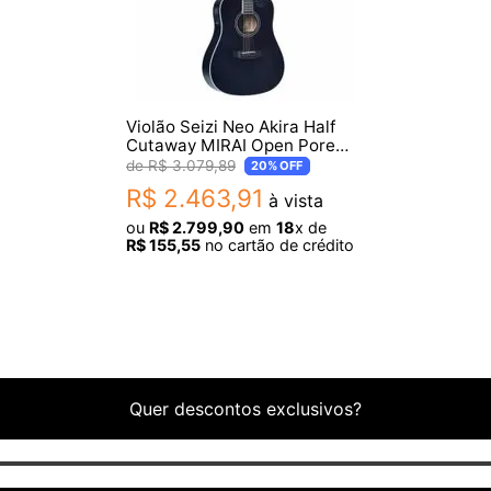
Violão Seizi Neo Akira Half
Cutaway MIRAI Open Pore
Black
R$
3
.
079
,
89
20%
OFF
R$
2
.
463
,
91
à vista
ou
R$
2
.
799
,
90
em
18
x de
R$
155
,
55
no cartão de crédito
Quer descontos exclusivos?