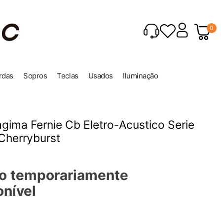
0
rdas
Sopros
Teclas
Usados
Iluminação
agima Fernie Cb Eletro-Acustico Serie
Cherryburst
o temporariamente
onível