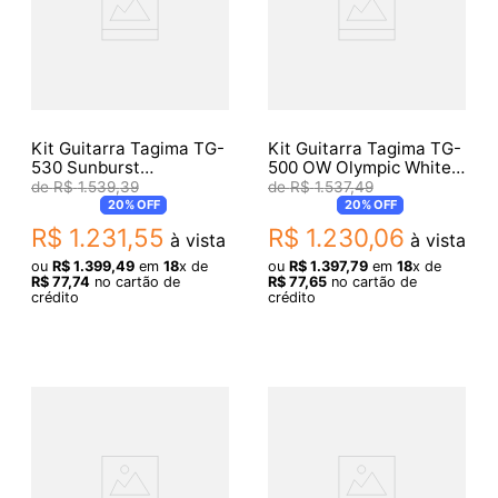
Kit Guitarra Tagima TG-
Kit Guitarra Tagima TG-
530 Sunburst
500 OW Olympic White
Woodstock + Acessórios
+ Acessórios
R$
1
.
539
,
39
R$
1
.
537
,
49
20%
OFF
20%
OFF
R$
1
.
231
,
55
R$
1
.
230
,
06
à vista
à vista
ou
R$
1
.
399
,
49
em
18
x de
ou
R$
1
.
397
,
79
em
18
x de
R$
77
,
74
no cartão de
R$
77
,
65
no cartão de
crédito
crédito