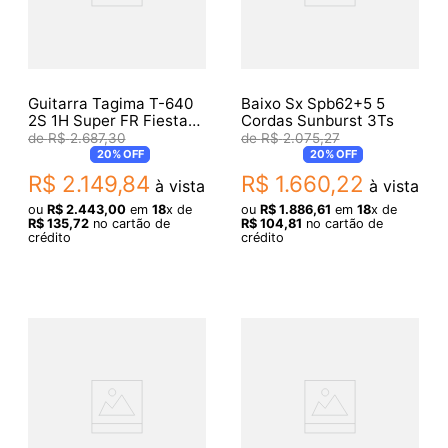
Guitarra Tagima T-640
Baixo Sx Spb62+5 5
2S 1H Super FR Fiesta
Cordas Sunburst 3Ts
Red
R$
2
.
687
,
30
R$
2
.
075
,
27
20%
OFF
20%
OFF
R$
2
.
149
,
84
R$
1
.
660
,
22
à vista
à vista
ou
R$
2
.
443
,
00
em
18
x de
ou
R$
1
.
886
,
61
em
18
x de
R$
135
,
72
no cartão de
R$
104
,
81
no cartão de
crédito
crédito