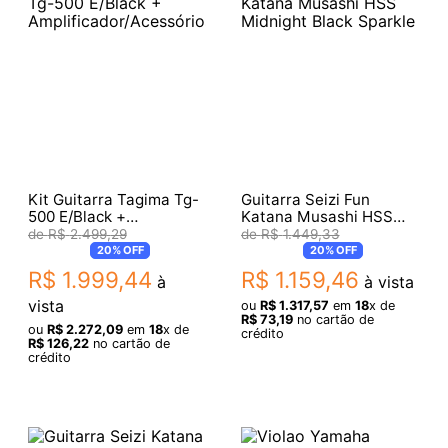
Kit Guitarra Tagima Tg-
Guitarra Seizi Fun
500 E/Black +
Katana Musashi HSS
Amplificador/Acessórios
Midnight Black Sparkle
R$
2
.
499
,
29
R$
1
.
449
,
33
20%
OFF
20%
OFF
R$
1
.
999
,
44
R$
1
.
159
,
46
à
à vista
vista
ou
R$
1
.
317
,
57
em
18
x de
R$
73
,
19
no cartão de
ou
R$
2
.
272
,
09
em
18
x de
crédito
R$
126
,
22
no cartão de
crédito