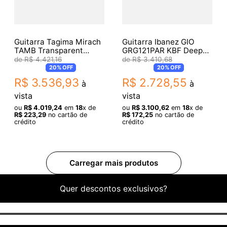
Guitarra Tagima Mirach
Guitarra Ibanez GIO
TAMB Transparent
GRG121PAR KBF Deep
Amber com Case
Dusk Burst Flat
R$
4
.
421
,
16
R$
3
.
410
,
68
20%
OFF
20%
OFF
R$
3
.
536
,
93
R$
2
.
728
,
55
à
à
vista
vista
ou
R$
4
.
019
,
24
em
18
x de
ou
R$
3
.
100
,
62
em
18
x de
R$
223
,
29
no cartão de
R$
172
,
25
no cartão de
crédito
crédito
Quer descontos exclusivos?