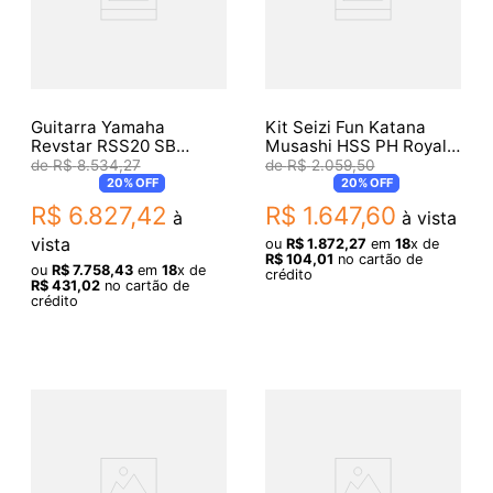
Guitarra Yamaha
Kit Seizi Fun Katana
Revstar RSS20 SB
Musashi HSS PH Royal
Sunset Burst
Dark Blue Sparkle
R$
8
.
534
,
27
R$
2
.
059
,
50
20%
OFF
20%
OFF
R$
6
.
827
,
42
R$
1
.
647
,
60
à
à vista
vista
ou
R$
1
.
872
,
27
em
18
x de
R$
104
,
01
no cartão de
ou
R$
7
.
758
,
43
em
18
x de
crédito
R$
431
,
02
no cartão de
crédito