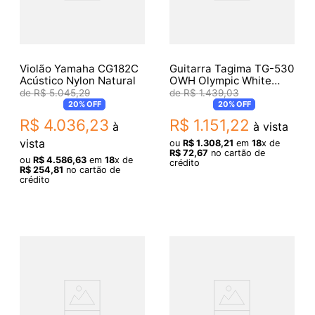
Violão Yamaha CG182C
Guitarra Tagima TG-530
Acústico Nylon Natural
OWH Olympic White
Woodstock
R$
5
.
045
,
29
R$
1
.
439
,
03
20%
OFF
20%
OFF
R$
4
.
036
,
23
R$
1
.
151
,
22
à
à vista
vista
ou
R$
1
.
308
,
21
em
18
x de
R$
72
,
67
no cartão de
ou
R$
4
.
586
,
63
em
18
x de
crédito
R$
254
,
81
no cartão de
crédito