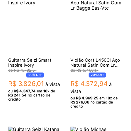
Guitarra Seizi Smart
Violão Cort L450Cl Aço
Inspire Ivory
Natural Satin Com Lr
Baggs Eas-Vtc
R$
4
.
782
,
51
R$
5
.
466
,
17
20%
OFF
20%
OFF
R$
3
.
826
,
01
R$
4
.
372
,
94
à vista
à
vista
ou
R$
4
.
347
,
74
em
18
x de
R$
241
,
54
no cartão de
ou
R$
4
.
969
,
25
em
18
x de
crédito
R$
276
,
06
no cartão de
crédito