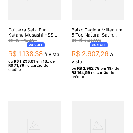
Guitarra Seizi Fun
Baixo Tagima Millenium
Katana Musashi HSS
5 Top Natural Satin
Maple Purple Sparkle
Ativo
R$
1
.
422
,
97
R$
3
.
259
,
06
20%
OFF
20%
OFF
R$
1
.
138
,
38
R$
2
.
607
,
26
à vista
à
vista
ou
R$
1
.
293
,
61
em
18
x de
R$
71
,
86
no cartão de
ou
R$
2
.
962
,
79
em
18
x de
crédito
R$
164
,
59
no cartão de
crédito