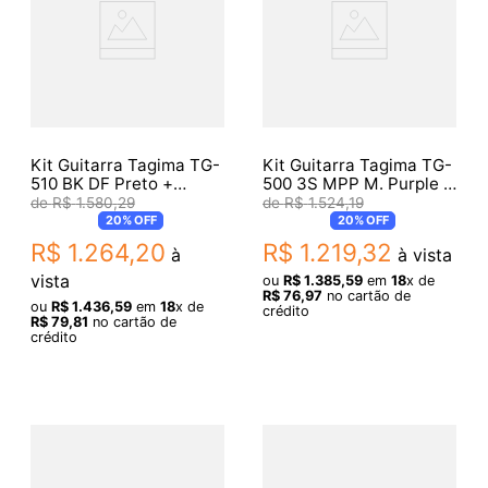
Kit Guitarra Tagima TG-
Kit Guitarra Tagima TG-
510 BK DF Preto +
500 3S MPP M. Purple +
Acessórios
Acessórios
R$
1
.
580
,
29
R$
1
.
524
,
19
20%
OFF
20%
OFF
R$
1
.
264
,
20
R$
1
.
219
,
32
à
à vista
vista
ou
R$
1
.
385
,
59
em
18
x de
R$
76
,
97
no cartão de
ou
R$
1
.
436
,
59
em
18
x de
crédito
R$
79
,
81
no cartão de
crédito