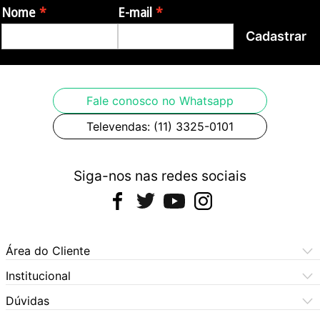
Nome
E-mail
Cadastrar
Fale conosco no Whatsapp
Televendas: (11) 3325-0101
Siga-nos nas redes sociais
Área do Cliente
Meus Pedidos
Institucional
Meus Dados
Central de Atendimento
Dúvidas
Dúvidas Frequentes
Como Comprar