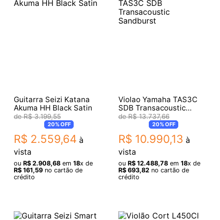
Guitarra Seizi Katana
Violao Yamaha TAS3C
Akuma HH Black Satin
SDB Transacoustic
Sandburst
R$
3
.
199
,
55
R$
13
.
737
,
66
20%
OFF
20%
OFF
R$
2
.
559
,
64
R$
10
.
990
,
13
à
à
vista
vista
ou
R$
2
.
908
,
68
em
18
x de
ou
R$
12
.
488
,
78
em
18
x de
R$
161
,
59
no cartão de
R$
693
,
82
no cartão de
crédito
crédito