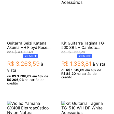
Guitarra Seizi Katana
Kit Guitarra Tagima TG-
Akuma HH Floyd Rose
500 SB LH Canhoto
Black Satin
SF/MG + Acessórios
R$
4
.
079
,
48
R$
1
.
667
,
29
20%
OFF
20%
OFF
R$
3
.
263
,
59
R$
1
.
333
,
81
à
à vista
vista
ou
R$
1
.
515
,
69
em
18
x de
R$
84
,
20
no cartão de
ou
R$
3
.
708
,
62
em
18
x de
crédito
R$
206
,
03
no cartão de
crédito