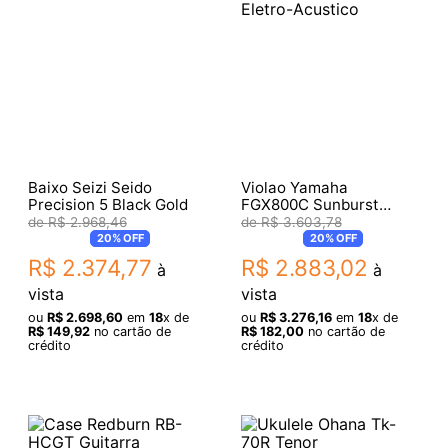
Baixo Seizi Seido
Violao Yamaha
Precision 5 Black Gold
FGX800C Sunburst
Eletro-Acustico
R$
2
.
968
,
46
R$
3
.
603
,
78
20%
OFF
20%
OFF
R$
2
.
374
,
77
R$
2
.
883
,
02
à
à
vista
vista
ou
R$
2
.
698
,
60
em
18
x de
ou
R$
3
.
276
,
16
em
18
x de
R$
149
,
92
no cartão de
R$
182
,
00
no cartão de
crédito
crédito