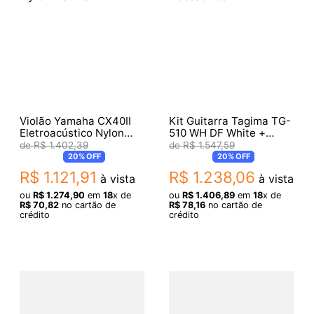
Violão Yamaha CX40II
Kit Guitarra Tagima TG-
Eletroacústico Nylon
510 WH DF White +
Natural
Acessórios
R$
1
.
402
,
39
R$
1
.
547
,
59
20%
OFF
20%
OFF
R$
1
.
121
,
91
R$
1
.
238
,
06
à vista
à vista
ou
R$
1
.
274
,
90
em
18
x de
ou
R$
1
.
406
,
89
em
18
x de
R$
70
,
82
no cartão de
R$
78
,
16
no cartão de
crédito
crédito