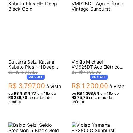
Guitarra Seizi Katana
Violão Michael
Kabuto Plus HH Deep
VM925DT Aço Elétrico
Black Gold
Vintage Sunburst
R$
4
.
746
,
25
R$
1
.
500
,
00
20%
OFF
20%
OFF
R$
3
.
797
,
00
R$
1
.
200
,
00
à vista
à vista
ou
R$
4
.
314
,
77
em
18
x de
ou
R$
1
.
363
,
64
em
18
x de
R$
239
,
70
no cartão de
R$
75
,
75
no cartão de
crédito
crédito