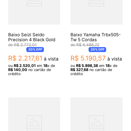
Baixo Seizi Seido
Baixo Yamaha Trbx505-
Precision 4 Black Gold
Tw 5 Cordas
R$
2
.
772
,
01
R$
6
.
488
,
22
20%
OFF
20%
OFF
R$
2
.
217
,
61
R$
5
.
190
,
57
à vista
à vista
ou
R$
2
.
520
,
01
em
18
x de
ou
R$
5
.
898
,
38
em
18
x de
R$
140
,
00
no cartão de
R$
327
,
68
no cartão de
crédito
crédito