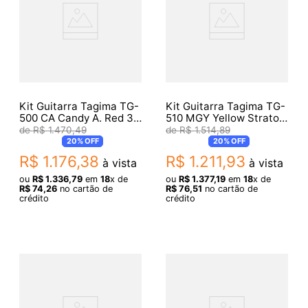
Kit Guitarra Tagima TG-
Kit Guitarra Tagima TG-
500 CA Candy A. Red 3S
510 MGY Yellow Strato
+ Acessórios
+ Acessórios
R$
1
.
470
,
49
R$
1
.
514
,
89
20%
OFF
20%
OFF
R$
1
.
176
,
38
R$
1
.
211
,
93
à vista
à vista
ou
R$
1
.
336
,
79
em
18
x de
ou
R$
1
.
377
,
19
em
18
x de
R$
74
,
26
no cartão de
R$
76
,
51
no cartão de
crédito
crédito