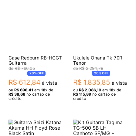
Case Redburn RB-HCGT
Ukulele Ohana Tk-70R
Guitarra
Tenor
R$
766
,
05
R$
2
.
294
,
79
20%
OFF
20%
OFF
R$
612
,
84
R$
1
.
835
,
85
à vista
à vista
ou
R$
696
,
41
em
18
x de
ou
R$
2
.
086
,
19
em
18
x de
R$
38
,
68
no cartão de
R$
115
,
89
no cartão de
crédito
crédito