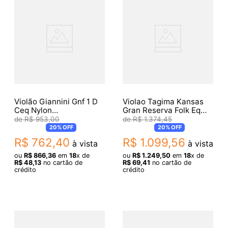
Violão Giannini Gnf 1 D
Violao Tagima Kansas
Ceq Nylon
Gran Reserva Folk Eq
Eletroacustico Natural
Aco
R$
953
,
00
R$
1
.
374
,
45
Brilhante
20%
OFF
20%
OFF
R$
762
,
40
R$
1
.
099
,
56
à vista
à vista
ou
R$
866
,
36
em
18
x de
ou
R$
1
.
249
,
50
em
18
x de
R$
48
,
13
no cartão de
R$
69
,
41
no cartão de
crédito
crédito