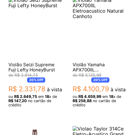
Violão Seizi Supreme
Violão Yamaha
Fuji Lefty HoneyBurst
APX700IIL
Eletroacustico Natural
R$
2
.
914
,
73
R$
5
.
125
,
99
Canhoto
20%
OFF
20%
OFF
R$
2
.
331
,
78
R$
4
.
100
,
79
à vista
à vista
ou
R$
2
.
649
,
75
em
18
x de
ou
R$
4
.
659
,
99
em
18
x de
R$
147
,
20
no cartão de
R$
258
,
88
no cartão de
crédito
crédito