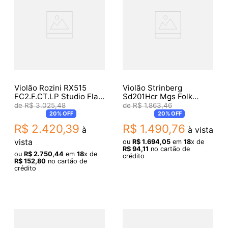
Violão Rozini RX515
Violão Strinberg
FC2.F.CT.LP Studio Flat
Sd201Hcr Mgs Folk
Fosco L PTO EQ
Fosco
R$
3
.
025
,
48
R$
1
.
863
,
46
Fishman Classica II
20%
OFF
20%
OFF
R$
2
.
420
,
39
R$
1
.
490
,
76
à
à vista
vista
ou
R$
1
.
694
,
05
em
18
x de
R$
94
,
11
no cartão de
ou
R$
2
.
750
,
44
em
18
x de
crédito
R$
152
,
80
no cartão de
crédito