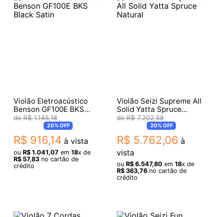
Violão Eletroacústico
Violão Seizi Supreme All
Benson GF100E BKS
Solid Yatta Spruce
Black Satin
Natural
R$
1
.
145
,
18
R$
7
.
202
,
58
20%
OFF
20%
OFF
R$
916
,
14
R$
5
.
762
,
06
à vista
à
vista
ou
R$
1
.
041
,
07
em
18
x de
R$
57
,
83
no cartão de
ou
R$
6
.
547
,
80
em
18
x de
crédito
R$
363
,
76
no cartão de
crédito