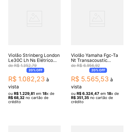
Violão Strinberg London
Violão Yamaha Fgc-Ta
Le30C Lh Ns Elétrico
Nt Transacoustic
Folk Canhoto
Cutway Natural
R$
1
.
352
,
79
R$
6
.
956
,
92
20%
OFF
20%
OFF
R$
1
.
082
,
23
R$
5
.
565
,
53
à
à
vista
vista
ou
R$
1
.
229
,
81
em
18
x de
ou
R$
6
.
324
,
47
em
18
x de
R$
68
,
32
no cartão de
R$
351
,
35
no cartão de
crédito
crédito