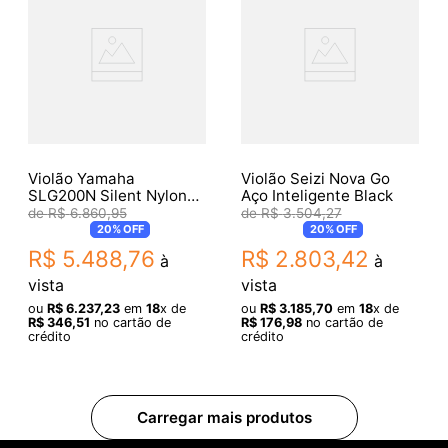
Violão Yamaha
Violão Seizi Nova Go
SLG200N Silent Nylon
Aço Inteligente Black
Natural
R$
6
.
860
,
95
R$
3
.
504
,
27
20%
OFF
20%
OFF
R$
5
.
488
,
76
R$
2
.
803
,
42
à
à
vista
vista
ou
R$
6
.
237
,
23
em
18
x de
ou
R$
3
.
185
,
70
em
18
x de
R$
346
,
51
no cartão de
R$
176
,
98
no cartão de
crédito
crédito