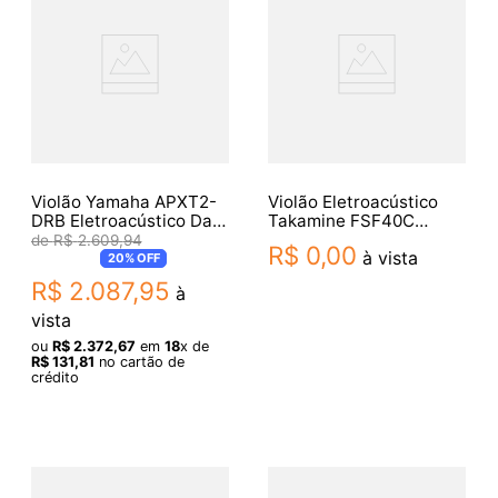
Violão Yamaha APXT2-
Violão Eletroacústico
DRB Eletroacústico Dark
Takamine FSF40C
Red Burst Aço
Natural
R$
2
.
609
,
94
R$
0
,
00
à vista
20%
OFF
R$
2
.
087
,
95
à
vista
ou
R$
2
.
372
,
67
em
18
x de
R$
131
,
81
no cartão de
crédito