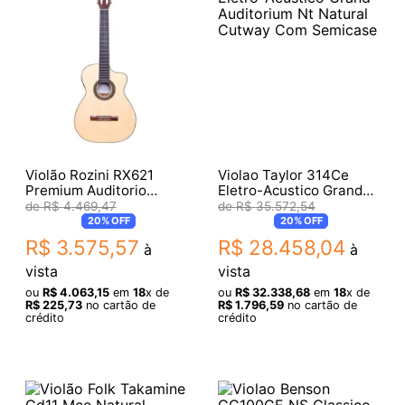
Violão Rozini RX621
Violao Taylor 314Ce
Premium Auditorio
Eletro-Acustico Grand
Nylon Fishman Com Bag
Auditorium Nt Natural
R$
4
.
469
,
47
R$
35
.
572
,
54
Cutway Com Semicase
20%
OFF
20%
OFF
R$
3
.
575
,
57
R$
28
.
458
,
04
à
à
vista
vista
ou
R$
4
.
063
,
15
em
18
x de
ou
R$
32
.
338
,
68
em
18
x de
R$
225
,
73
no cartão de
R$
1
.
796
,
59
no cartão de
crédito
crédito