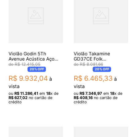
Violão Godin 5Th
Violão Takamine
Avenue Acústica Aço
GD37CE Folk
Natural
Eletroacústico Pearl
R$
12
.
415
,
05
R$
8
.
081
,
66
White + Bag
20%
OFF
20%
OFF
R$
9
.
932
,
04
R$
6
.
465
,
33
à
à
vista
vista
ou
R$
11
.
286
,
41
em
18
x de
ou
R$
7
.
346
,
97
em
18
x de
R$
627
,
02
no cartão de
R$
408
,
16
no cartão de
crédito
crédito