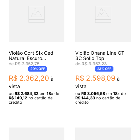
Violão Cort Sfx Ced
Violão Ohana Line GT-
Natural Escuro
3C Solid Top
Eletroacústico Aço
R$
2
.
952
,
75
R$
3
.
362
,
23
20%
OFF
23%
OFF
R$
2
.
362
,
20
R$
2
.
598
,
09
à
à
vista
vista
ou
R$
2
.
684
,
32
em
18
x de
ou
R$
3
.
056
,
58
em
18
x de
R$
149
,
12
no cartão de
R$
144
,
33
no cartão de
crédito
crédito