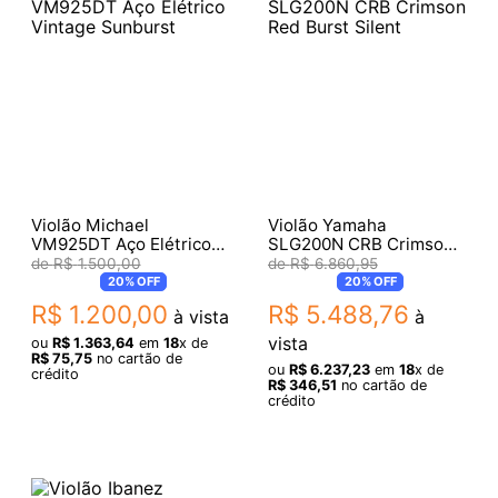
Violão Michael
Violão Yamaha
VM925DT Aço Elétrico
SLG200N CRB Crimson
Vintage Sunburst
Red Burst Silent
R$
1
.
500
,
00
R$
6
.
860
,
95
20%
OFF
20%
OFF
R$
1
.
200
,
00
R$
5
.
488
,
76
à vista
à
vista
ou
R$
1
.
363
,
64
em
18
x de
R$
75
,
75
no cartão de
ou
R$
6
.
237
,
23
em
18
x de
crédito
R$
346
,
51
no cartão de
crédito