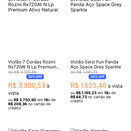
Violão 7 Cordas Rozini
Violão Seizi Fun Panda
Rx720At N Lp Premium
Aço Space Grey Sparkle
Ativo Natural
R$
4
.
125
,
66
R$
1
.
281
,
75
20%
OFF
20%
OFF
R$
3
.
300
,
53
R$
1
.
025
,
40
à
à vista
vista
ou
R$
1
.
165
,
23
em
18
x de
R$
64
,
73
no cartão de
ou
R$
3
.
750
,
60
em
18
x de
crédito
R$
208
,
36
no cartão de
crédito