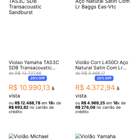
Violao Yamaha TAS3C
Violão Cort L450Cl Aço
SDB Transacoustic
Natural Satin Com Lr
Sandburst
Baggs Eas-Vtc
R$
13
.
737
,
66
R$
5
.
466
,
17
20%
OFF
20%
OFF
R$
10
.
990
,
13
R$
4
.
372
,
94
à
à
vista
vista
ou
R$
12
.
488
,
78
em
18
x de
ou
R$
4
.
969
,
25
em
18
x de
R$
693
,
82
no cartão de
R$
276
,
06
no cartão de
crédito
crédito