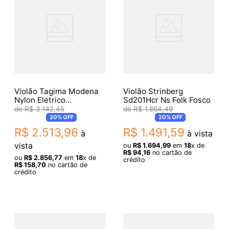
Violão Tagima Modena
Violão Strinberg
Nylon Eletrico
Sd201Hcr Ns Folk Fosco
Cherryburst
R$
3
.
142
,
45
R$
1
.
864
,
49
20%
OFF
20%
OFF
R$
2
.
513
,
96
R$
1
.
491
,
59
à
à vista
vista
ou
R$
1
.
694
,
99
em
18
x de
R$
94
,
16
no cartão de
ou
R$
2
.
856
,
77
em
18
x de
crédito
R$
158
,
70
no cartão de
crédito