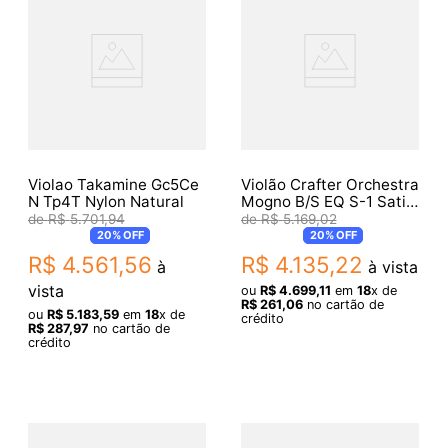
Violao Takamine Gc5Ce
Violão Crafter Orchestra
N Tp4T Nylon Natural
Mogno B/S EQ S-1 Satin
Bag Mind Prestige
R$
5
.
701
,
94
R$
5
.
169
,
02
(12333)
20%
OFF
20%
OFF
R$
4
.
561
,
56
R$
4
.
135
,
22
à
à vista
vista
ou
R$
4
.
699
,
11
em
18
x de
R$
261
,
06
no cartão de
ou
R$
5
.
183
,
59
em
18
x de
crédito
R$
287
,
97
no cartão de
crédito