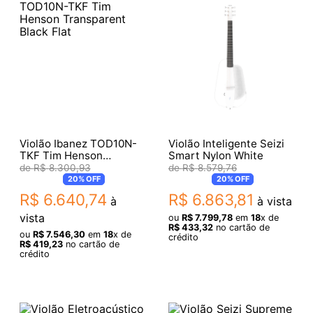
Violão Ibanez TOD10N-
Violão Inteligente Seizi
TKF Tim Henson
Smart Nylon White
Transparent Black Flat
R$
8
.
300
,
93
R$
8
.
579
,
76
20%
OFF
20%
OFF
R$
6
.
640
,
74
R$
6
.
863
,
81
à
à vista
vista
ou
R$
7
.
799
,
78
em
18
x de
R$
433
,
32
no cartão de
ou
R$
7
.
546
,
30
em
18
x de
crédito
R$
419
,
23
no cartão de
crédito