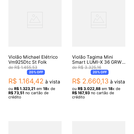
Violão Michael Elétrico
Violão Tagima Mini
Vm925Dtc St Folk
Smart LUMI-X 36 GRW
Green White
R$
1
.
455
,
53
R$
3
.
325
,
16
20%
OFF
20%
OFF
R$
1
.
164
,
42
R$
2
.
660
,
13
à vista
à vista
ou
R$
1
.
323
,
21
em
18
x de
ou
R$
3
.
022
,
88
em
18
x de
R$
73
,
51
no cartão de
R$
167
,
93
no cartão de
crédito
crédito