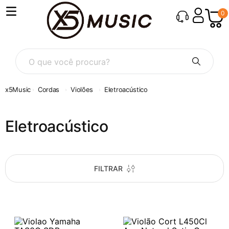
0
O que você procura?
Cordas
Violões
Eletroacústico
Eletroacústico
FILTRAR