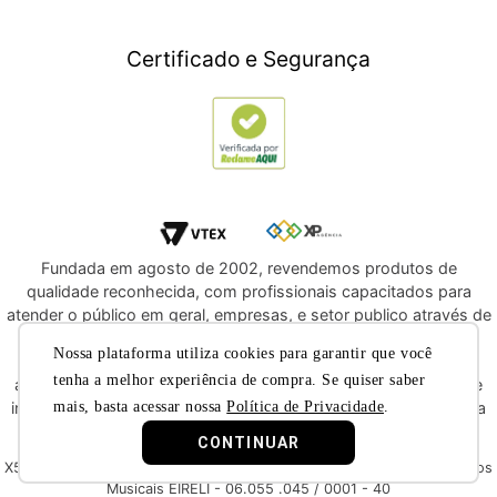
Crédito Digital
Móveis
Crédito Pessoal
Certificado e Segurança
Utilidades Domésticas
Compre e Doe
Navegue por Marcas
Fundada em agosto de 2002, revendemos produtos de
qualidade reconhecida, com profissionais capacitados para
atender o público em geral, empresas, e setor publico através de
licitações e compras diretas. Oferecemos a você, a
Nossa plataforma utiliza cookies para garantir que você
oportunidade de adquirir produtos de qualidade e com
tenha a melhor experiência de compra. Se quiser saber
atendimento reconhecido dentre os melhores do segmento de
mais, basta acessar nossa
Política de Privacidade
.
instrumentos musicais e áudio profissional. Convidamos você a
nos conhecer melhor nas redes sociais.
CONTINUAR
X5 Music © 2019 - Todos os direitos reservados X5 Music Instrumentos
Musicais EIRELI - 06.055 .045 / 0001 - 40