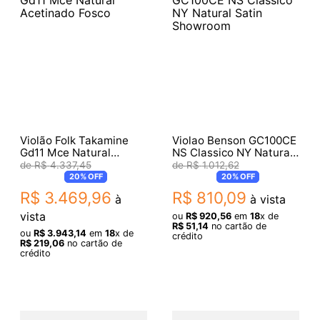
Violão Folk Takamine
Violao Benson GC100CE
Gd11 Mce Natural
NS Classico NY Natural
Acetinado Fosco
Satin Showroom
R$
4
.
337
,
45
R$
1
.
012
,
62
20%
OFF
20%
OFF
R$
3
.
469
,
96
R$
810
,
09
à
à vista
vista
ou
R$
920
,
56
em
18
x de
R$
51
,
14
no cartão de
ou
R$
3
.
943
,
14
em
18
x de
crédito
R$
219
,
06
no cartão de
crédito