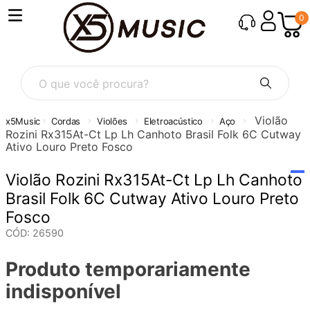
0
O que você procura?
Violão
Cordas
Violões
Eletroacústico
Aço
Rozini Rx315At-Ct Lp Lh Canhoto Brasil Folk 6C Cutway
Ativo Louro Preto Fosco
Violão Rozini Rx315At-Ct Lp Lh Canhoto
Brasil Folk 6C Cutway Ativo Louro Preto
Fosco
CÓD
:
26590
Produto temporariamente
indisponível