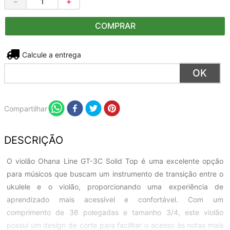
－
＋
COMPRAR
Não sei meu CEP
Compartilhar
DESCRIÇÃO
O violão Ohana Line GT-3C Solid Top é uma excelente opção
para músicos que buscam um instrumento de transição entre o
ukulele e o violão, proporcionando uma experiência de
aprendizado mais acessível e confortável. Com um
comprimento de 36 polegadas e tamanho 3/4, este violão
possui um design de corte para facilitar o acesso às notas mais