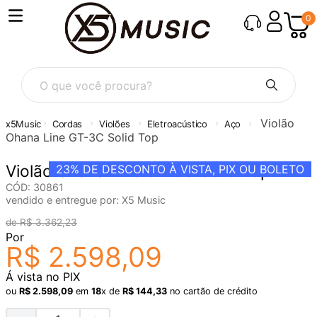
0
O que você procura?
Violão
Cordas
Violões
Eletroacústico
Aço
Ohana Line GT-3C Solid Top
Violão Ohana Line GT-3C Solid Top
23%
DE DESCONTO À VISTA, PIX OU BOLETO
CÓD
:
30861
vendido e entregue por:
X5 Music
R$
3
.
362
,
23
Por
R$
2
.
598
,
09
Á vista no PIX
ou
R$
2
.
598
,
09
em
18
x de
R$
144
,
33
no cartão de crédito