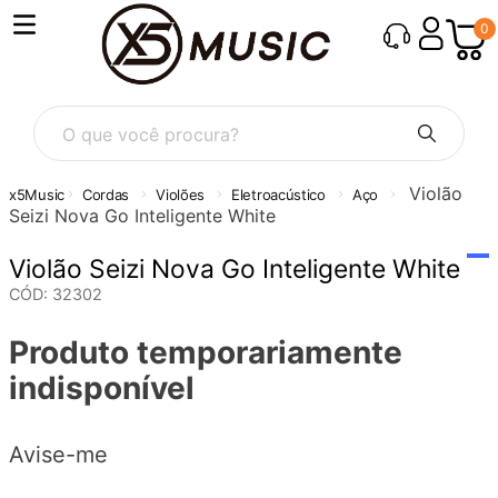
0
O que você procura?
Violão
Cordas
Violões
Eletroacústico
Aço
Seizi Nova Go Inteligente White
Violão Seizi Nova Go Inteligente White
CÓD
:
32302
Produto temporariamente
indisponível
Avise-me