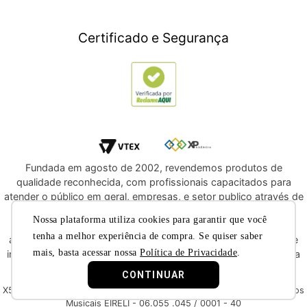
Informática
Crédito Digital
Móveis
Crédito Pessoal
Certificado e Segurança
Utilidades Domésticas
Compre e Doe
Navegue por Marcas
Fundada em agosto de 2002, revendemos produtos de
qualidade reconhecida, com profissionais capacitados para
atender o público em geral, empresas, e setor publico através de
licitações e compras diretas. Oferecemos a você, a
Nossa plataforma utiliza cookies para garantir que você
oportunidade de adquirir produtos de qualidade e com
tenha a melhor experiência de compra. Se quiser saber
atendimento reconhecido dentre os melhores do segmento de
mais, basta acessar nossa
Política de Privacidade
.
instrumentos musicais e áudio profissional. Convidamos você a
nos conhecer melhor nas redes sociais.
CONTINUAR
X5 Music © 2019 - Todos os direitos reservados X5 Music Instrumentos
Musicais EIRELI - 06.055 .045 / 0001 - 40