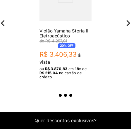
Violão Yamaha Storia II
Eletroacústico
R$
4
.
257
,
91
20%
OFF
R$
3
.
406
,
33
à
vista
ou
R$
3
.
870
,
83
em
18
x de
R$
215
,
04
no cartão de
crédito
Quer descontos exclusivos?