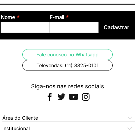
Nome
E-mail
Cadastrar
Fale conosco no Whatsapp
Televendas: (11) 3325-0101
Siga-nos nas redes sociais
Área do Cliente
Meus Pedidos
Institucional
Meus Dados