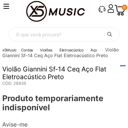
0
O que você procura?
Violão
Cordas
Violões
Eletroacústico
Aço
Giannini Sf-14 Ceq Aço Flat Eletroacústico Preto
Violão Giannini Sf-14 Ceq Aço Flat
Eletroacústico Preto
CÓD
:
26935
Produto temporariamente
indisponível
Avise-me