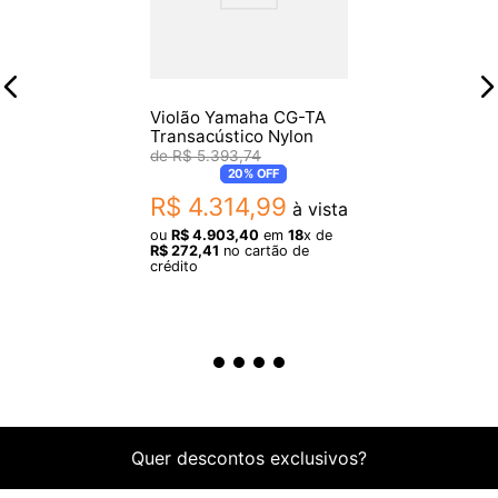
Violão Yamaha CG-TA
Transacústico Nylon
R$
5
.
393
,
74
20%
OFF
R$
4
.
314
,
99
à vista
ou
R$
4
.
903
,
40
em
18
x de
R$
272
,
41
no cartão de
crédito
Quer descontos exclusivos?