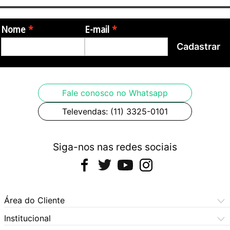
Nome
E-mail
Cadastrar
Fale conosco no Whatsapp
Televendas: (11) 3325-0101
Siga-nos nas redes sociais
Área do Cliente
Meus Pedidos
Institucional
Meus Dados