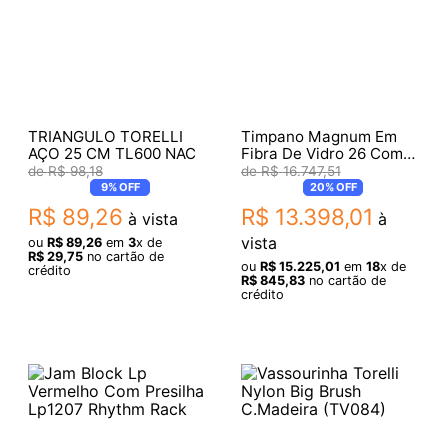
TRIANGULO TORELLI
Timpano Magnum Em
AÇO 25 CM TL600 NAC
Fibra De Vidro 26 Com
Estojo
R$
98
,
18
R$
16
.
747
,
51
9%
OFF
20%
OFF
R$
89
,
26
R$
13
.
398
,
01
à vista
à
vista
ou
R$
89
,
26
em
3
x de
R$
29
,
75
no cartão de
ou
R$
15
.
225
,
01
em
18
x de
crédito
R$
845
,
83
no cartão de
crédito