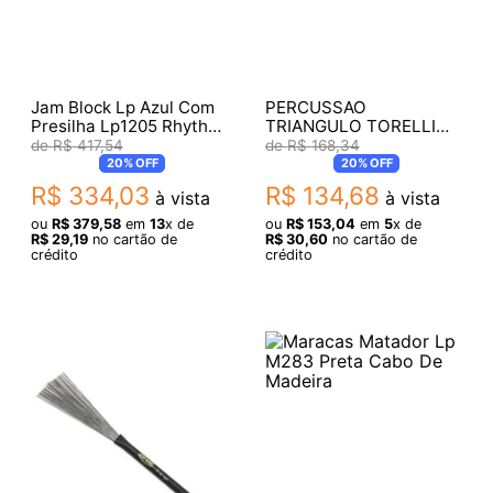
Jam Block Lp Azul Com
PERCUSSAO
Presilha Lp1205 Rhythm
TRIANGULO TORELLI
Rack
PROF. MEDIO LEVE
R$
417
,
54
R$
168
,
34
TL607
20%
OFF
20%
OFF
R$
334
,
03
R$
134
,
68
à vista
à vista
ou
R$
379
,
58
em
13
x de
ou
R$
153
,
04
em
5
x de
R$
29
,
19
no cartão de
R$
30
,
60
no cartão de
crédito
crédito