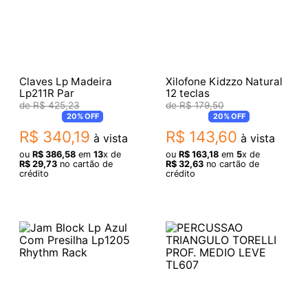
Claves Lp Madeira
Xilofone Kidzzo Natural
Lp211R Par
12 teclas
R$
425
,
23
R$
179
,
50
20%
OFF
20%
OFF
R$
340
,
19
R$
143
,
60
à vista
à vista
ou
R$
386
,
58
em
13
x de
ou
R$
163
,
18
em
5
x de
R$
29
,
73
no cartão de
R$
32
,
63
no cartão de
crédito
crédito