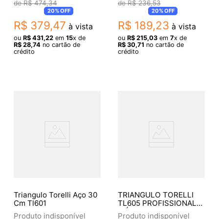
Pente
R$
474
,
34
R$
236
,
53
20%
OFF
20%
OFF
R$
379
,
47
R$
189
,
23
à vista
à vista
ou
R$
431
,
22
em
15
x de
ou
R$
215
,
03
em
7
x de
R$
28
,
74
no cartão de
R$
30
,
71
no cartão de
crédito
crédito
Triangulo Torelli Aço 30
TRIANGULO TORELLI
Cm Tl601
TL605 PROFISSIONAL
MÉDIO
Produto indisponível
Produto indisponível