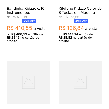
Bandinha Kidzzo c/10
Xilofone Kidzzo Colorido
Instrumentos
8 Teclas em Madeira
R$
513
,
18
R$
158
,
55
20%
OFF
20%
OFF
R$
410
,
55
R$
126
,
84
à vista
à vista
ou
R$
466
,
53
em
16
x de
ou
R$
144
,
14
em
5
x de
R$
29
,
15
no cartão de
R$
28
,
82
no cartão de
crédito
crédito