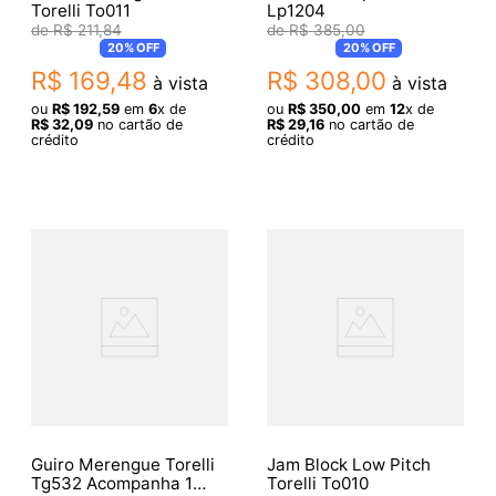
Torelli To011
Lp1204
R$
211
,
84
R$
385
,
00
20%
OFF
20%
OFF
R$
169
,
48
R$
308
,
00
à vista
à vista
ou
R$
192
,
59
em
6
x de
ou
R$
350
,
00
em
12
x de
R$
32
,
09
no cartão de
R$
29
,
16
no cartão de
crédito
crédito
Guiro Merengue Torelli
Jam Block Low Pitch
Tg532 Acompanha 1
Torelli To010