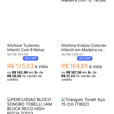
Xilofone Turbinho
Xilofone Kidzzo Colorido
Infantil Com 8 Notas
Infantil em Madeira com
12 Teclas
R$
157
,
28
R$
206
,
12
20%
OFF
20%
OFF
R$
125
,
83
R$
164
,
89
à vista
à vista
ou
R$
142
,
99
em
5
x de
ou
R$
187
,
38
em
6
x de
R$
28
,
59
no cartão de
R$
31
,
23
no cartão de
crédito
crédito