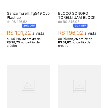
Ganza Torelli Tg549 Ovo
BLOCO SONORO
Plastico
TORELLI JAM BLOCK
RECO LOW PITCH
R$
126
,
52
R$
245
,
03
TO012
20%
OFF
20%
OFF
R$
101
,
22
R$
196
,
02
à vista
à vista
ou
R$
115
,
02
em
4
x de
ou
R$
222
,
75
em
7
x de
R$
28
,
75
no cartão de
R$
31
,
82
no cartão de
crédito
crédito