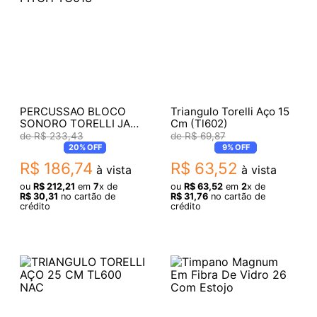
PERCUSSAO BLOCO
Triangulo Torelli Aço 15
SONORO TORELLI JAM
Cm (Tl602)
BLOCK RECO HIGH
R$
233
,
43
R$
69
,
87
PITCH TO013
20%
OFF
9%
OFF
R$
186
,
74
R$
63
,
52
à vista
à vista
ou
R$
212
,
21
em
7
x de
ou
R$
63
,
52
em
2
x de
R$
30
,
31
no cartão de
R$
31
,
76
no cartão de
crédito
crédito