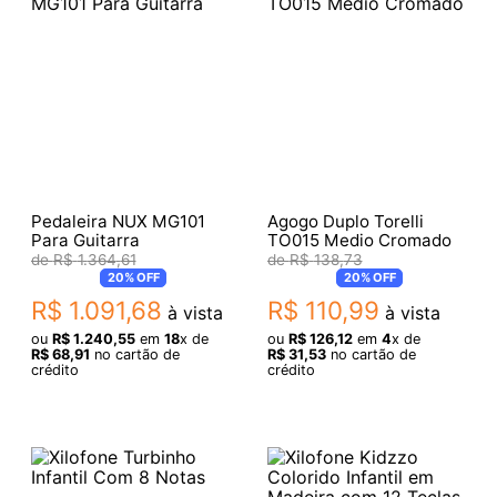
Pedaleira NUX MG101
Agogo Duplo Torelli
Para Guitarra
TO015 Medio Cromado
R$
1
.
364
,
61
R$
138
,
73
20%
OFF
20%
OFF
R$
1
.
091
,
68
R$
110
,
99
à vista
à vista
ou
R$
1
.
240
,
55
em
18
x de
ou
R$
126
,
12
em
4
x de
R$
68
,
91
no cartão de
R$
31
,
53
no cartão de
crédito
crédito