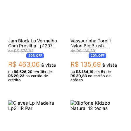
Jam Block Lp Vermelho
Vassourinha Torelli
Com Presilha Lp1207
Nylon Big Brush
Rhythm Rack
C.Madeira (TV084)
R$
578
,
82
R$
169
,
59
20%
OFF
20%
OFF
R$
463
,
06
R$
135
,
69
à vista
à vista
ou
R$
526
,
20
em
18
x de
ou
R$
154
,
19
em
5
x de
R$
29
,
23
no cartão de
R$
30
,
83
no cartão de
crédito
crédito