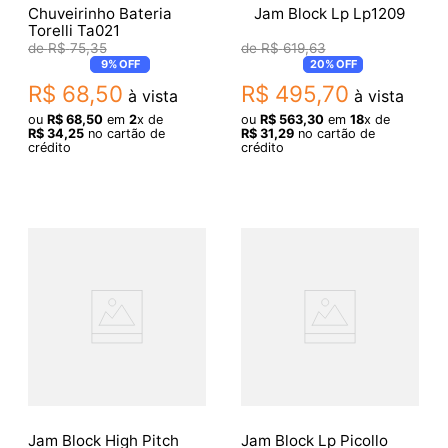
Chuveirinho Bateria
Jam Block Lp Lp1209
Torelli Ta021
R$
75
,
35
R$
619
,
63
9%
OFF
20%
OFF
R$
68
,
50
R$
495
,
70
à vista
à vista
ou
R$
68
,
50
em
2
x de
ou
R$
563
,
30
em
18
x de
R$
34
,
25
no cartão de
R$
31
,
29
no cartão de
crédito
crédito
Jam Block High Pitch
Jam Block Lp Picollo