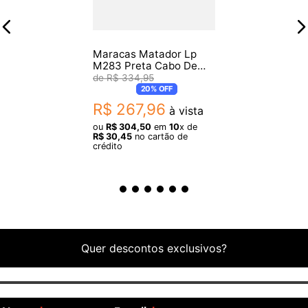
- Acabamento: Impecável
- Teclas: 8 teclas coloridas
Maracas Matador Lp
Dimensões:
M283 Preta Cabo De
Madeira
R$
334
,
95
20%
OFF
- Comprimento: 23 cm
R$
267
,
96
à vista
ou
R$
304
,
50
em
10
x de
Itens Inclusos:
R$
30
,
45
no cartão de
crédito
- 1 Xilofone Turbinho Infantil com 8 Notas
- 2 Baquetas
Garantia:
Quer descontos exclusivos?
- 3 meses de garantia pelo fabricante
Origem: