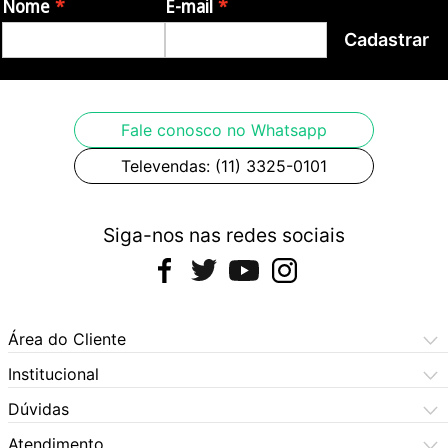
Nome
E-mail
- China
Cadastrar
Imagens meramente ilustrativas.
Fale conosco no Whatsapp
Televendas: (11) 3325-0101
Siga-nos nas redes sociais
Área do Cliente
Meus Pedidos
Institucional
Meus Dados
Central de Atendimento
Dúvidas
Dúvidas Frequentes
Como Comprar
Atendimento