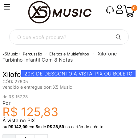
0
O que você procura?
Xilofone
Percussão
Efeitos e Multiefeitos
Turbinho Infantil Com 8 Notas
Xilofone Turbinho Infantil Com 8 Notas
20%
DE DESCONTO À VISTA, PIX OU BOLETO
CÓD
:
27605
vendido e entregue por:
X5 Music
R$
157
,
28
Por
R$
125
,
83
Á vista no PIX
ou
R$
142
,
99
em
5
x de
R$
28
,
59
no cartão de crédito