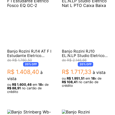
Banjo Rozini RJ14 AT F I
Banjo Rozini RJ10
Estudante Eletrico
EL.N.LP Studio Eletrico
Fosco EQ GC-2
Nat L PTO Caixa Baixa
R$
1
.
760
,
50
R$
2
.
146
,
66
20%
OFF
20%
OFF
R$
1
.
408
,
40
R$
1
.
717
,
33
à
à vista
vista
ou
R$
1
.
951
,
51
em
18
x de
R$
108
,
41
no cartão de
ou
R$
1
.
600
,
46
em
18
x de
crédito
R$
88
,
91
no cartão de
crédito