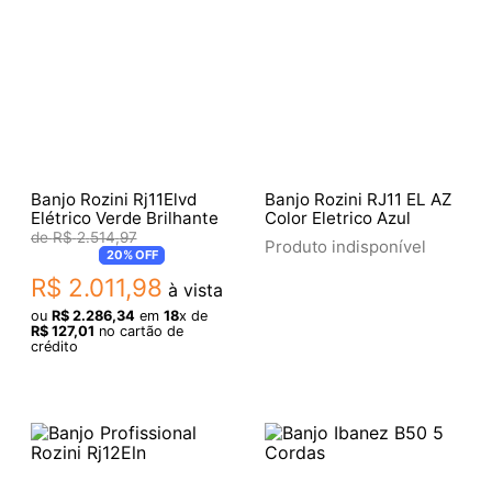
Banjo Rozini Rj11Elvd
Banjo Rozini RJ11 EL AZ
Elétrico Verde Brilhante
Color Eletrico Azul
R$
2
.
514
,
97
Produto indisponível
20%
OFF
R$
2
.
011
,
98
à vista
ou
R$
2
.
286
,
34
em
18
x de
R$
127
,
01
no cartão de
crédito