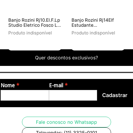
Banjo Rozini Rj10.El.F.Lp
Banjo Rozini Rj14Elf
Studio Eletrico Fosco L
Estudante
Pto Caixa Baixa
Eletroacústico Fosco
Produto indisponível
Produto indisponível
Quer descontos exclusivos?
Nome
E-mail
Cadastrar
Fale conosco no Whatsapp
Televendas: (11) 3325-0101