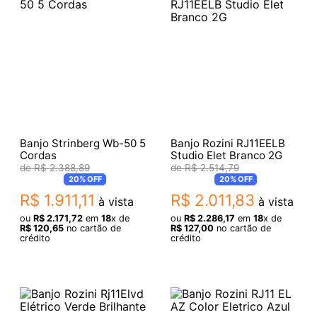
Banjo Strinberg Wb-50 5
Banjo Rozini RJ11EELB
Cordas
Studio Elet Branco 2G
R$
2
.
388
,
89
R$
2
.
514
,
79
20%
OFF
20%
OFF
R$
1
.
911
,
11
R$
2
.
011
,
83
à vista
à vista
ou
R$
2
.
171
,
72
em
18
x de
ou
R$
2
.
286
,
17
em
18
x de
R$
120
,
65
no cartão de
R$
127
,
00
no cartão de
crédito
crédito