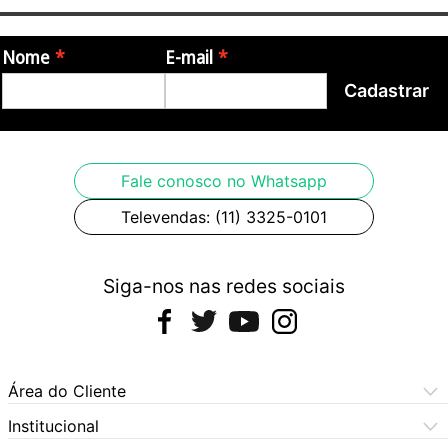
Nome
E-mail
Cadastrar
Fale conosco no Whatsapp
Televendas: (11) 3325-0101
Siga-nos nas redes sociais
Área do Cliente
Meus Pedidos
Institucional
Meus Dados