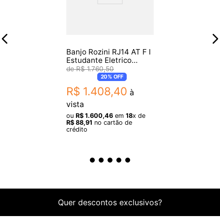
Banjo Rozini RJ14 AT F I
Estudante Eletrico
Fosco EQ GC-2
R$
1
.
760
,
50
20%
OFF
R$
1
.
408
,
40
à
vista
ou
R$
1
.
600
,
46
em
18
x de
R$
88
,
91
no cartão de
crédito
Quer descontos exclusivos?