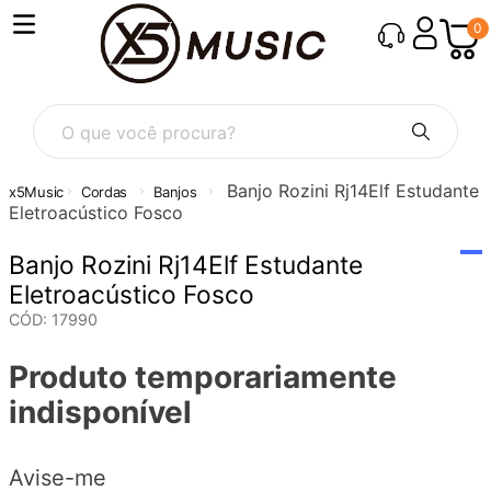
0
O que você procura?
Banjo Rozini Rj14Elf Estudante
Cordas
Banjos
Eletroacústico Fosco
Banjo Rozini Rj14Elf Estudante
Eletroacústico Fosco
CÓD
:
17990
Produto temporariamente
indisponível
Avise-me