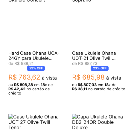
Hard Case Ohana UCA-
Case Ukulele Ohana
24GY para Ukulele
UOT-21 Olive Twill
Concert
Soprano
R$
988
,
21
R$
887
,
73
23%
OFF
23%
OFF
R$
763
,
62
R$
685
,
98
à vista
à vista
ou
R$
898
,
38
em
18
x de
ou
R$
807
,
03
em
18
x de
R$
42
,
42
no cartão de
R$
38
,
11
no cartão de crédito
crédito