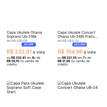
Capa Ukulele Ohana
Capa Ukulele Concert
Soprano Ub-21Bk
Ohana Ub-24Bl Preto
Com Estampa
R$
256
,
09
R$
243
,
70
9%
OFF
20%
OFF
R$
232
,
81
R$
194
,
96
à vista
à vista
ou
R$
232
,
81
em
8
x de
ou
R$
221
,
55
em
7
x de
R$
29
,
10
no cartão de
R$
31
,
65
no cartão de
crédito
crédito