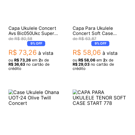
Capa Ukulele Concert
Capa Para Ukulele
Avs Bic050Ukc Super
Concert Soft Case
Luxo
Simples Nylon
R$
80
,
58
R$
63
,
87
9%
OFF
9%
OFF
R$
73
,
26
R$
58
,
06
à vista
à vista
ou
R$
73
,
26
em
2
x de
ou
R$
58
,
06
em
2
x de
R$
36
,
63
no cartão de
R$
29
,
03
no cartão de
crédito
crédito