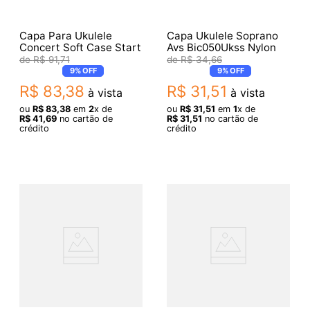
Capa Para Ukulele
Capa Ukulele Soprano
Concert Soft Case Start
Avs Bic050Ukss Nylon
R$
91
,
71
R$
34
,
66
9%
OFF
9%
OFF
R$
83
,
38
R$
31
,
51
à vista
à vista
ou
R$
83
,
38
em
2
x de
ou
R$
31
,
51
em
1
x de
R$
41
,
69
no cartão de
R$
31
,
51
no cartão de
crédito
crédito