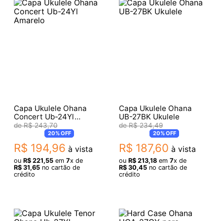
Capa Ukulele Ohana
Capa Ukulele Ohana
Concert Ub-24Yl
UB-27BK Ukulele
Amarelo
R$
243
,
70
R$
234
,
49
20%
OFF
20%
OFF
R$
194
,
96
R$
187
,
60
à vista
à vista
ou
R$
221
,
55
em
7
x de
ou
R$
213
,
18
em
7
x de
R$
31
,
65
no cartão de
R$
30
,
45
no cartão de
crédito
crédito