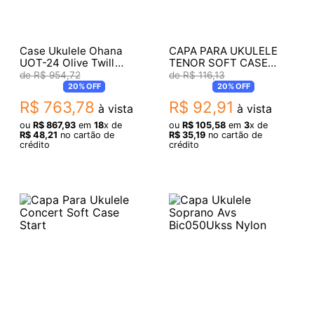
Case Ukulele Ohana
CAPA PARA UKULELE
UOT-24 Olive Twill
TENOR SOFT CASE
Concert
START 778
R$
954
,
72
R$
116
,
13
20%
OFF
20%
OFF
R$
763
,
78
R$
92
,
91
à vista
à vista
ou
R$
867
,
93
em
18
x de
ou
R$
105
,
58
em
3
x de
R$
48
,
21
no cartão de
R$
35
,
19
no cartão de
crédito
crédito