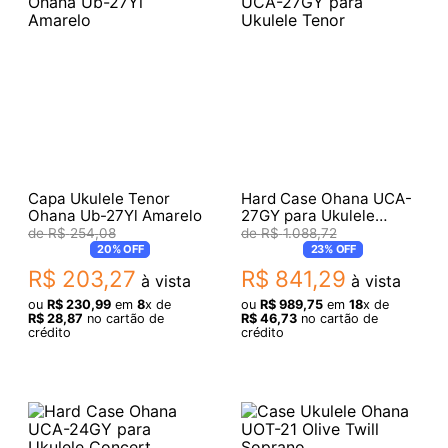
Capa Ukulele Tenor
Hard Case Ohana UCA-
Ohana Ub-27Yl Amarelo
27GY para Ukulele
Tenor
R$
254
,
08
R$
1
.
088
,
72
20%
OFF
23%
OFF
R$
203
,
27
R$
841
,
29
à vista
à vista
ou
R$
230
,
99
em
8
x de
ou
R$
989
,
75
em
18
x de
R$
28
,
87
no cartão de
R$
46
,
73
no cartão de
crédito
crédito