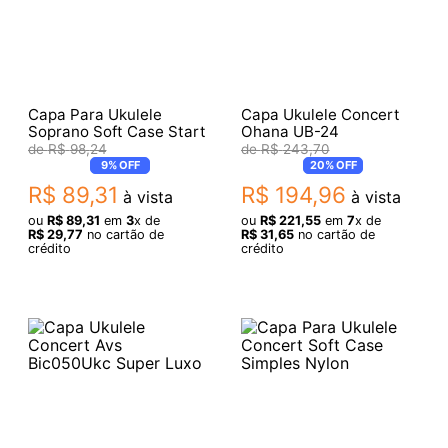
Capa Para Ukulele
Capa Ukulele Concert
Soprano Soft Case Start
Ohana UB-24
R$
98
,
24
R$
243
,
70
9%
OFF
20%
OFF
R$
89
,
31
R$
194
,
96
à vista
à vista
ou
R$
89
,
31
em
3
x de
ou
R$
221
,
55
em
7
x de
R$
29
,
77
no cartão de
R$
31
,
65
no cartão de
crédito
crédito