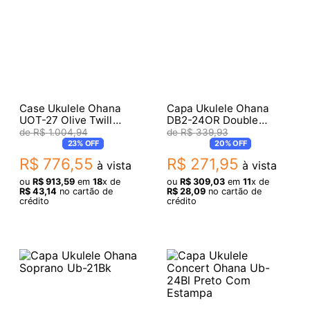
Case Ukulele Ohana
Capa Ukulele Ohana
UOT-27 Olive Twill
DB2-24OR Double
Tenor
Deluxe
R$
1
.
004
,
94
R$
339
,
93
23%
OFF
20%
OFF
R$
776
,
55
R$
271
,
95
à vista
à vista
ou
R$
913
,
59
em
18
x de
ou
R$
309
,
03
em
11
x de
R$
43
,
14
no cartão de
R$
28
,
09
no cartão de
crédito
crédito