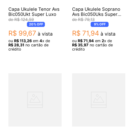
Capa Ukulele Tenor Avs
Capa Ukulele Soprano
Bic050Ukt Super Luxo
Avs Bic050Uks Super
Luxo
R$
124
,
59
R$
79
,
13
20%
OFF
9%
OFF
R$
99
,
67
R$
71
,
94
à vista
à vista
ou
R$
113
,
26
em
4
x de
ou
R$
71
,
94
em
2
x de
R$
28
,
31
no cartão de
R$
35
,
97
no cartão de
crédito
crédito