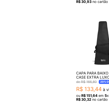
R$
30
,
93
no cartão 
CAPA PARA BAIXO
CASE EXTRA LUX
678
R$
166
,
80
20%
O
R$
133
,
44
à v
ou
R$
151
,
64
em
5
x
R$
30
,
32
no cartão 