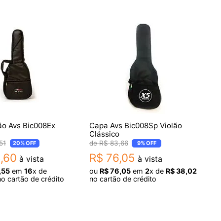
ão Avs Bic008Ex
Capa Avs Bic008Sp Violão
Clássico
51
R$
83
,
66
20%
OFF
9%
OFF
5
,
60
R$
76
,
05
à vista
à vista
,
55
em
16
x de
ou
R$
76
,
05
em
2
x de
R$
38
,
02
o cartão de crédito
no cartão de crédito