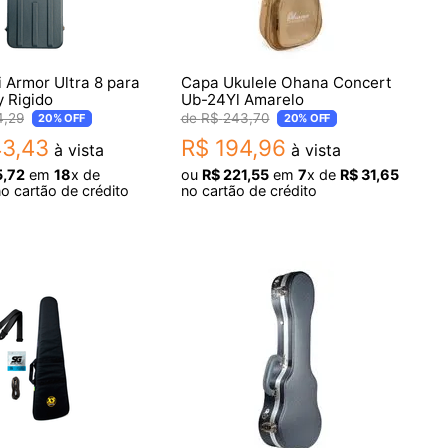
 Armor Ultra 8 para
Capa Ukulele Ohana Concert
y Rigido
Ub-24Yl Amarelo
4
,
29
R$
243
,
70
20%
OFF
20%
OFF
43
,
43
R$
194
,
96
à vista
à vista
5
,
72
em
18
x de
ou
R$
221
,
55
em
7
x de
R$
31
,
65
o cartão de crédito
no cartão de crédito