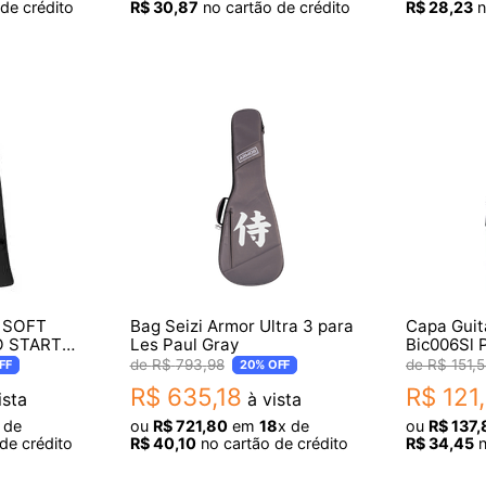
de crédito
R$
30
,
87
no cartão de crédito
R$
28
,
23
n
 SOFT
Bag Seizi Armor Ultra 3 para
Capa Guit
O START
Les Paul Gray
Bic006Sl 
R$
793
,
98
R$
151
,
5
FF
20%
OFF
R$
635
,
18
R$
121
,
ista
à vista
 de
ou
R$
721
,
80
em
18
x de
ou
R$
137
,
de crédito
R$
40
,
10
no cartão de crédito
R$
34
,
45
n