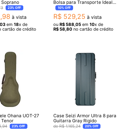
l Soprano
Bolsa para Transporte Ideal
para VE-22, VE-20 e
73
23%
OFF
10%
OFF
Acessórios
5
,
98
R$
529
,
25
à vista
à vista
03
em
18
x de
ou
R$
588
,
05
em
10
x de
 cartão de crédito
R$
58
,
80
no cartão de crédito
lele Ohana UOT-27
Case Seizi Armor Ultra 8 para
l Tenor
Guitarra Gray Rigido
4
,
94
R$
1
.
165
,
24
23%
OFF
20%
OFF