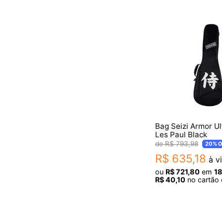
Bag Seizi Armor Ul
Les Paul Black
R$
793
,
98
20%
O
R$
635
,
18
à vi
ou
R$
721
,
80
em
1
R$
40
,
10
no cartão 