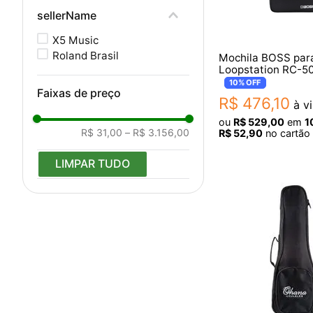
ROZINI
sellerName
LANDSCAPE
KALA
X5 Music
HOTONE
Roland Brasil
Mochila BOSS par
DEAN
Loopstation RC-50
CUSTOM
RC-505 CB-RC505
10%
OFF
Faixas de preço
ARIA PRO II
R$
476
,
10
à vi
ou
R$
529
,
00
em
1
R$ 31,00
–
R$ 3.156,00
R$
52
,
90
no cartão 
LIMPAR TUDO