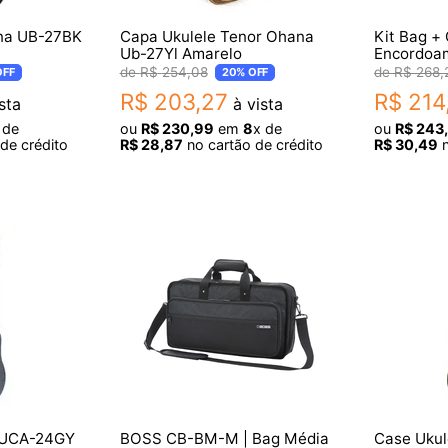
na UB-27BK
Capa Ukulele Tenor Ohana
Kit Bag + 
Ub-27Yl Amarelo
Encordoa
R$
254
,
08
R$
268
,
FF
20%
OFF
R$
203
,
27
R$
214
sta
à vista
 de
ou
R$
230
,
99
em
8
x de
ou
R$
243
,
de crédito
R$
28
,
87
no cartão de crédito
R$
30
,
49
n
 UCA-24GY
BOSS CB-BM-M | Bag Média
Case Uku