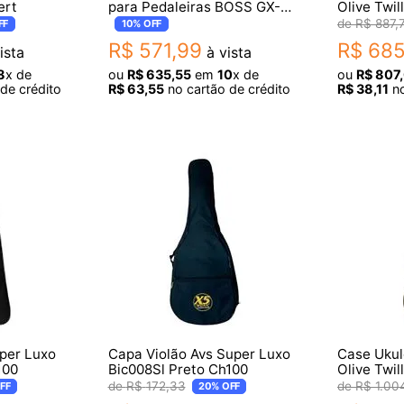
ert
para Pedaleiras BOSS GX-
Olive Twil
100, GT-1000, ME-90 e ME-
R$
887
,
FF
10%
OFF
90B
R$
571
,
99
R$
68
ista
à vista
8
x de
ou
R$
635
,
55
em
10
x de
ou
R$
807
,
de crédito
R$
63
,
55
no cartão de crédito
R$
38
,
11
no
per Luxo
Capa Violão Avs Super Luxo
Case Uku
100
Bic008Sl Preto Ch100
Olive Twil
R$
172
,
33
R$
1
.
00
FF
20%
OFF