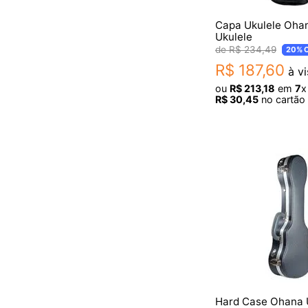
Capa Ukulele Oha
Ukulele
R$
234
,
49
20%
O
R$
187
,
60
à vi
ou
R$
213
,
18
em
7
x
R$
30
,
45
no cartão 
Hard Case Ohana