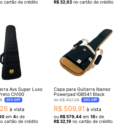
o cartão de crédito
R$
32
,
62
no cartão de crédito
arra Avs Super Luxo
Capa para Guitarra Ibanez
Preto Ch100
Powerpad IGB541 Black
8
R$
637
,
38
20%
OFF
20%
OFF
26
R$
509
,
91
à vista
à vista
80
em
4
x de
ou
R$
579
,
44
em
18
x de
o cartão de crédito
R$
32
,
19
no cartão de crédito