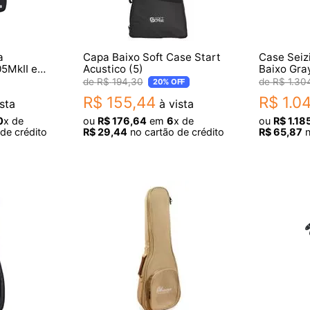
a
Capa Baixo Soft Case Start
Case Seizi
5MkII e
Acustico (5)
Baixo Gra
R$
194
,
30
R$
1
.
30
20%
OFF
R$
155
,
44
R$
1
.
0
sta
à vista
0
x de
ou
R$
176
,
64
em
6
x de
ou
R$
1
.
18
de crédito
R$
29
,
44
no cartão de crédito
R$
65
,
87
n