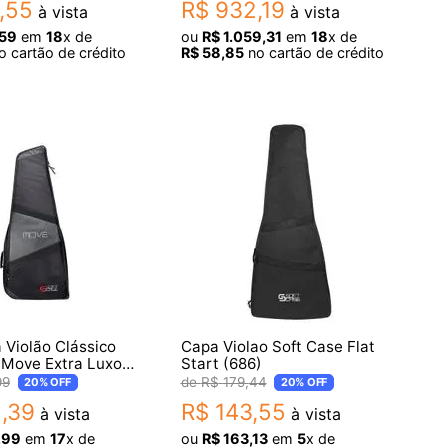
,
55
R$
932
,
19
à vista
à vista
59
em
18
x de
ou
R$
1
.
059
,
31
em
18
x de
 cartão de crédito
R$
58
,
85
no cartão de crédito
 Violão Clássico
Capa Violao Soft Case Flat
 Move Extra Luxo
Start (686)
99
R$
179
,
44
20%
OFF
20%
OFF
2
,
39
R$
143
,
55
à vista
à vista
,
99
em
17
x de
ou
R$
163
,
13
em
5
x de