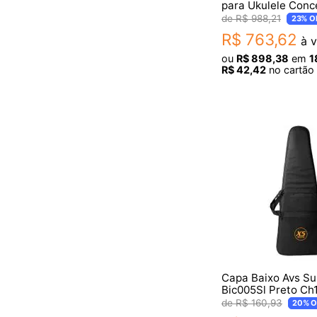
para Ukulele Conc
R$
988
,
21
23%
O
R$
763
,
62
à v
ou
R$
898
,
38
em
1
R$
42
,
42
no cartão 
Capa Baixo Avs Su
Bic005Sl Preto Ch
R$
160
,
93
20%
O