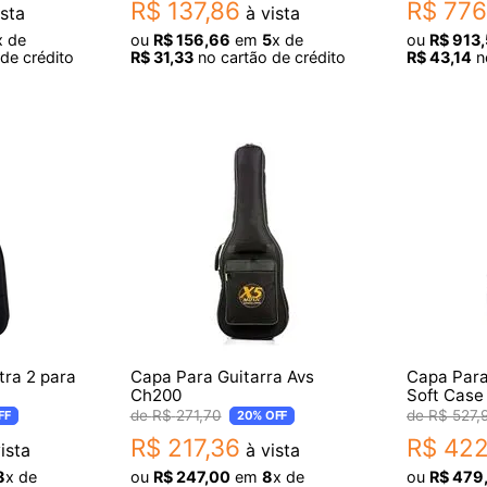
R$
137
,
86
R$
776
sta
à vista
x de
ou
R$
156
,
66
em
5
x de
ou
R$
913
,
de crédito
R$
31
,
33
no cartão de crédito
R$
43
,
14
no
tra 2 para
Capa Para Guitarra Avs
Capa Para
Ch200
Soft Case
847
R$
271
,
70
R$
527
,
FF
20%
OFF
R$
217
,
36
R$
42
ista
à vista
8
x de
ou
R$
247
,
00
em
8
x de
ou
R$
479