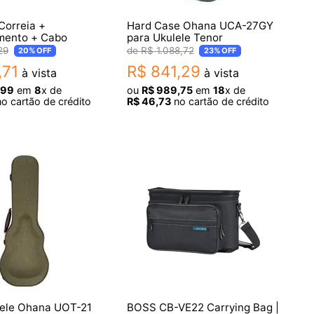
Correia +
Hard Case Ohana UCA-27GY
mento + Cabo
para Ukulele Tenor
29
R$
1
.
088
,
72
20%
OFF
23%
OFF
,
71
R$
841
,
29
à vista
à vista
99
em
8
x de
ou
R$
989
,
75
em
18
x de
o cartão de crédito
R$
46
,
73
no cartão de crédito
lele Ohana UOT-21
BOSS CB-VE22 Carrying Bag |