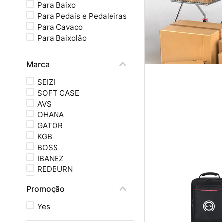
Para Baixo
Para Pedais e Pedaleiras
Para Cavaco
Para Baixolão
Marca
SEIZI
SOFT CASE
AVS
OHANA
GATOR
KGB
BOSS
IBANEZ
REDBURN
MOANI
Promoção
VOGGA
SPRING
Yes
SKB