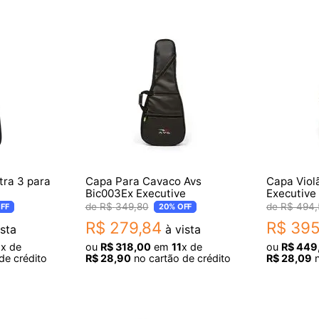
tra 3 para
Capa Para Cavaco Avs
Capa Viol
Bic003Ex Executive
Executive
R$
349
,
80
R$
494
,
FF
20%
OFF
R$
279
,
84
R$
39
sta
à vista
8
x de
ou
R$
318
,
00
em
11
x de
ou
R$
449
de crédito
R$
28
,
90
no cartão de crédito
R$
28
,
09
n