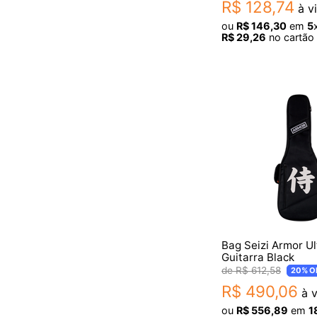
R$
128
,
74
à vi
ou
R$
146
,
30
em
5
R$
29
,
26
no cartão 
Bag Seizi Armor Ul
Guitarra Black
R$
612
,
58
20%
O
R$
490
,
06
à v
ou
R$
556
,
89
em
1