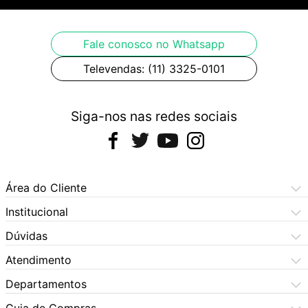
Fale conosco no Whatsapp
Televendas: (11) 3325-0101
Siga-nos nas redes sociais
Área do Cliente
Meus Pedidos
Institucional
Meus Dados
Central de Atendimento
Dúvidas
Dúvidas Frequentes
Como Comprar
Atendimento
Formas de Pagamento
Dúvidas Frequentes
(11) 3060-6100
Departamentos
Política de Privacidade
Segunda à sexta das 9h às 17:30h
Política de Cookies
Automotivo
X5 Rua do Seminário
Sábados das 9h às 17h
Quem Somos