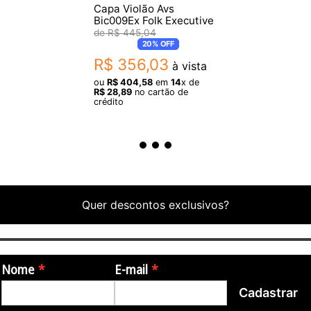
Capa Violão Avs
Bic009Ex Folk Executive
R$
445
,
04
20%
OFF
R$
356
,
03
à vista
ou
R$
404
,
58
em
14
x de
R$
28
,
89
no cartão de
crédito
Quer descontos exclusivos?
Nome
E-mail
Cadastrar