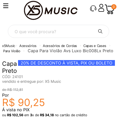
0
O que você procura?
Acessórios
Acessórios de Cordas
Capas e Cases
Capa Para Violão Avs Luxo Bic008Lx Preto
Para Violão
Capa Para Violão Avs Luxo Bic008Lx
20%
DE DESCONTO À VISTA, PIX OU BOLETO
Preto
CÓD
:
24101
vendido e entregue por:
X5 Music
R$
112
,
81
Por
R$
90
,
25
Á vista no PIX
ou
R$
102
,
56
em
3
x de
R$
34
,
18
no cartão de crédito