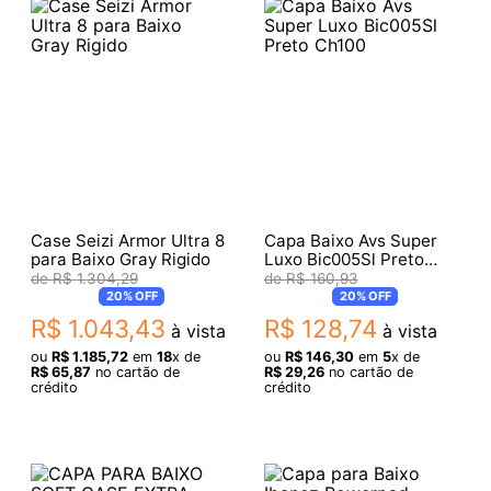
Case Seizi Armor Ultra 8
Capa Baixo Avs Super
para Baixo Gray Rigido
Luxo Bic005Sl Preto
Ch100
R$
1
.
304
,
29
R$
160
,
93
20%
OFF
20%
OFF
R$
1
.
043
,
43
R$
128
,
74
à vista
à vista
ou
R$
1
.
185
,
72
em
18
x de
ou
R$
146
,
30
em
5
x de
R$
65
,
87
no cartão de
R$
29
,
26
no cartão de
crédito
crédito