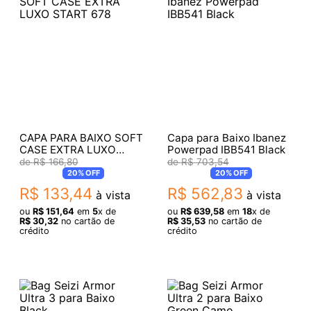
CAPA PARA BAIXO SOFT
Capa para Baixo Ibanez
CASE EXTRA LUXO
Powerpad IBB541 Black
START 678
R$
166
,
80
R$
703
,
54
20%
OFF
20%
OFF
R$
133
,
44
R$
562
,
83
à vista
à vista
ou
R$
151
,
64
em
5
x de
ou
R$
639
,
58
em
18
x de
R$
30
,
32
no cartão de
R$
35
,
53
no cartão de
crédito
crédito