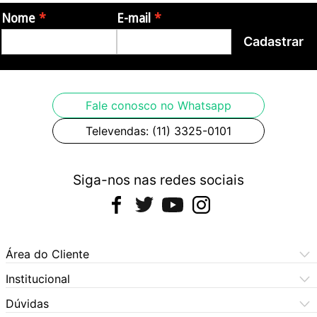
Nome
E-mail
Cadastrar
Fale conosco no Whatsapp
Televendas: (11) 3325-0101
Siga-nos nas redes sociais
Área do Cliente
Meus Pedidos
Institucional
Meus Dados
Central de Atendimento
Dúvidas