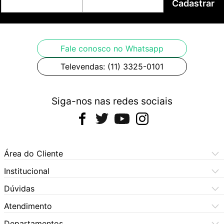
Cadastrar
Fale conosco no Whatsapp
Televendas: (11) 3325-0101
Siga-nos nas redes sociais
Área do Cliente
Meus Pedidos
Institucional
Meus Dados
Central de Atendimento
Dúvidas
Dúvidas Frequentes
Como Comprar
Atendimento
Formas de Pagamento
Dúvidas Frequentes
(11) 3060-6100
Departamentos