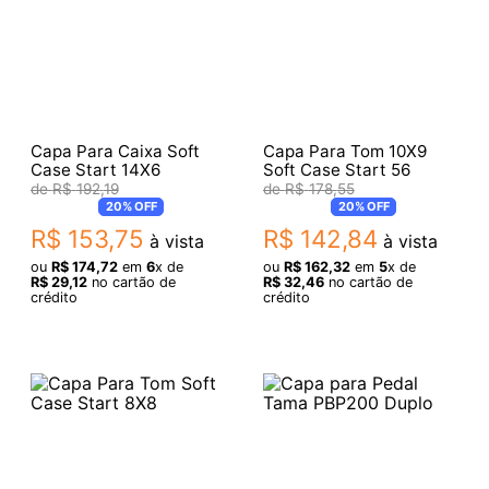
Capa Para Caixa Soft
Capa Para Tom 10X9
Case Start 14X6
Soft Case Start 56
R$
192
,
19
R$
178
,
55
20%
OFF
20%
OFF
R$
153
,
75
R$
142
,
84
à vista
à vista
ou
R$
174
,
72
em
6
x de
ou
R$
162
,
32
em
5
x de
R$
29
,
12
no cartão de
R$
32
,
46
no cartão de
crédito
crédito