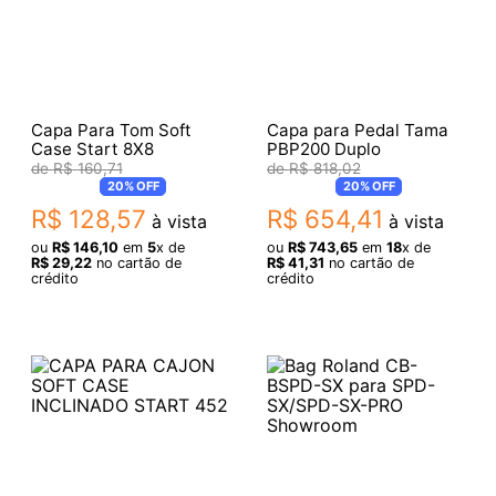
Capa Para Tom Soft
Capa para Pedal Tama
Case Start 8X8
PBP200 Duplo
R$
160
,
71
R$
818
,
02
20%
OFF
20%
OFF
R$
128
,
57
R$
654
,
41
à vista
à vista
ou
R$
146
,
10
em
5
x de
ou
R$
743
,
65
em
18
x de
R$
29
,
22
no cartão de
R$
41
,
31
no cartão de
crédito
crédito