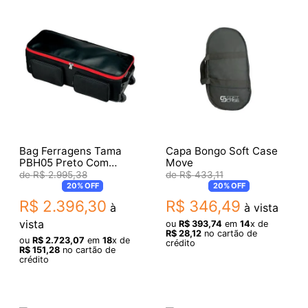
Bag Ferragens Tama
Capa Bongo Soft Case
PBH05 Preto Com
Move
Rodinhas
R$
2
.
995
,
38
R$
433
,
11
20%
OFF
20%
OFF
R$
2
.
396
,
30
R$
346
,
49
à
à vista
vista
ou
R$
393
,
74
em
14
x de
R$
28
,
12
no cartão de
ou
R$
2
.
723
,
07
em
18
x de
crédito
R$
151
,
28
no cartão de
crédito