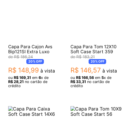
Capa Para Cajon Avs
Capa Para Tom 12X10
Bip121Sl Extra Luxo
Soft Case Start 359
R$
186
,
24
R$
183
,
21
20%
OFF
20%
OFF
R$
148
,
99
R$
146
,
57
à vista
à vista
ou
R$
169
,
31
em
6
x de
ou
R$
166
,
56
em
5
x de
R$
28
,
21
no cartão de
R$
33
,
31
no cartão de
crédito
crédito