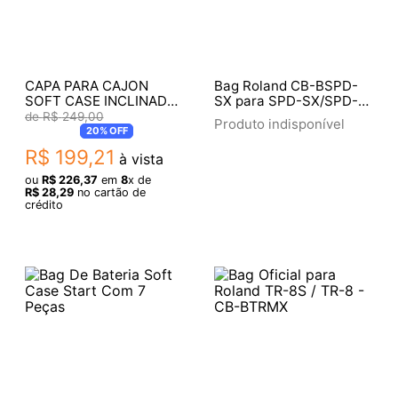
CAPA PARA CAJON
Bag Roland CB-BSPD-
SOFT CASE INCLINADO
SX para SPD-SX/SPD-
START 452
SX-PRO Showroom
R$
249
,
00
Produto indisponível
20%
OFF
R$
199
,
21
à vista
ou
R$
226
,
37
em
8
x de
R$
28
,
29
no cartão de
crédito