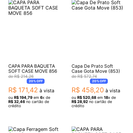
CAPA PARA BAQUETA
Capa De Prato Soft
SOFT CASE MOVE 856
Case Gota Move (853)
R$
214
,
26
R$
572
,
74
20%
OFF
20%
OFF
R$
171
,
42
R$
458
,
20
à vista
à vista
ou
R$
194
,
79
em
6
x de
ou
R$
520
,
68
em
18
x de
R$
32
,
46
no cartão de
R$
28
,
92
no cartão de
crédito
crédito