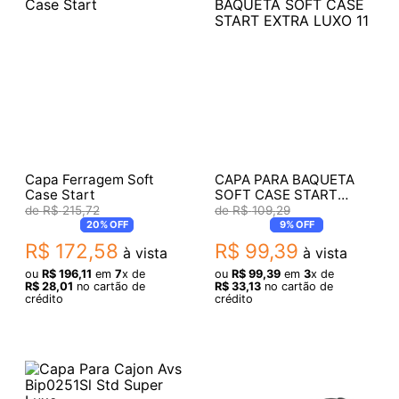
Capa Ferragem Soft
CAPA PARA BAQUETA
Case Start
SOFT CASE START
EXTRA LUXO 11
R$
215
,
72
R$
109
,
29
20%
OFF
9%
OFF
R$
172
,
58
R$
99
,
39
à vista
à vista
ou
R$
196
,
11
em
7
x de
ou
R$
99
,
39
em
3
x de
R$
28
,
01
no cartão de
R$
33
,
13
no cartão de
crédito
crédito