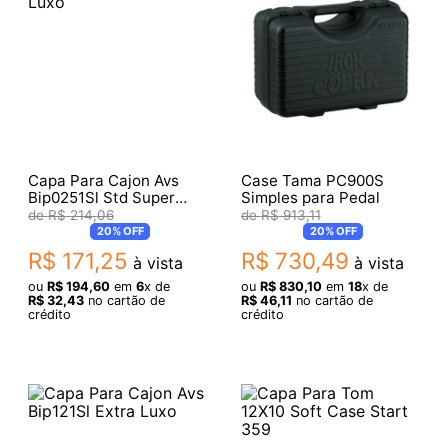
Capa Para Cajon Avs
Case Tama PC900S
Bip0251Sl Std Super
Simples para Pedal
Luxo
R$
214
,
06
R$
913
,
11
20%
OFF
20%
OFF
R$
171
,
25
R$
730
,
49
à vista
à vista
ou
R$
194
,
60
em
6
x de
ou
R$
830
,
10
em
18
x de
R$
32
,
43
no cartão de
R$
46
,
11
no cartão de
crédito
crédito