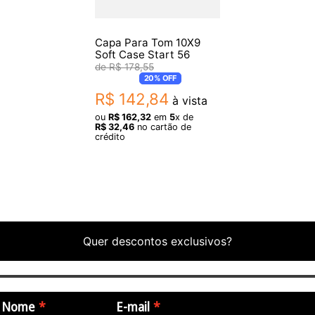
Capa Para Tom 10X9
Soft Case Start 56
R$
178
,
55
20%
OFF
R$
142
,
84
à vista
ou
R$
162
,
32
em
5
x de
R$
32
,
46
no cartão de
crédito
Quer descontos exclusivos?
Nome
E-mail