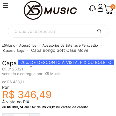
0
O que você procura?
Acessórios
Acessórios de Baterias e Percussão
Capa Bongo Soft Case Move
Cases e Bags
Capa Bongo Soft Case Move
20%
DE DESCONTO À VISTA, PIX OU BOLETO
CÓD
:
25321
vendido e entregue por:
X5 Music
R$
433
,
11
Por
R$
346
,
49
Á vista no PIX
ou
R$
393
,
74
em
14
x de
R$
28
,
12
no cartão de crédito