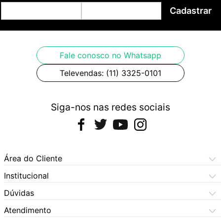
Cadastrar
Fale conosco no Whatsapp
Televendas: (11) 3325-0101
Siga-nos nas redes sociais
Área do Cliente
Meus Pedidos
Institucional
Meus Dados
Central de Atendimento
Dúvidas
Dúvidas Frequentes
Como Comprar
Atendimento
Formas de Pagamento
Dúvidas Frequentes