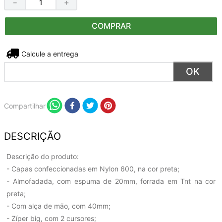
－
＋
COMPRAR
Não sei meu CEP
Compartilhar
DESCRIÇÃO
Descrição do produto:
- Capas confeccionadas em Nylon 600, na cor preta;
- Almofadada, com espuma de 20mm, forrada em Tnt na cor
preta;
- Com alça de mão, com 40mm;
- Zíper big, com 2 cursores;