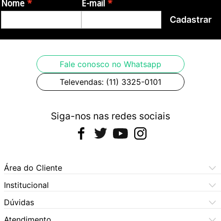
Nome
E-mail
- Material da ponte: Madeira projetada
Cadastrar
- Material da porca / sela: Plástico / Plástico
- Cordas: D'Addario, 12s
- Case incluso: Gig Bag
Fale conosco no Whatsapp
Televendas: (11) 3325-0101
Siga-nos nas redes sociais
Área do Cliente
Meus Pedidos
Institucional
Meus Dados
Central de Atendimento
Dúvidas
Dúvidas Frequentes
Como Comprar
Atendimento