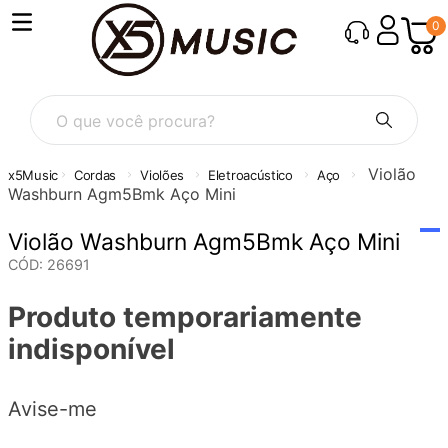
0
O que você procura?
Violão
Cordas
Violões
Eletroacústico
Aço
Washburn Agm5Bmk Aço Mini
Violão Washburn Agm5Bmk Aço Mini
CÓD
:
26691
Produto temporariamente
indisponível
Avise-me