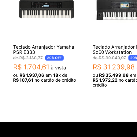
Teclado Arranjador Yamaha
Teclado Arranjador 
PSR E383
Sd60 Workstation
R$
2
.
130
,
77
R$
39
.
049
,
97
20%
OFF
20
R$
1
.
704
,
61
R$
31
.
239
,
98
à vista
ou
R$
1
.
937
,
06
em
18
x de
ou
R$
35
.
499
,
98
e
R$
107
,
61
no cartão de crédito
R$
1
.
972
,
22
no cartã
crédito