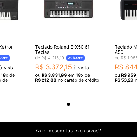
Ketron
Teclado Roland E-X50 61
Teclado 
Teclas
A50
R$
4
.
215
,
19
R$
1
.
05
%
OFF
20%
OFF
R$
3
.
372
,
15
R$
84
à vista
à vista
m
18
x de
ou
R$
3
.
831
,
99
em
18
x de
ou
R$
959
o de
R$
212
,
88
no cartão de crédito
R$
53
,
29
n
Quer descontos exclusivos?