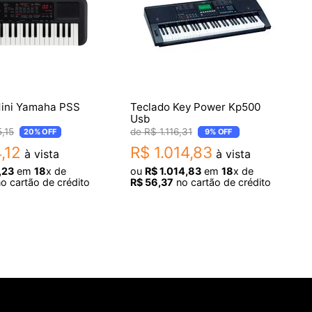
Mini Yamaha PSS
Teclado Key Power Kp500
Usb
5
,
15
R$
1
.
116
,
31
20%
OFF
9%
OFF
4
,
12
R$
1
.
014
,
83
à vista
à vista
,
23
em
18
x de
ou
R$
1
.
014
,
83
em
18
x de
o cartão de crédito
R$
56
,
37
no cartão de crédito