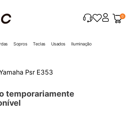
0
rdas
Sopros
Teclas
Usados
Iluminação
 Yamaha Psr E353
o temporariamente
onível