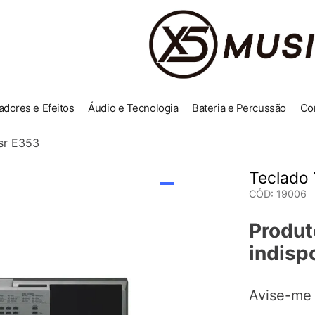
adores e Efeitos
Áudio e Tecnologia
Bateria e Percussão
Co
sr E353
Teclado
CÓD
:
19006
Produt
indisp
Avise-me