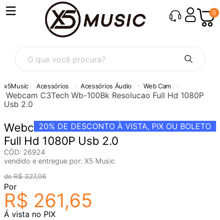
0
O que você procura?
Acessórios
Acessórios Áudio
Web Cam
Webcam C3Tech Wb-100Bk Resolucao Full Hd 1080P
Usb 2.0
Webcam C3Tech Wb-100Bk Resolucao
20%
DE DESCONTO À VISTA, PIX OU BOLETO
Full Hd 1080P Usb 2.0
CÓD
:
26924
vendido e entregue por:
X5 Music
R$
327
,
06
Por
R$
261
,
65
Á vista no PIX