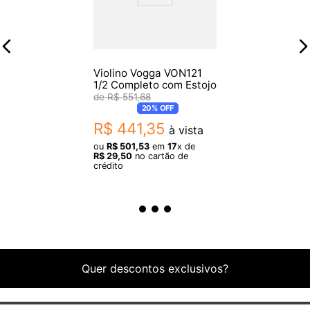
Violino Vogga VON121
1/2 Completo com Estojo
R$
551
,
68
20%
OFF
R$
441
,
35
à vista
ou
R$
501
,
53
em
17
x de
R$
29
,
50
no cartão de
crédito
Quer descontos exclusivos?