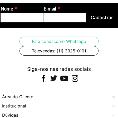
Nome
E-mail
Cadastrar
Fale conosco no Whatsapp
Televendas: (11) 3325-0101
Siga-nos nas redes sociais
Área do Cliente
Meus Pedidos
Institucional
Meus Dados
Central de Atendimento
Dúvidas