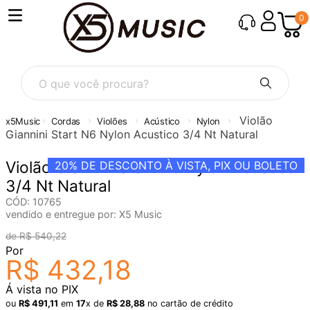
0
O que você procura?
Violão
Cordas
Violões
Acústico
Nylon
Giannini Start N6 Nylon Acustico 3/4 Nt Natural
Violão Giannini Start N6 Nylon Acustico
20%
DE DESCONTO À VISTA, PIX OU BOLETO
3/4 Nt Natural
CÓD
:
10765
vendido e entregue por:
X5 Music
R$
540
,
22
Por
R$
432
,
18
Á vista no PIX
ou
R$
491
,
11
em
17
x de
R$
28
,
88
no cartão de crédito