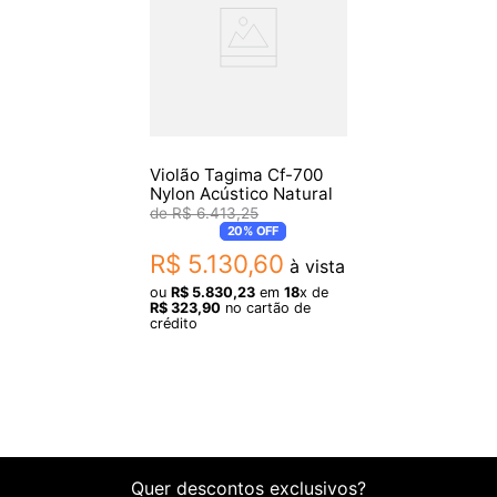
Escala: Maple Escurecido (Dark Maple)
Tarraxas: Clássicas Niqueladas 3+3
Acabamento: Verniz brilhante
Fabricação: China
Nº de Cordas: 6 Cordas
Shape: Clássico
Violão Tagima Cf-700
Nylon Acústico Natural
R$
6
.
413
,
25
20%
OFF
R$
5
.
130
,
60
à vista
ou
R$
5
.
830
,
23
em
18
x de
R$
323
,
90
no cartão de
crédito
Quer descontos exclusivos?