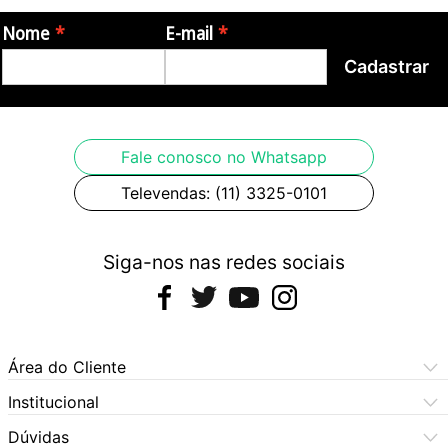
Nome
E-mail
Cadastrar
Fale conosco no Whatsapp
Televendas: (11) 3325-0101
Siga-nos nas redes sociais
Área do Cliente
Meus Pedidos
Institucional
Meus Dados
Central de Atendimento
Dúvidas