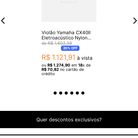
FERRAGENS:
- Tarraxas douradas;
Violão Yamaha CX40II
Eletroacústico Nylon
Natural
R$
1
.
402
,
39
20%
OFF
R$
1
.
121
,
91
à vista
ou
R$
1
.
274
,
90
em
18
x de
R$
70
,
82
no cartão de
crédito
Quer descontos exclusivos?