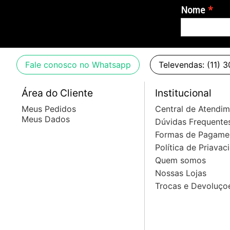
- Tarraxas: Wilkinson WJ55
Nome
- Ferragens: Cromadas
- Cor: Flame Tobacco Burst
Dimensões e Peso
Fale conosco no Whatsapp
Televendas: (11) 
- Comprimento: 100 cm
- Largura: 33 cm
Área do Cliente
Institucional
- Altura: 5 cm
Meus Pedidos
Central de Atendi
- Peso: 3,6 kg
Meus Dados
Dúvidas Frequente
Formas de Pagame
Itens Inclusos
Política de Priavac
- 1 Guitarra Vintage ReIssued Series V72HFTB
Quem somos
Nossas Lojas
Garantia: 3 meses de garantia pelo fabricante.
Trocas e Devoluço
Origem: China
Imagens meramente ilustrativas, podendo haver variaçã