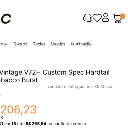
0
rdas
Sopros
Teclas
Usados
Iluminação
 Vintage V72H Custom Spec Hardtail
obacco Burst
vendido e entregue por:
X5 Music
9
.
206
,
23
IX
81
em
18
x de
R$
265
,
54
no cartão de crédito