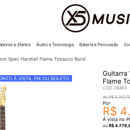
adores e Efeitos
Áudio e Tecnologia
Bateria e Percussão
Co
tom Spec Hardtail Flame Tobacco Burst
Guitarra
NTO À VISTA, PIX OU BOLETO
Flame T
CÓD
:
26483
R$
5
.
257
,
7
Por
R$
4
Á vista no P
ou
R$
4
.
779
,