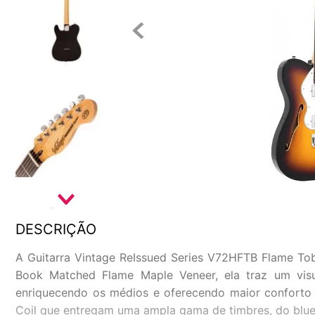
DESCRIÇÃO
A Guitarra Vintage ReIssued Series V72HFTB Flame To
Book Matched Flame Maple Veneer, ela traz um visua
enriquecendo os médios e oferecendo maior conforto 
Coil que entregam uma ampla gama de timbres, do blues