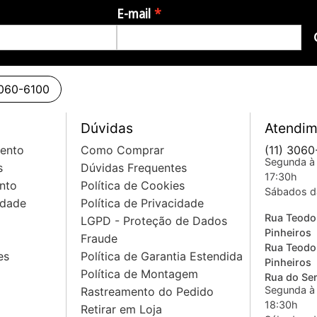
E-mail
3060-6100
Dúvidas
Atendim
mento
Como Comprar
(11) 3060
Segunda à 
s
Dúvidas Frequentes
17:30h
nto
Política de Cookies
Sábados d
idade
Política de Privacidade
Rua Teodo
LGPD - Proteção de Dados
Pinheiros
Fraude
Rua Teodo
es
Política de Garantia Estendida
Pinheiros
Política de Montagem
Rua do Sem
Segunda à 
Rastreamento do Pedido
o de cor
18:30h
Retirar em Loja