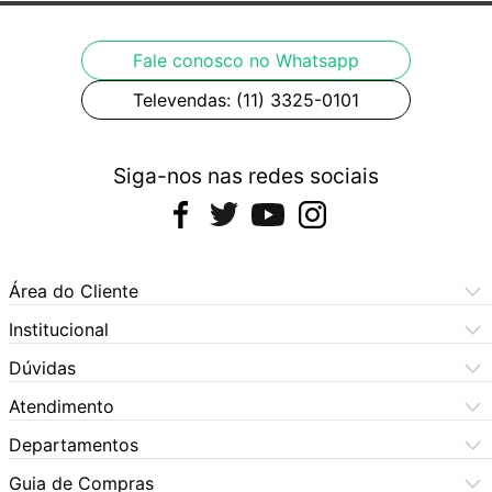
Fale conosco no Whatsapp
Televendas: (11) 3325-0101
Siga-nos nas redes sociais
Área do Cliente
Meus Pedidos
Institucional
Meus Dados
Central de Atendimento
Dúvidas
Dúvidas Frequentes
Como Comprar
Atendimento
Formas de Pagamento
Dúvidas Frequentes
(11) 3060-6100
Departamentos
Política de Privacidade
Segunda à sexta das 9h às 17:30h
Política de Cookies
Automotivo
X5 Rua do Seminário
Sábados das 9h às 17h
Quem Somos
Guia de Compras
Política de Privacidade