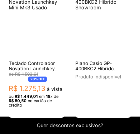
Teclado Controlador
Piano Casio GP-
Novation Launchkey
400BKC2 Hibrido
Mini Mk3 Usado
Showroom
R$
1
.
593
,
91
Produto indisponível
20%
OFF
R$
1
.
275
,
13
à vista
ou
R$
1
.
449
,
01
em
18
x de
R$
80
,
50
no cartão de
crédito
Quer descontos exclusivos?