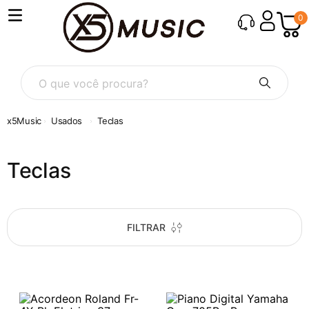
0
O que você procura?
Usados
Teclas
Teclas
FILTRAR