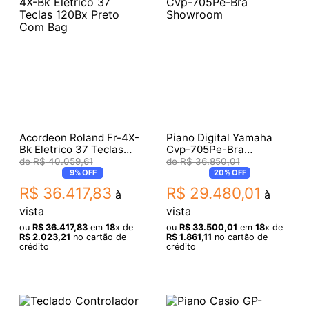
Acordeon Roland Fr-4X-
Piano Digital Yamaha
Bk Eletrico 37 Teclas
Cvp-705Pe-Bra
120Bx Preto Com Bag
Showroom
R$
40
.
059
,
61
R$
36
.
850
,
01
9%
OFF
20%
OFF
R$
36
.
417
,
83
R$
29
.
480
,
01
à
à
vista
vista
ou
R$
36
.
417
,
83
em
18
x de
ou
R$
33
.
500
,
01
em
18
x de
R$
2
.
023
,
21
no cartão de
R$
1
.
861
,
11
no cartão de
crédito
crédito