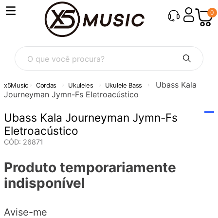
0
O que você procura?
Ubass Kala
Cordas
Ukuleles
Ukulele Bass
Journeyman Jymn-Fs Eletroacústico
Ubass Kala Journeyman Jymn-Fs
Eletroacústico
CÓD
:
26871
Produto temporariamente
indisponível
Avise-me