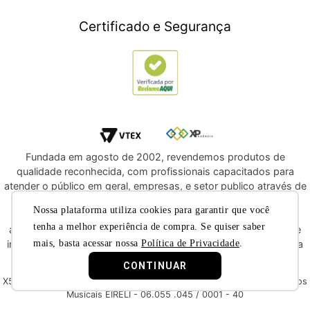
Móveis
Crédito Pessoal
Certificado e Segurança
Utilidades Domésticas
Compre e Doe
Navegue por Marcas
Fundada em agosto de 2002, revendemos produtos de
qualidade reconhecida, com profissionais capacitados para
atender o público em geral, empresas, e setor publico através de
licitações e compras diretas. Oferecemos a você, a
Nossa plataforma utiliza cookies para garantir que você
oportunidade de adquirir produtos de qualidade e com
tenha a melhor experiência de compra. Se quiser saber
atendimento reconhecido dentre os melhores do segmento de
mais, basta acessar nossa
Política de Privacidade
.
instrumentos musicais e áudio profissional. Convidamos você a
nos conhecer melhor nas redes sociais.
CONTINUAR
X5 Music © 2019 - Todos os direitos reservados X5 Music Instrumentos
Musicais EIRELI - 06.055 .045 / 0001 - 40