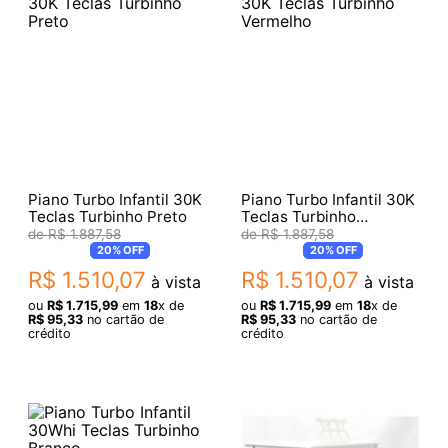
Piano Turbo Infantil 30K
Piano Turbo Infantil 30K
Teclas Turbinho Preto
Teclas Turbinho
Vermelho
R$
1
.
887
,
58
R$
1
.
887
,
58
20%
OFF
20%
OFF
R$
1
.
510
,
07
R$
1
.
510
,
07
à vista
à vista
ou
R$
1
.
715
,
99
em
18
x de
ou
R$
1
.
715
,
99
em
18
x de
R$
95
,
33
no cartão de
R$
95
,
33
no cartão de
crédito
crédito