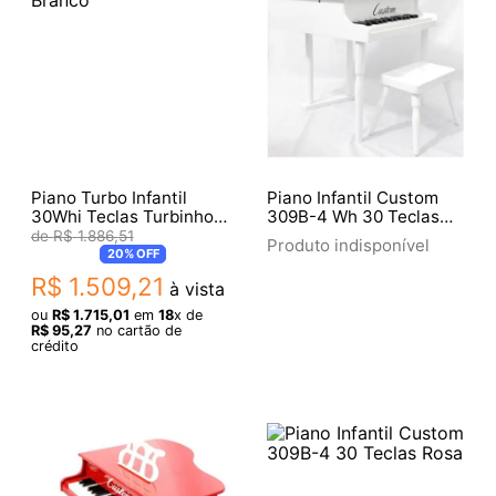
Piano Turbo Infantil
Piano Infantil Custom
30Whi Teclas Turbinho
309B-4 Wh 30 Teclas
Branco
Branco
R$
1
.
886
,
51
Produto indisponível
20%
OFF
R$
1
.
509
,
21
à vista
ou
R$
1
.
715
,
01
em
18
x de
R$
95
,
27
no cartão de
crédito