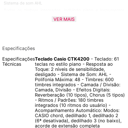
Sistema de som AHL
Todos os timbres integrados, incluindo piano e instrumentos
acústicos, estão melhores do que antes! Com 48 tons
VER MAIS
polifônicos, você terá margem suficiente para reduzir a chance
de que as notas saiam erradas quando houver timbres
sobrepostos e ao tocar com o auto-acompanhamento.
Especificações
Teclado estilo piano
Especificações
Teclado Casio CTK4200
- Teclado: 61
Um teclado fácil de tocar com uma aparência que nos lembra
Técnicas
teclas no estilo piano - Resposta ao
um piano acústico.
Toque: 2 níveis de sensibilidade,
desligado - Sistema de Som: AHL -
Polifonia Máxima: 48 - Timbres: 600
Resposta ao toque
timbres integrados - Camada / Divisão:
A resposta ao toque permite adicionar delicadas nuances às
Camada, Divisão - Efeitos Digitais:
Reverberação (10 tipos), Chorus (5 tipos)
notas variando a pressão que você aplica às teclas do teclado.
- Ritmos / Padrões: 180 timbres
integrados (10 ritmos do usuário) -
Acompanhamento Automático: Modos:
Efeitos digitais
CASIO chord, dedilhado 1, dedilhado 2
Use efeitos para aplicar reverberação obtendo mais
(6ª desativada), dedilhado 3 (no baixo),
profundidade e efeito em suas músicas.
acorde de extensão completa