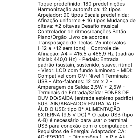
Toque predefinido: 180 predefinições
musicais e outros sons na reprodução.
Harmonização automática: 12 tipos
Arpejador: 90 tipos Escala predefinida:
Reprodução
Afinação uniforme + 16 tipos Mudança de
oitava: ±2 oitavas Desafio musical
Toque as notas no teclado usando o som das amostras. Por
Controlador de ritmos/canções Botão
exemplo, se a sua amostra for o som "Tim!" reproduzido por um
Piano/Orgão Livro de acordes -
Transposição de Teclas: 25 intervalos
triângulo, as notas com o som poderão ser tocadas no teclado.
(-12 a +12 semitons) - Controle de
Também será possível adicionar reverberação, vibrato e outros
Afinação: A4 = 415,5 a 465,9 Hz (padrão
efeitos ao som da amostra.
inicial: 440,0 Hz) - Pedais: Entrada
padrão (sustain, sustenido, suave, ritmo)
- Visor: LCD com fundo luminoso - MIDI:
Entrada de Áudio
Compatível com GM: Nível 1 Terminais:
USB - Alto-falantes: 12 cm x 2 -
Conectar um music player à entrada AUDIO IN fará com que o
Amperagem de Saída: 2,5W + 2,5W -
áudio do player seja enviado aos alto-falantes do teclado. Claro,
Terminais de Entrada/Saída: FONES DE
você poderá tocar junto com o áudio, o que significa dizer que
OUVIDO/SAÍDA (entrada estéreo padrão)
SUSTAIN/ABAFADOR ENTRADA DE
você pode tocar com seus artistas favoritos. É uma ótima forma
ÁUDIO USB: tipo B* ALIMENTAÇÃO
de agitar uma festa ou qualquer tipo de reunião social.
EXTERNA (9,5 V DC) * O cabo USB (tipo
A-B) é necessário para usar o terminal
USB para conexão com o computador. -
Lição prática
Requisitos de Energia: Adaptador CA:
Para dominar uma música, o melhor é dividi-la em frases curtas
AD-E95100L - Dimensões (L x P x A):