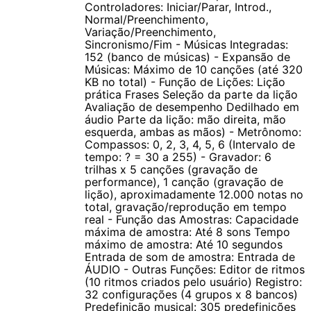
Controladores: Iniciar/Parar, Introd.,
Normal/Preenchimento,
Livro de acordes
Variação/Preenchimento,
Você pode usar o Livro de acordes para procurar acordes que
Sincronismo/Fim - Músicas Integradas:
152 (banco de músicas) - Expansão de
você ainda não sabe tocar. Você pode ouvir como é o som de
Músicas: Máximo de 10 canções (até 320
um acorde e, uma simples operação, lhe mostra até mesmo
KB no total) - Função de Lições: Lição
prática Frases Seleção da parte da lição
formas invertidas do acorde, tornando o Livro de acordes uma
Avaliação de desempenho Dedilhado em
referência valiosa.
áudio Parte da lição: mão direita, mão
esquerda, ambas as mãos) - Metrônomo:
Compassos: 0, 2, 3, 4, 5, 6 (Intervalo de
Função das amostras
tempo: ? = 30 a 255) - Gravador: 6
Você pode criar o sample de um som de um player de áudio
trilhas x 5 canções (gravação de
performance), 1 canção (gravação de
portátil ou outro dispositivo e, em seguida, tocar o som no
lição), aproximadamente 12.000 notas no
teclado. Você também pode usar amostras de sons para
total, gravação/reprodução em tempo
compor músicas. O recurso de amostras é uma ótima forma de
real - Função das Amostras: Capacidade
máxima de amostra: Até 8 sons Tempo
criar novos sons altamente criativos.
máximo de amostra: Até 10 segundos
Entrada de som de amostra: Entrada de
ÁUDIO - Outras Funções: Editor de ritmos
Amostras
(10 ritmos criados pelo usuário) Registro:
Inicie a reprodução do player de áudio portátil conectado à
32 configurações (4 grupos x 8 bancos)
entrada Audio In do teclado para criar samples de vozes, frases
Predefinição musical: 305 predefinições