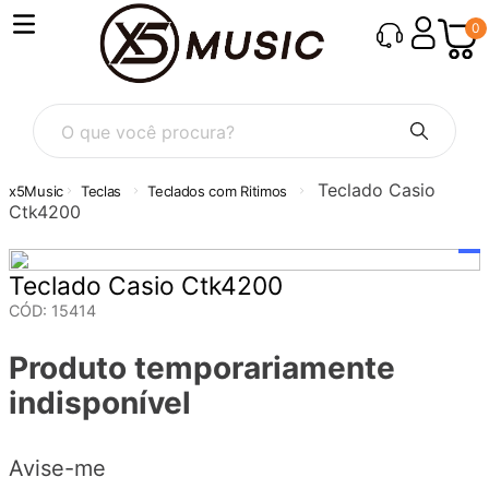
0
O que você procura?
Teclado Casio
Teclas
Teclados com Ritimos
Ctk4200
Teclado Casio Ctk4200
CÓD
:
15414
Produto temporariamente
indisponível
Avise-me